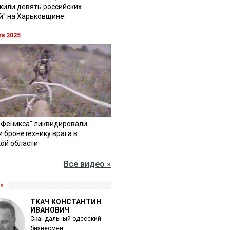
жили девять российских
й" на Харьковщине
та 2025
"Феникса" ликвидировали
и бронетехнику врага в
ой области
Все видео »
»
ТКАЧ КОНСТАНТИН
ИВАНОВИЧ
Скандальный одесский
бизнесмен