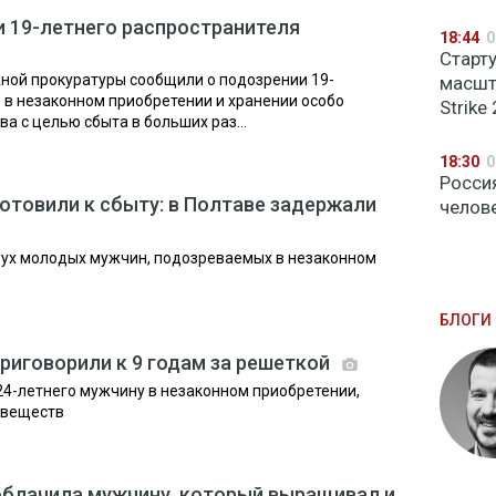
 19-летнего распространителя
18:44
0
Старту
ной прокуратуры сообщили о подозрении 19-
масшт
в незаконном приобретении и хранении особо
Strike 
а с целью сбыта в больших раз...
18:30
0
Росси
отовили к сбыту: в Полтаве задержали
челов
ух молодых мужчин, подозреваемых в незаконном
БЛОГИ 
приговорили к 9 годам за решеткой
24-летнего мужчину в незаконном приобретении,
 веществ
облачила мужчину, который выращивал и