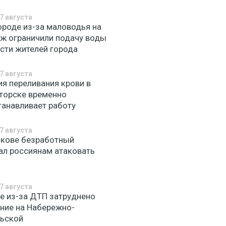
7 августа
ороде из-за маловодья на
Уж ограничили подачу воды
асти жителей города
7 августа
ия переливания крови в
торске временно
танавливает работу
7 августа
ькове безработный
ал россиянам атаковать
7 августа
ве из-за ДТП затруднено
ние на Набережно-
ьской