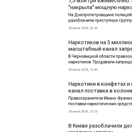
7,5 млн грн ежемесячно
"накрыла" мощную нар
На Днепропетровщине полицей
разоблачили преступную групп
29 июня 2026, 20:29
Наркотиков на 5 миллио
масштабный канал запр
В Черновицкой области правоо
наркотиков. Продавали запрещ
29 июня 2026, 16:40
Наркотики в конфетах и
канал поставки в коло
Правоохранители Ивано-Франко
поставки наркотических средс
24 июня 2026, 12:15
В Киеве разоблачили дел