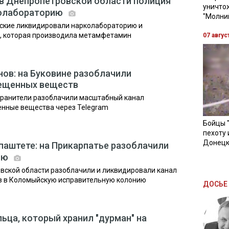
: в Днепропетровской области полиция
уничто
колабораторию
"Молни
ские ликвидировали нарколабораторию и
у, которая производила метамфетамин
07 авгус
нов: на Буковине разоблачили
ещенных веществ
хранители разоблачили масштабный канал
енные вещества через Telegram
Бойцы 
пехоту 
Донецк
 паштете: на Прикарпатье разоблачили
нию
вской области разоблачили и ликвидировали канал
тв в Коломыйскую исправительную колонию
ДОСЬЕ 
ьца, который хранил "дурман" на