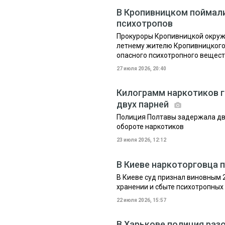
В Кропивницком поймали
психотропов
Прокуроры Кропивницкой окруж
летнему жителю Кропивницкого 
опасного психотропного веществ
27 июля 2026, 20:40
Килограмм наркотиков г
двух парней
Полиция Полтавы задержала дв
обороте наркотиков
23 июля 2026, 12:12
В Киеве наркоторговца 
В Киеве суд признал виновным 
хранении и сбыте психотропных
22 июля 2026, 15:57
В Харькове полиция раз