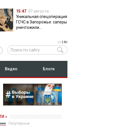
15:47
07 августа
Уникальная спецоперация
ГСЧС в Запорожье: саперы
уничтожили
полуторатонную
российскую авиабомбу
|
UA
RU
ФАБ-500
Видео
Блоги
И »
ние
Популярные