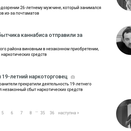
одозрении 26-летнему мужчине, который занимался
ов из-за почтаматов
бытчика каннабиса отправили за
ого района виновным в незаконном приобретении,
а наркотических средств
 19-летний наркоторговец
ранители прекратили деятельность 19-летнего
л незаконный сбыт наркотических средств
...
5
6
7
8
35
36
наступна >