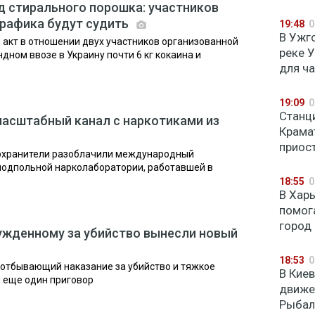
од стирального порошка: участников
рафика будут судить
19:48
0
В Ужг
 акт в отношении двух участников организованной
реке 
дном ввозе в Украину почти 6 кг кокаина и
для ч
19:09
0
Станц
масштабный канал с наркотиками из
Крама
приос
оохранители разоблачили международный
 подпольной нарколаборатории, работавшей в
18:55
0
В Хар
помог
город
ужденному за убийство вынесли новый
18:53
0
 отбывающий наказание за убийство и тяжкое
В Кие
 еще один приговор
движе
Рыбал