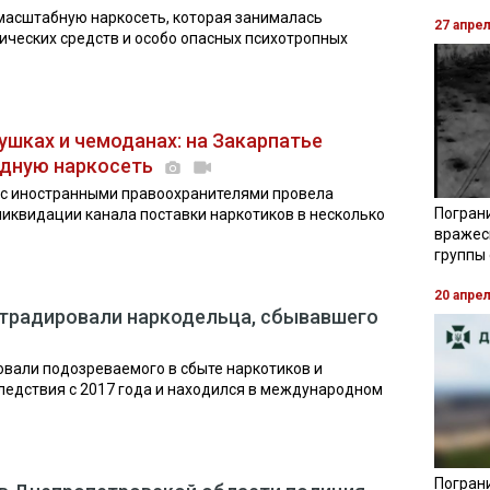
масштабную наркосеть, которая занималась
27 апре
ических средств и особо опасных психотропных
ушках и чемоданах: на Закарпатье
дную наркосеть
 с иностранными правоохранителями провела
Погран
иквидации канала поставки наркотиков в несколько
вражес
группы
20 апре
страдировали наркодельца, сбывавшего
овали подозреваемого в сбыте наркотиков и
следствия с 2017 года и находился в международном
Пограни