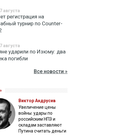
7 августа
ет регистрация на
абный турнир по Counter-
2
7 августа
яне ударили по Изюму: два
ека погибли
Все новости »
»
Виктор Андрусив
Увеличение цены
войны: удары по
российским НПЗ и
складам заставляют
Путина считать деньги