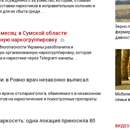
ть осужденного за убийство, который, отбывая
поставки наркотиков в исправительную колонию и
для их сбыта среди ...
Зерно п
фермер
в месяц: в Сумской области
давнос
ную наркогруппировку
безопасности Украины разоблачила и
ю организованную наркогруппировку, которая
и наркотики через Telegram-каналы, ...
и: в Ровно врач незаконно выписал
го врача-отоларинголога, обвиняемого в незаконном
Мобили
тов на наркотические и психотропные препараты
семьи 
аркосеть: одна локация приносила 80
ВИДЕО 