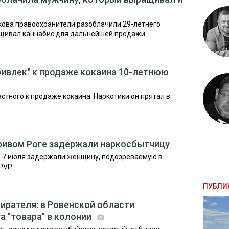
кова правоохранители разоблачили 29-летнего
ащивал каннабис для дальнейшей продажи
ривлек" к продаже кокаина 10-летнюю
стного к продаже кокаина. Наркотики он прятал в
в Кривом Роге задержали наркосбытчицу
и 7 июля задержали женщину, подозреваемую в
 PVP
ПУБЛИ
зирателя: в Ровенской области
а "товара" в колонии