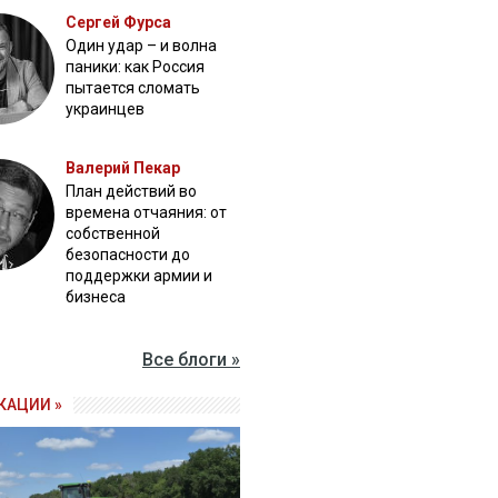
Сергей Фурса
Один удар – и волна
паники: как Россия
пытается сломать
украинцев
Валерий Пекар
План действий во
времена отчаяния: от
собственной
безопасности до
поддержки армии и
бизнеса
Все блоги »
КАЦИИ »