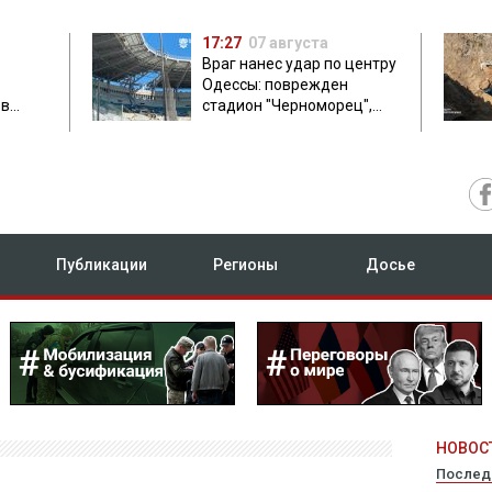
17:27
07 августа
Враг нанес удар по центру
Одессы: поврежден
ов
стадион "Черноморец",
 в чем
есть пострадавшая
Публикации
Регионы
Досье
НОВОСТ
Послед