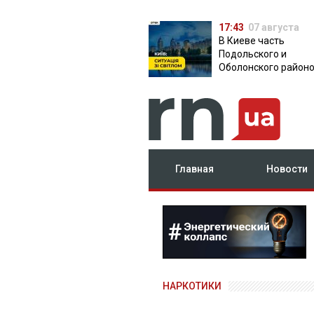
17:43
07 августа
В Киеве часть
Подольского и
Оболонского район
осталась без света:
причина
Главная
Новости
НАРКОТИКИ