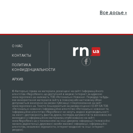
Все досье »
О НАС
КОНТАКТЫ
ПОЛИТИКА
КОНФИДЕНЦИАЛЬНОСТИ
АРХИВ
© Авторські права на матеріали, розміщені на сайті Інформаційного
агентства «RegioNews», що доступний в мережі Інтернет за адресою:
www.regionews.ua належать ТОВ «Регіональні Новини». Передрук та будь-
яке використання матеріалів сайту в повному або частковому об'ємі
допускається виключно за умови публікації гіперпосилання на сайт
www.regionews.ua. Тексти поширюються нa умовах ліцензії CC-BY-SA ТОВ
«Регіональні новини», Інформаційне агентство «Регіональні новини» та
Інформаційне агентство «RegioNews» не несуть жодної відповідальності
за зміст і достовірність фактів, думок, поглядів, аргументів та висновки, які
викладені у інформаційних матеріалах, опублікованих на сайті
www.RegioNews.ua з посиланням на інші джерела інформації (телевізійні
канали, радіостанції, друковані засоби масової інформації, інформаційні
агентства, незалежні журналісти, інтернет-видання та інші інтернет-
ресурси).