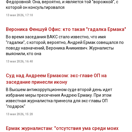
Федоровной. Она, вероятно, и является той "ворожкой", с
которой он консультировался
13 мая 2026, 17:10
Вероника Феншуй Офис: кто такая "гадалка Ермака"
Во время заседания ВАКС стало известно, что имя
"гадалки", с которой, вероятно, Андрей Ермак совещался по
поводу назначений, Вероника Аникиевич. Журналисты
выяснили, кто она
13 мая 2026, 16:40
Суд над Андреем Ермаком: экс-главе ОП на
заседание принесли икону
В Высшем антикоррупционном суде второй день идет
избрание меры пресечения Андрею Ермаку. При этом
известная журналистка принесла для экс-главы ОП
"подарок"
13 мая 2026, 15:20
Ермак журналистам: "отсутствия ума среди моих