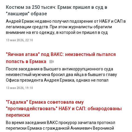
Костюм за 250 тысяч: Ермак пришел в суд в
"лакшери" образе
Андрей Ермак недавно получил подозрение от НАБУ и САП в
легализации средств. При этом журналисты обратили
внимание на его одежду, в которой он пришел в суд
13 мая 2026, 22:10
"Яичная атака" под ВАКС: неизвестный пытался
попасть в Ермака
После заседания в Высшего антикоррупционного суда
неизвестный мужчина бросил два яйца в бывшего главу
Офиса президента Андрея Ермака, однако не попал
13 мая 2026, 19:10
"Гадалка" Ермака советовала ему
"противодействовать" НАБУ и САП: обнародованы
переписки
Во время заседания ВАКС прокурор зачитала протокол
переписки Ермака с гражданкой Аникиевич Вероникой