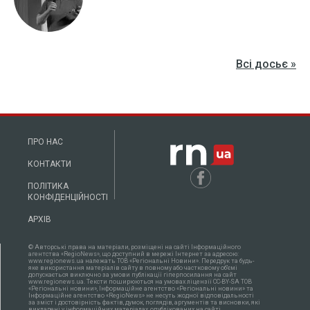
Всі досьє »
ПРО НАС
КОНТАКТИ
ПОЛІТИКА
КОНФІДЕНЦІЙНОСТІ
АРХІВ
© Авторські права на матеріали, розміщені на сайті Інформаційного
агентства «RegioNews», що доступний в мережі Інтернет за адресою:
www.regionews.ua належать ТОВ «Регіональні Новини». Передрук та будь-
яке використання матеріалів сайту в повному або частковому об'ємі
допускається виключно за умови публікації гіперпосилання на сайт
www.regionews.ua. Тексти поширюються нa умовах ліцензії CC-BY-SA ТОВ
«Регіональні новини», Інформаційне агентство «Регіональні новини» та
Інформаційне агентство «RegioNews» не несуть жодної відповідальності
за зміст і достовірність фактів, думок, поглядів, аргументів та висновки, які
викладені у інформаційних матеріалах, опублікованих на сайті