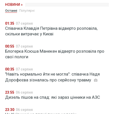
НОВИНИ »
Останні
Популярні
01:35
07 серпня
Співачка Клавдія Петрівна відверто розповіла,
скільки витрачає у Києві
00:55
07 серпня
Блогерка Ксюша Манекен відверто розповіла про
свої пологи
00:35
07 серпня
"Навіть нормально йти не могла": співачка Надя
Дорофєєва зізналась про серйозну травму
23:55
06 серпня
Дизель пішов на спад: які зараз цінники на АЗС
23:30
06 серпня