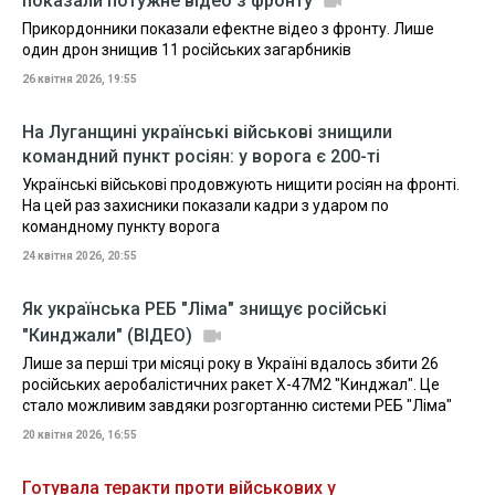
показали потужне відео з фронту
Прикордонники показали ефектне відео з фронту. Лише
один дрон знищив 11 російських загарбників
26 квітня 2026, 19:55
На Луганщині українські військові знищили
командний пункт росіян: у ворога є 200-ті
Українські військові продовжують нищити росіян на фронті.
На цей раз захисники показали кадри з ударом по
командному пункту ворога
24 квітня 2026, 20:55
Як українська РЕБ "Ліма" знищує російські
"Кинджали" (ВІДЕО)
Лише за перші три місяці року в Україні вдалось збити 26
російських аеробалістичних ракет Х-47М2 "Кинджал". Це
стало можливим завдяки розгортанню системи РЕБ "Ліма"
20 квітня 2026, 16:55
Готувала теракти проти військових у