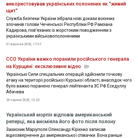
використовував українських полонених як "живий
щит"
Служба безпеки України зібрала нові докази воєнних
злочинів голови Чеченської Республіки РФ Рамзана
Кадирова, пов’язаних із жорстоким поводженням з
українськими військовополоненими
01 вересня 2025, 17:57
ССО України важко поранили російського генерала
на Курщині: ексклюзивне відео
Українські Сили спеціальних операцій здійснили точкову
атаку на території російської Курської області, внаслідок чого
було важко поранено генерал-лейтенанта ЗС РФ Еседуллу
Абачева
20 серпня 2025, 13:22
Український морпіх відповів американський
реперці, яка висміяла його фото після полону
Захисник Маріуполя Олександр Кірієнко записав
відеозвернення до американської співачки. Вона раніше