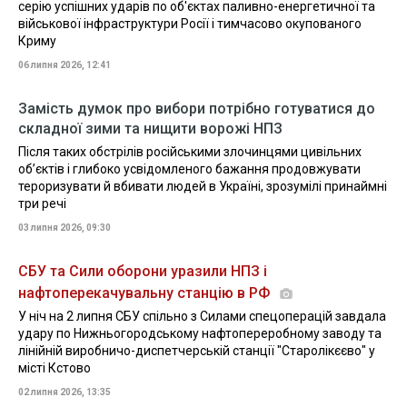
серію успішних ударів по об'єктах паливно-енергетичної та
військової інфраструктури Росії і тимчасово окупованого
Криму
06 липня 2026, 12:41
Замість думок про вибори потрібно готуватися до
складної зими та нищити ворожі НПЗ
Після таких обстрілів російськими злочинцями цивільних
обʼєктів і глибоко усвідомленого бажання продовжувати
тероризувати й вбивати людей в Україні, зрозумілі принаймні
три речі
03 липня 2026, 09:30
СБУ та Сили оборони уразили НПЗ і
нафтоперекачувальну станцію в РФ
У ніч на 2 липня СБУ спільно з Силами спецоперацій завдала
удару по Нижньогородському нафтопереробному заводу та
лінійній виробничо-диспетчерській станції "Старолікєєво" у
місті Кстово
02 липня 2026, 13:35