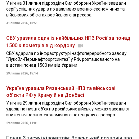
У ніч на 31 липня підрозділи Сил оборони України завдали
серії успішних ударів по важливих воєнно-економічних та
військових об'єктах російського агресора
31 липня 2026, 10:51
СБУ уразила один із найбільших НПЗ Росії за понад
1500 кілометрів від кордону
СБУ вдарила по інфраструктурі нафтопереробного заводу
"Лукойл-Пермнафтооргсинтез" у РФ, розташованого на
відстані понад 1500 км від України
29 липня 2026, 15:14
Україна уразила Рязанський НПЗ та військові
об'єкти РФ у Криму й на Донбасі
У ніч на 29 липня підрозділи Сил оборони України завдали
ударів по низці об’єктів російських військ у межах заходів зі
зниження воєнно-економічного потенціалу агресора
29 липня 2026, 11:01
Понад 3 тисячі кілометрів: Зеленський розповів про