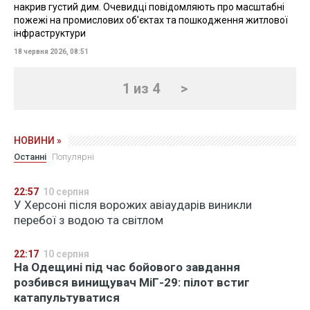
накрив густий дим. Очевидці повідомляють про масштабні
пожежі на промислових об'єктах та пошкодження житлової
інфраструктури
18 червня 2026, 08:51
1 из 4
>
НОВИНИ »
Останні
Популярні
22:57
10 серпня
У Херсоні після ворожих авіаударів виникли
перебої з водою та світлом
22:17
10 серпня
На Одещині під час бойового завдання
розбився винищувач МіГ-29: пілот встиг
катапультуватися