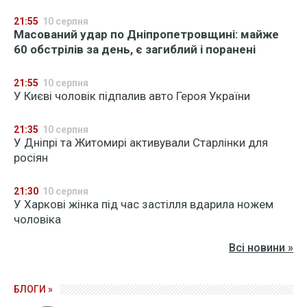
21:55
10 серпня
Масований удар по Дніпропетровщині: майже
60 обстрілів за день, є загиблий і поранені
21:55
10 серпня
У Києві чоловік підпалив авто Героя України
21:35
10 серпня
У Дніпрі та Житомирі активували Старлінки для
росіян
21:30
10 серпня
У Харкові жінка під час застілля вдарила ножем
чоловіка
Всі новини »
БЛОГИ »