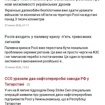
нові можливості українських дронів
Українські далекобійні безпілотники вже здатні уражати
військові та економічні об'єкти на території Росії на відстані
понад 3 тисячі кілометрів
27 липня 2026, 07:17
Росія входить у паливну кризу: п'ять тривожних
сигналів
Паливна криза в Росії вже перестала бути локальною
проблемою окремих регіонів. Це вже не просто черги на АЗС
і не тимчасові перебої з постачанням. Це один із проявів
системного виснаження російської е...
10 липня 2026, 12:52
ССО уразили два нафтопереробні заводи РФ у
Татарстані
У ніч на 8 липня підрозділи Deep Strike Сил спеціальних
операцій заявили про ураження двох нафтопереробних
підприємств Росії у Нижньокамську, що в Республіці
Татарстан