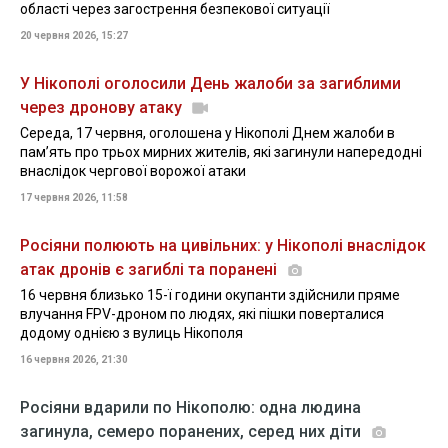
області через загострення безпекової ситуації
20 червня 2026, 15:27
У Нікополі оголосили День жалоби за загиблими
через дронову атаку
Середа, 17 червня, оголошена у Нікополі Днем жалоби в
пам’ять про трьох мирних жителів, які загинули напередодні
внаслідок чергової ворожої атаки
17 червня 2026, 11:58
Росіяни полюють на цивільних: у Нікополі внаслідок
атак дронів є загиблі та поранені
16 червня близько 15-ї години окупанти здійснили пряме
влучання FPV-дроном по людях, які пішки поверталися
додому однією з вулиць Нікополя
16 червня 2026, 21:30
Росіяни вдарили по Нікополю: одна людина
загинула, семеро поранених, серед них діти