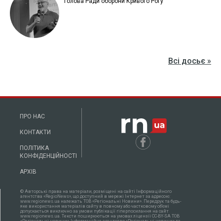
Голова Ради оборони Кривого Рогу
Всі досьє »
ПРО НАС
КОНТАКТИ
ПОЛІТИКА
КОНФІДЕНЦІЙНОСТІ
АРХІВ
© Авторські права на матеріали, розміщені на сайті Інформаційного
агентства «RegioNews», що доступний в мережі Інтернет за адресою:
www.regionews.ua належать ТОВ «Регіональні Новини». Передрук та будь-
яке використання матеріалів сайту в повному або частковому об'ємі
допускається виключно за умови публікації гіперпосилання на сайт
www.regionews.ua. Тексти поширюються нa умовах ліцензії CC-BY-SA ТОВ
«Регіональні новини», Інформаційне агентство «Регіональні новини» та