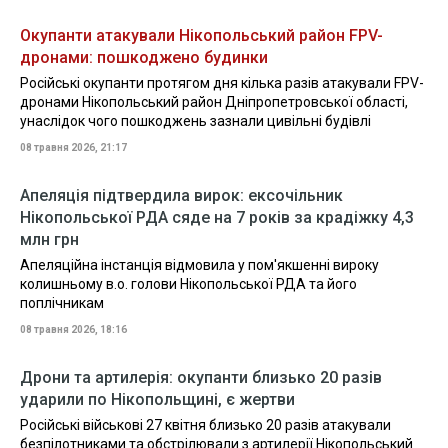
Окупанти атакували Нікопольський район FPV-
дронами: пошкоджено будинки
Російські окупанти протягом дня кілька разів атакували FPV-
дронами Нікопольський район Дніпропетровської області,
унаслідок чого пошкоджень зазнали цивільні будівлі
08 травня 2026, 21:17
Апеляція підтвердила вирок: ексочільник
Нікопольської РДА сяде на 7 років за крадіжку 4,3
млн грн
Апеляційна інстанція відмовила у пом'якшенні вироку
колишньому в.о. голови Нікопольської РДА та його
поплічникам
08 травня 2026, 18:16
Дрони та артилерія: окупанти близько 20 разів
ударили по Нікопольщині, є жертви
Російські військові 27 квітня близько 20 разів атакували
безпілотниками та обстрілювали з артилерії Нікопольський