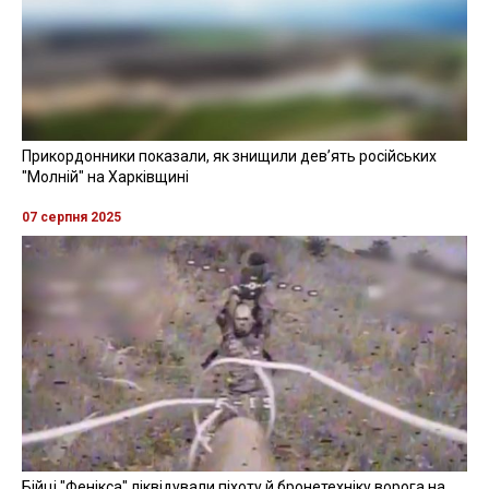
Прикордонники показали, як знищили девʼять російських
"Молній" на Харківщині
07 серпня 2025
Бійці "Фенікса" ліквідували піхоту й бронетехніку ворога на