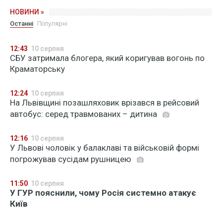
НОВИНИ »
Останні
Популярні
12:43
10 серпня
СБУ затримала блогера, який коригував вогонь по
Краматорську
12:24
10 серпня
На Львівщині позашляховик врізався в рейсовий
автобус: серед травмованих – дитина
12:16
10 серпня
У Львові чоловік у балаклаві та військовій формі
погрожував сусідам рушницею
11:50
10 серпня
У ГУР пояснили, чому Росія системно атакує
Київ