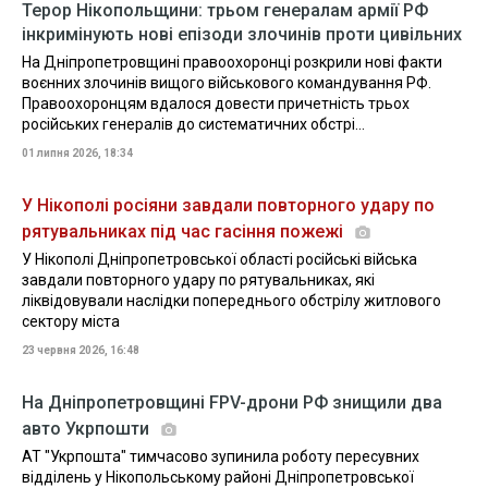
Терор Нікопольщини: трьом генералам армії РФ
інкримінують нові епізоди злочинів проти цивільних
На Дніпропетровщині правоохоронці розкрили нові факти
воєнних злочинів вищого військового командування РФ.
Правоохоронцям вдалося довести причетність трьох
російських генералів до систематичних обстрі...
01 липня 2026, 18:34
У Нікополі росіяни завдали повторного удару по
рятувальниках під час гасіння пожежі
У Нікополі Дніпропетровської області російські війська
завдали повторного удару по рятувальниках, які
ліквідовували наслідки попереднього обстрілу житлового
сектору міста
23 червня 2026, 16:48
На Дніпропетровщині FPV-дрони РФ знищили два
авто Укрпошти
АТ "Укрпошта" тимчасово зупинила роботу пересувних
відділень у Нікопольському районі Дніпропетровської