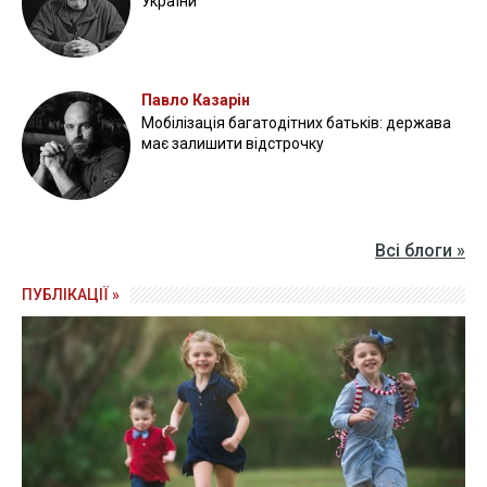
України
Павло Казарін
Мобілізація багатодітних батьків: держава
має залишити відстрочку
Всі блоги »
ПУБЛІКАЦІЇ »