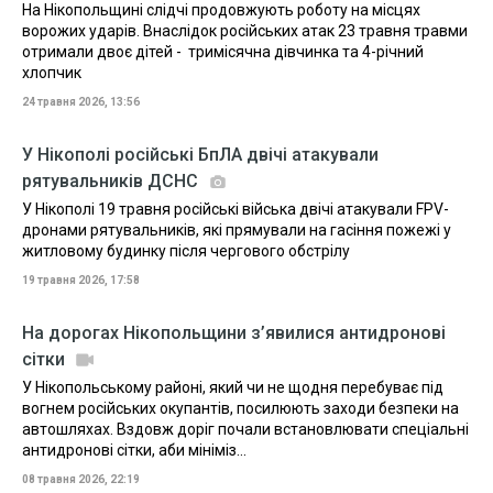
На Нікопольщині слідчі продовжують роботу на місцях
ворожих ударів. Внаслідок російських атак 23 травня травми
отримали двоє дітей - тримісячна дівчинка та 4-річний
хлопчик
24 травня 2026, 13:56
У Нікополі російські БпЛА двічі атакували
рятувальників ДСНС
У Нікополі 19 травня російські війська двічі атакували FPV-
дронами рятувальників, які прямували на гасіння пожежі у
житловому будинку після чергового обстрілу
19 травня 2026, 17:58
На дорогах Нікопольщини з’явилися антидронові
сітки
У Нікопольському районі, який чи не щодня перебуває під
вогнем російських окупантів, посилюють заходи безпеки на
автошляхах. Вздовж доріг почали встановлювати спеціальні
антидронові сітки, аби мініміз...
08 травня 2026, 22:19