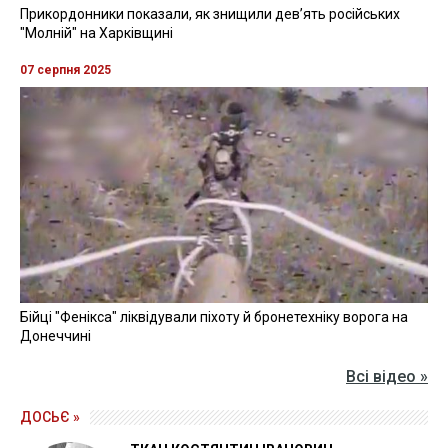
Прикордонники показали, як знищили девʼять російських
"Молній" на Харківщині
07 серпня 2025
Бійці "Фенікса" ліквідували піхоту й бронетехніку ворога на
Донеччині
Всі відео »
ДОСЬЄ »