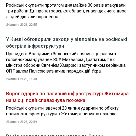
Російські окупанти протягом дня майже 30 разів атакували
три райони Дніпропетровської області, унаслідок чого двоє
людей дістали поранення
24 липня 2026, 22:55
У Києві обговорили заходи у відповідь на російські
обстріли інфраструктури
Президент Володимир Зеленський заявив, що разом з
головнокомандувачем ЗСУ Михайлом Драпатим, т.в.о.
міністра оборони Євгенієм Хмарою і заступником керівника
ОП Павлом Палісою визначив порядок дій Укра...
24 липня 2026, 18:38
Ворог вдарив по паливній інфраструктурі Житомира:
на місці події спалахнула пожежа
Російські окупанти ввечері 23 липня ударили по об'єкту
паливної інфраструктури в Житомирі, виникла пожежа
23 липня 2026, 22:59