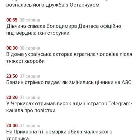
розпалась його дружба з Остапчуком
00:55
08 серпня
Дівчина співака Володимира Дантеса офіційно
підтвердила їхні стосунки
00:30
08 серпня
Відома українська акторка втратила чоловіка після
тяжкої хвороби
23:50
07 серпня
Бензин стрімко падає: як змінились цінники на АЗС
23:30
07 серпня
У Черкасах отримав вирок адміністратор Telegram-
канала про повістки
23:00
07 серпня
На Прикарпатті іномарка збила маленького
хлопчика