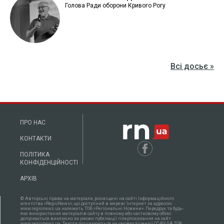
Голова Ради оборони Кривого Рогу
Всі досьє »
ПРО НАС
КОНТАКТИ
ПОЛІТИКА
КОНФІДЕНЦІЙНОСТІ
АРХІВ
© Авторські права на матеріали, розміщені на сайті Інформаційного
агентства «RegioNews», що доступний в мережі Інтернет за адресою:
www.regionews.ua належать ТОВ «Регіональні Новини». Передрук та будь-
яке використання матеріалів сайту в повному або частковому об'ємі
допускається виключно за умови публікації гіперпосилання на сайт
www.regionews.ua. Тексти поширюються нa умовах ліцензії CC-BY-SA ТОВ