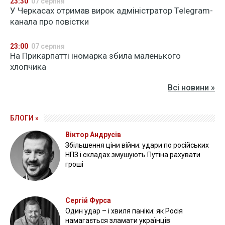
23:30
07 серпня
У Черкасах отримав вирок адміністратор Telegram-
канала про повістки
23:00
07 серпня
На Прикарпатті іномарка збила маленького
хлопчика
Всі новини »
БЛОГИ »
Віктор Андрусів
Збільшення ціни війни: удари по російських
НПЗ і складах змушують Путіна рахувати
гроші
Сергій Фурса
Один удар – і хвиля паніки: як Росія
намагається зламати українців