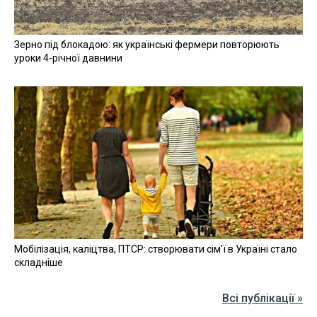
Зерно під блокадою: як українські фермери повторюють
уроки 4-річної давнини
Мобілізація, каліцтва, ПТСР: створювати сім'ї в Україні стало
складніше
Всі публікації »