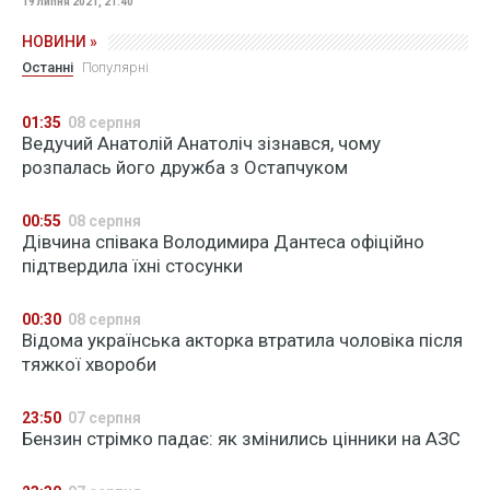
19 липня 2021, 21:40
НОВИНИ »
Останні
Популярні
01:35
08 серпня
Ведучий Анатолій Анатоліч зізнався, чому
розпалась його дружба з Остапчуком
00:55
08 серпня
Дівчина співака Володимира Дантеса офіційно
підтвердила їхні стосунки
00:30
08 серпня
Відома українська акторка втратила чоловіка після
тяжкої хвороби
23:50
07 серпня
Бензин стрімко падає: як змінились цінники на АЗС