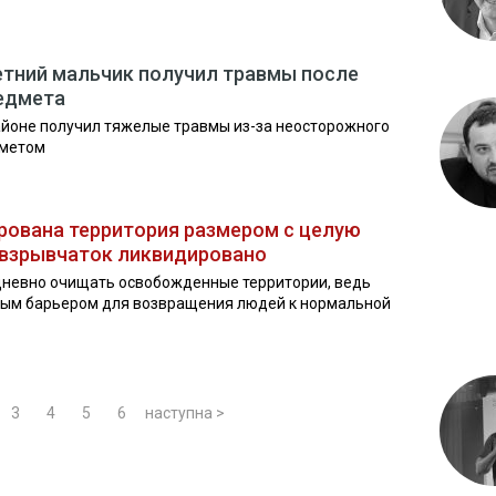
етний мальчик получил травмы после
редмета
айоне получил тяжелые травмы из-за неосторожного
дметом
рована территория размером с целую
. взрывчаток ликвидировано
невно очищать освобожденные территории, ведь
зным барьером для возвращения людей к нормальной
3
4
5
6
наступна >