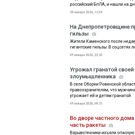
российский БпЛА, и нашли на д
29 января 2026, 12:09
На Днепропетровщине пр
гильзы
Жители Каменского после недав
гигантские гильзы. В соцсетях
09 января 2026, 22:25
Угрожал гранатой своей
злоумышленника
В селе Оборки Ровенской облас
правоохранителям, что мужчина
угрожает ей и детям гранатой
09 января 2026, 08:21
Во дворе частного дома
часть ракеты
Взрывотехники изъяли опасную 