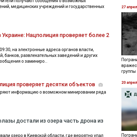
анители получают сообщения о возможных
ений, медицинских учреждений и государственных
27 апре
 Украине: Нацполиция проверяет более 2
 09:30, на электронные адреса органов власти,
й, банков, развлекательных заведений и других
Погран
ообщения о заминиро...
вражес
группы
20 апре
олиция проверяет десятки объектов
еряют информацию о возможном минировании ряда
лазы достали из озера часть дрона из
Пограни
али озеро в Киевской области, где вероятно упал