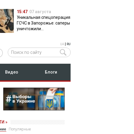
15:47
07 августа
Уникальная спецоперация
ГСЧС в Запорожье: саперы
уничтожили
полуторатонную
российскую авиабомбу
|
UA
RU
ФАБ-500
Видео
Блоги
И »
ние
Популярные