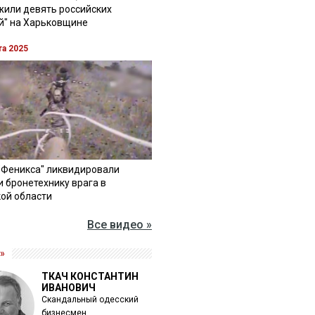
жили девять российских
й" на Харьковщине
та 2025
"Феникса" ликвидировали
и бронетехнику врага в
ой области
Все видео »
»
ТКАЧ КОНСТАНТИН
ИВАНОВИЧ
Скандальный одесский
бизнесмен