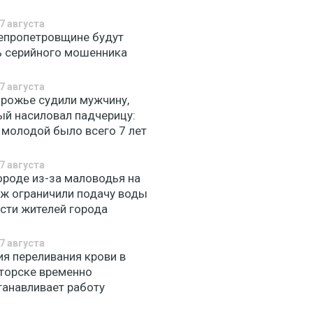
7 августа
епропетровщине будут
ь серийного мошенника
7 августа
орожье судили мужчину,
ый насиловал падчерицу:
 молодой было всего 7 лет
7 августа
ороде из-за маловодья на
Уж ограничили подачу воды
асти жителей города
7 августа
ия переливания крови в
торске временно
танавливает работу