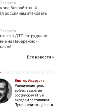
7 августа
ькове безработный
ал россиянам атаковать
7 августа
ве из-за ДТП затруднено
ние на Набережно-
ьской
Все новости »
»
Виктор Андрусив
Увеличение цены
войны: удары по
российским НПЗ и
складам заставляют
Путина считать деньги