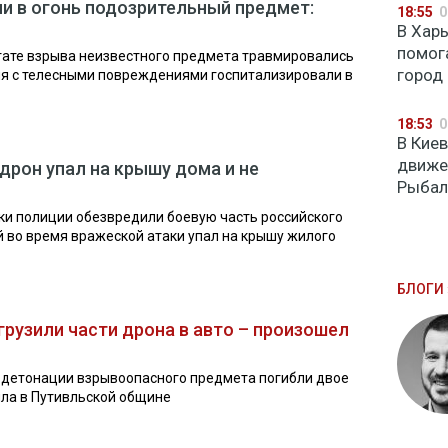
и в огонь подозрительный предмет:
18:55
0
В Хар
помог
тате взрыва неизвестного предмета травмировались
город
арня с телесными повреждениями госпитализировали в
18:53
0
В Кие
движе
дрон упал на крышу дома и не
Рыбал
ки полиции обезвредили боевую часть российского
й во время вражеской атаки упал на крышу жилого
БЛОГИ 
рузили части дрона в авто – произошел
е детонации взрывоопасного предмета погибли двое
ла в Путивльской общине