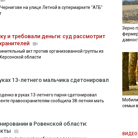
в Чернигове на улице Летной в супермаркете "АТБ"
т
Зерно п
фермер
у и требовали деньги: суд рассмотрит
давнос
охранителей
винительный акт против организованной группы из
Херсонской области
руках 13-летнего мальчика сдетонировал
оденко в руках 13-летнего парня сдетонировал
Мобили
денте правоохранителям сообщила 38-летняя мать
семьи 
нировании в Ровенской области:
екты
ВИДЕО 