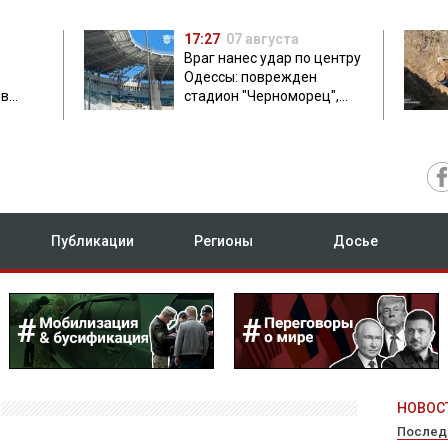
17:27
07 августа
Враг нанес удар по центру
Одессы: поврежден
ов
стадион "Черноморец",
 в чем
есть пострадавшая
Публикации
Регионы
Досье
НОВОСТ
Послед