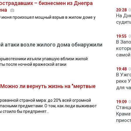
пострадавших – бизнесмен из Днепра
ена
20:28
0
На Дн
9 июня произошел мощный взрыв в жилом доме у
судит
19:55
0
В Зап
ой атаки возле жилого дома обнаружили
котор
самой
зрывотехники изъяли упавшую вблизи жилой
ты после ночной вражеской атаки
19:48
0
В Ужг
реке 
 Можно ли вернуть жизнь на "мертвые
для ч
рованной страной мира: до 20% всей огромной
19:09
0
опасными предметами. О том, как люди выживают
Станц
ы стоило бы предпринят...
Крама
приос