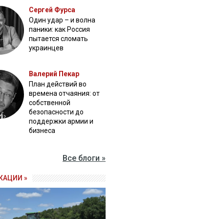
Сергей Фурса
Один удар – и волна
паники: как Россия
пытается сломать
украинцев
Валерий Пекар
План действий во
времена отчаяния: от
собственной
безопасности до
поддержки армии и
бизнеса
Все блоги »
КАЦИИ »