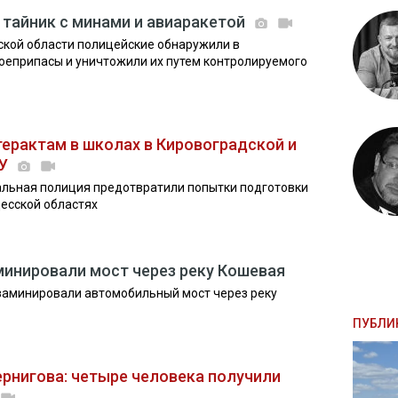
тайник с минами и авиаракетой
ской области полицейские обнаружили в
оеприпасы и уничтожили их путем контролируемого
терактам в школах в Кировоградской и
БУ
альная полиция предотвратили попытки подготовки
десской областях
минировали мост через реку Кошевая
заминировали автомобильный мост через реку
ПУБЛИ
ернигова: четыре человека получили