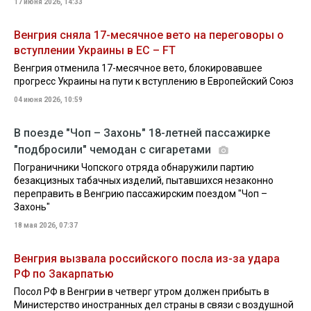
17 июня 2026, 14:33
Венгрия сняла 17-месячное вето на переговоры о
вступлении Украины в ЕС – FT
Венгрия отменила 17-месячное вето, блокировавшее
прогресс Украины на пути к вступлению в Европейский Союз
04 июня 2026, 10:59
В поезде "Чоп – Захонь" 18-летней пассажирке
"подбросили" чемодан с сигаретами
Пограничники Чопского отряда обнаружили партию
безакцизных табачных изделий, пытавшихся незаконно
переправить в Венгрию пассажирским поездом "Чоп –
Захонь"
18 мая 2026, 07:37
Венгрия вызвала российского посла из-за удара
РФ по Закарпатью
Посол РФ в Венгрии в четверг утром должен прибыть в
Министерство иностранных дел страны в связи с воздушной