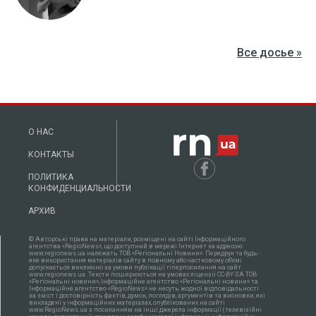
Все досье »
О НАС
КОНТАКТЫ
ПОЛИТИКА
КОНФИДЕНЦИАЛЬНОСТИ
АРХИВ
© Авторські права на матеріали, розміщені на сайті Інформаційного
агентства «RegioNews», що доступний в мережі Інтернет за адресою:
www.regionews.ua належать ТОВ «Регіональні Новини». Передрук та будь-
яке використання матеріалів сайту в повному або частковому об'ємі
допускається виключно за умови публікації гіперпосилання на сайт
www.regionews.ua. Тексти поширюються нa умовах ліцензії CC-BY-SA ТОВ
«Регіональні новини», Інформаційне агентство «Регіональні новини» та
Інформаційне агентство «RegioNews» не несуть жодної відповідальності
за зміст і достовірність фактів, думок, поглядів, аргументів та висновки, які
викладені у інформаційних матеріалах, опублікованих на сайті
www.RegioNews.ua з посиланням на інші джерела інформації (телевізійні