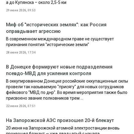
а до Купянска – около 2,5-5 км
29 июня 2026, 09:53
Миф об "исторических землях": как Россия
оправдывает агрессию
В современном международном праве не существует
признания понятия "исторические земли"
28 июня 2026, 17:34
В Донецке формируют новые подразделения
псевдо-МВД для усиления контроля
В оккупированном Донецке российские оккупационные силы
провели так называемую "присягу" для новых сотрудников
фейкового "МВД по днр". Во время мероприятия также было
присвоено звание полковников трем ...
22 июня 2026, 07:51
На Запорожской АЭС произошел 20-й блекаут
20 июня на Запорожской атомной электростанции вновь
произошел блэкаут — уже двадцатый с начала