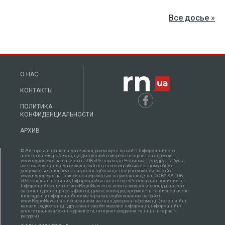
Все досье »
О НАС
КОНТАКТЫ
ПОЛИТИКА
КОНФИДЕНЦИАЛЬНОСТИ
АРХИВ
© Авторські права на матеріали, розміщені на сайті Інформаційного
агентства «RegioNews», що доступний в мережі Інтернет за адресою:
www.regionews.ua належать ТОВ «Регіональні Новини». Передрук та будь-
яке використання матеріалів сайту в повному або частковому об'ємі
допускається виключно за умови публікації гіперпосилання на сайт
www.regionews.ua. Тексти поширюються нa умовах ліцензії CC-BY-SA ТОВ
«Регіональні новини», Інформаційне агентство «Регіональні новини» та
Інформаційне агентство «RegioNews» не несуть жодної відповідальності
за зміст і достовірність фактів, думок, поглядів, аргументів та висновки, які
викладені у інформаційних матеріалах, опублікованих на сайті
www.RegioNews.ua з посиланням на інші джерела інформації (телевізійні
канали, радіостанції, друковані засоби масової інформації, інформаційні
агентства, незалежні журналісти, інтернет-видання та інші інтернет-
ресурси).