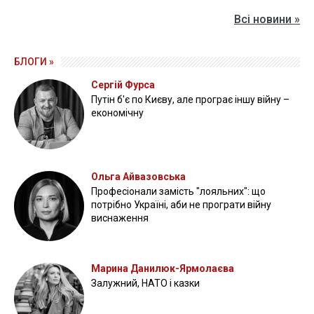
Всі новини »
БЛОГИ »
Сергій Фурса
Путін б'є по Києву, але програє іншу війну –
економічну
Ольга Айвазовська
Професіонали замість "лояльних": що
потрібно Україні, аби не програти війну
виснаження
Марина Данилюк-Ярмолаєва
Залужний, НАТО і казки