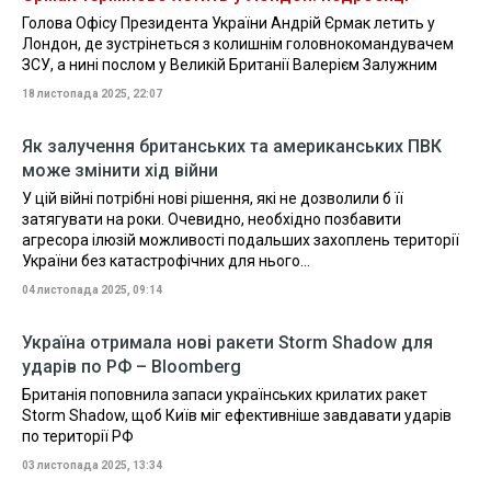
Голова Офісу Президента України Андрій Єрмак летить у
Лондон, де зустрінеться з колишнім головнокомандувачем
ЗСУ, а нині послом у Великій Британії Валерієм Залужним
18 листопада 2025, 22:07
Як залучення британських та американських ПВК
може змінити хід війни
У цій війні потрібні нові рішення, які не дозволили б її
затягувати на роки. Очевидно, необхідно позбавити
агресора ілюзій можливості подальших захоплень території
України без катастрофічних для нього...
04 листопада 2025, 09:14
Україна отримала нові ракети Storm Shadow для
ударів по РФ – Bloomberg
Британія поповнила запаси українських крилатих ракет
Storm Shadow, щоб Київ міг ефективніше завдавати ударів
по території РФ
03 листопада 2025, 13:34