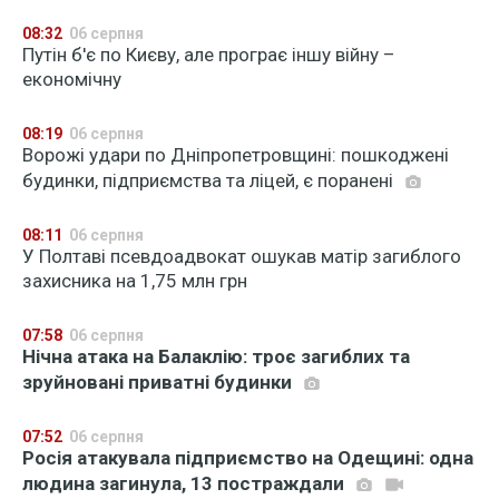
08:32
06 серпня
Путін б'є по Києву, але програє іншу війну –
економічну
08:19
06 серпня
Ворожі удари по Дніпропетровщині: пошкоджені
будинки, підприємства та ліцей, є поранені
08:11
06 серпня
У Полтаві псевдоадвокат ошукав матір загиблого
захисника на 1,75 млн грн
07:58
06 серпня
Нічна атака на Балаклію: троє загиблих та
зруйновані приватні будинки
07:52
06 серпня
Росія атакувала підприємство на Одещині: одна
людина загинула, 13 постраждали