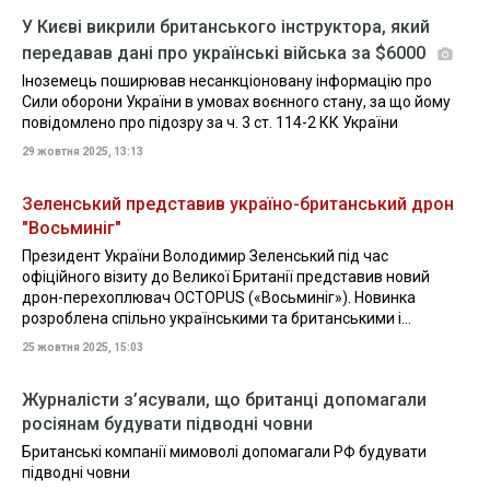
У Києві викрили британського інструктора, який
передавав дані про українські війська за $6000
Іноземець поширював несанкціоновану інформацію про
Сили оборони України в умовах воєнного стану, за що йому
повідомлено про підозру за ч. 3 ст. 114-2 КК України
29 жовтня 2025, 13:13
Зеленський представив україно-британський дрон
"Восьминіг"
Президент України Володимир Зеленський під час
офіційного візиту до Великої Британії представив новий
дрон-перехоплювач OCTOPUS («Восьминіг»). Новинка
розроблена спільно українськими та британськими і...
25 жовтня 2025, 15:03
Журналісти з’ясували, що британці допомагали
росіянам будувати підводні човни
Британські компанії мимоволі допомагали РФ будувати
підводні човни