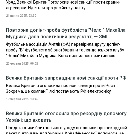
Уряд Великої Британії оголосив нові санкції проти країни-
агресорки. Йдеться про російську нафту
21 липня 2025, 23:30
Повторна допінг-проба футболіста "Челсі" Михайла
Мудрика дала позитивний результат, — ЗМІ
Футбольна асоціація Англії (ФА) перевірила другу допінг-
пробу "В" футболіста збірної України та лондонського клубу
"Челсі" Михайла Мудрика. Вона виявилася позитивною
20 червня 2025, 00:25
Велика Британія запровадила нові санкції проти РФ
Велика Британія оголосила про нові санкції проти Росії.
Зокрема, це компанії, які постачають РФ електроніку
17 червня 2025, 23:45
Велика Британія оголосила про рекордну допомогу
Україні: що входить
Представники британського уряду оголосили про рекордний
пакет підтримки для України. Крім фінансової допомоги, це