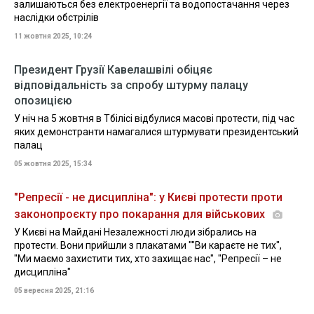
залишаються без електроенергії та водопостачання через
наслідки обстрілів
11 жовтня 2025, 10:24
Президент Грузії Кавелашвілі обіцяє
відповідальність за спробу штурму палацу
опозицією
У ніч на 5 жовтня в Тбілісі відбулися масові протести, під час
яких демонстранти намагалися штурмувати президентський
палац
05 жовтня 2025, 15:34
"Репресії - не дисципліна": у Києві протести проти
законопроєкту про покарання для військових
У Києві на Майдані Незалежності люди зібрались на
протести. Вони прийшли з плакатами ""Ви караєте не тих",
"Ми маємо захистити тих, хто захищає нас", "Репресії – не
дисципліна"
05 вересня 2025, 21:16