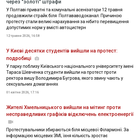
через "золоті" штрафи
У Полтаві приватні та комунальні асенізатори 12 травня
продовжили страйк біля Полтававодоканал. Причиною
протесту стали великі нарахування за нібито перевищення
допустимих норм у вмісті автоцистерн
12 травня 2026, 16:58
У Києві десятки студентів вийшли на протест:
подробиці
У парку поблизу Київського національного університету імені
Тараса Шевченка студенти вийшли на протест проти
ректора вишу Володимира Бугрова, якого звину чають у
сексуальних домаганнях
01 квітня 2026, 17:16
Жителі Хмельницького вийшли на мітинг проти
несправедливих графіків відключень електроенергії
Протестувальники збираються біля місцевої Філармонії. За
інформацією місцевих ЗМІ, їхня кількість зростає