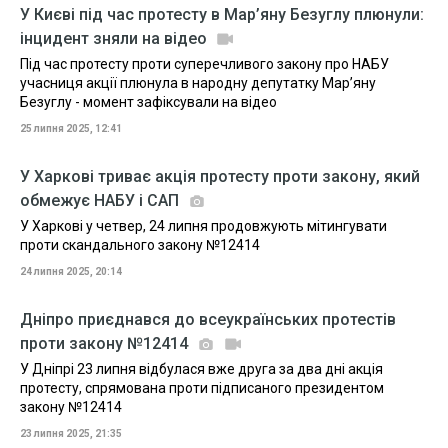
У Києві під час протесту в Мар’яну Безуглу плюнули:
інцидент зняли на відео
Під час протесту проти суперечливого закону про НАБУ
учасниця акції плюнула в народну депутатку Мар’яну
Безуглу - момент зафіксували на відео
25 липня 2025, 12:41
У Харкові триває акція протесту проти закону, який
обмежує НАБУ і САП
У Харкові у четвер, 24 липня продовжують мітингувати
проти скандального закону №12414
24 липня 2025, 20:14
Дніпро приєднався до всеукраїнських протестів
проти закону №12414
У Дніпрі 23 липня відбулася вже друга за два дні акція
протесту, спрямована проти підписаного президентом
закону №12414
23 липня 2025, 21:35