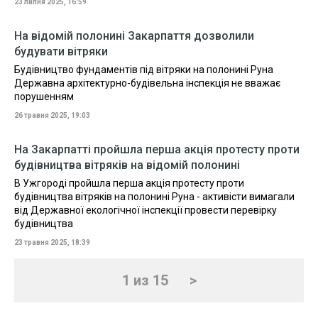
23 липня 2025, 16:59
На відомій полонині Закарпаття дозволили
будувати вітряки
Будівництво фундаментів під вітряки на полонині Руна
Державна архітектурно-будівельна інспекція не вважає
порушенням
26 травня 2025, 19:03
На Закарпатті пройшла перша акція протесту проти
будівництва вітряків на відомій полонині
В Ужгороді пройшла перша акція протесту проти
будівництва вітряків на полонині Руна - активісти вимагали
від Державної екологічної інспекції провести перевірку
будівництва
23 травня 2025, 18:39
1 из 15
>