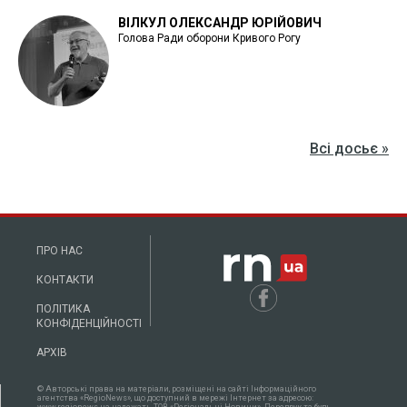
ВІЛКУЛ ОЛЕКСАНДР ЮРІЙОВИЧ
Голова Ради оборони Кривого Рогу
Всі досьє »
ПРО НАС
КОНТАКТИ
ПОЛІТИКА
КОНФІДЕНЦІЙНОСТІ
АРХІВ
© Авторські права на матеріали, розміщені на сайті Інформаційного
агентства «RegioNews», що доступний в мережі Інтернет за адресою:
www.regionews.ua належать ТОВ «Регіональні Новини». Передрук та будь-