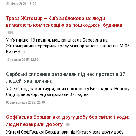
21 січня 2026, 18:24
Траса Житомир – Київ заблокована: люди
вимагають компенсацію за пошкоджені будинки
У п'ятницю, 19 грудня, мешканці села Березина на
Житомирщині перекрили трасу міжнародного значення М-06
Київ–Чоп
19 грудня 2025, 12:59
Сербські силовики затримали під час протестів 37
людей: яка причина
У Сербії під час антиурядових протестів у Белграді та Новому
Саді правоохоронці затримали 37 людей
03 листопада 2025, 20:09
Софіївська Борщагівка другу добу без світла і води:
люди перекрили дорогу
Жителі Софіївської Борщагівки під Києвом вже другу добу