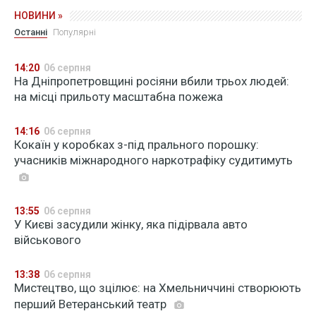
НОВИНИ »
Останні
Популярні
14:20
06 серпня
На Дніпропетровщині росіяни вбили трьох людей:
на місці прильоту масштабна пожежа
14:16
06 серпня
Кокаїн у коробках з-під прального порошку:
учасників міжнародного наркотрафіку судитимуть
13:55
06 серпня
У Києві засудили жінку, яка підірвала авто
військового
13:38
06 серпня
Мистецтво, що зцілює: на Хмельниччині створюють
перший Ветеранський театр