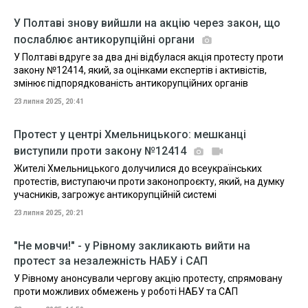
У Полтаві знову вийшли на акцію через закон, що
послаблює антикорупційні органи
У Полтаві вдруге за два дні відбулася акція протесту проти
закону №12414, який, за оцінками експертів і активістів,
змінює підпорядкованість антикорупційних органів
23 липня 2025, 20:41
Протест у центрі Хмельницького: мешканці
виступили проти закону №12414
Жителі Хмельницького долучилися до всеукраїнських
протестів, виступаючи проти законопроєкту, який, на думку
учасників, загрожує антикорупційній системі
23 липня 2025, 20:21
"Не мовчи!" - у Рівному закликають вийти на
протест за незалежність НАБУ і САП
У Рівному анонсували чергову акцію протесту, спрямовану
проти можливих обмежень у роботі НАБУ та САП