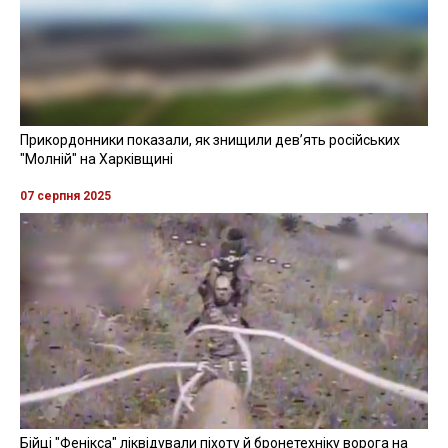
Прикордонники показали, як знищили девʼять російських
"Молній" на Харківщині
07 серпня 2025
Бійці "Фенікса" ліквідували піхоту й бронетехніку ворога на