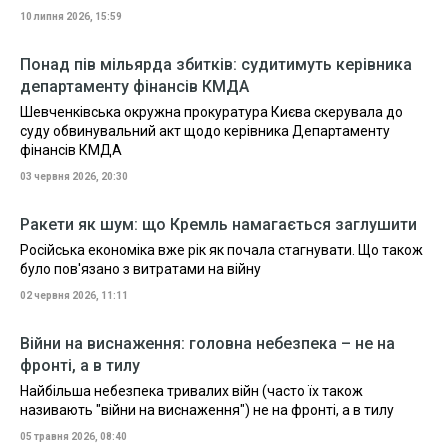
10 липня 2026, 15:59
Понад пів мільярда збитків: судитимуть керівника
департаменту фінансів КМДА
Шевченківська окружна прокуратура Києва скерувала до
суду обвинувальний акт щодо керівника Департаменту
фінансів КМДА
03 червня 2026, 20:30
Ракети як шум: що Кремль намагається заглушити
Російська економіка вже рік як почала стагнувати. Що також
було пов'язано з витратами на війну
02 червня 2026, 11:11
Війни на виснаження: головна небезпека – не на
фронті, а в тилу
Найбільша небезпека тривалих війн (часто їх також
називають "війни на виснаження") не на фронті, а в тилу
05 травня 2026, 08:40