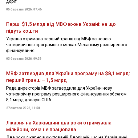
доріг
05 березня 2026, 07:46
Перші $1,5 млрд від МВФ вже в Україні: на що
підуть кошти
Україна отримала перший транш від МВФ за новою
чотирирічною програмою в межах Механізму розширеного
фінансування
03 березня 2026, 09:39
МВФ затвердив для України програму на $8,1 млрд:
перший транш – 1,5 млрд
Рада директорів МВФ затвердила для України нову
чотирирічну програму розширеного фінансування обсягом
8,1 млрд доларів США
27 лютого 2026, 11:58
Лікарня на Харківщині два роки отримувала
мільйони, хоча не працювала
Два роки лікарня в окупованій Дворічній, що на Харківщині