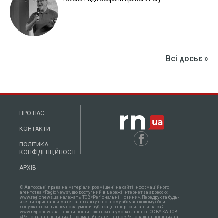
Всі досьє »
ПРО НАС
КОНТАКТИ
ПОЛІТИКА
КОНФІДЕНЦІЙНОСТІ
АРХІВ
© Авторські права на матеріали, розміщені на сайті Інформаційного
агентства «RegioNews», що доступний в мережі Інтернет за адресою:
www.regionews.ua належать ТОВ «Регіональні Новини». Передрук та будь-
яке використання матеріалів сайту в повному або частковому об'ємі
допускається виключно за умови публікації гіперпосилання на сайт
www.regionews.ua. Тексти поширюються нa умовах ліцензії CC-BY-SA ТОВ
«Регіональні новини», Інформаційне агентство «Регіональні новини» та