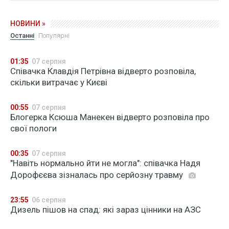
НОВИНИ »
Останні
Популярні
01:35
07 серпня
Співачка Клавдія Петрівна відверто розповіла,
скільки витрачає у Києві
00:55
07 серпня
Блогерка Ксюша Манекен відверто розповіла про
свої пологи
00:35
07 серпня
"Навіть нормально йти не могла": співачка Надя
Дорофєєва зізналась про серйозну травму
23:55
06 серпня
Дизель пішов на спад: які зараз цінники на АЗС