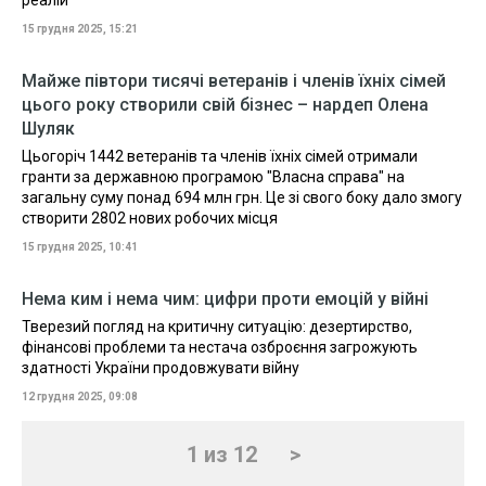
реалій
15 грудня 2025, 15:21
Майже півтори тисячі ветеранів і членів їхніх сімей
цього року створили свій бізнес – нардеп Олена
Шуляк
Цьогоріч 1442 ветеранів та членів їхніх сімей отримали
гранти за державною програмою "Власна справа" на
загальну суму понад 694 млн грн. Це зі свого боку дало змогу
створити 2802 нових робочих місця
15 грудня 2025, 10:41
Нема ким і нема чим: цифри проти емоцій у війні
Тверезий погляд на критичну ситуацію: дезертирство,
фінансові проблеми та нестача озброєння загрожують
здатності України продовжувати війну
12 грудня 2025, 09:08
1 из 12
>