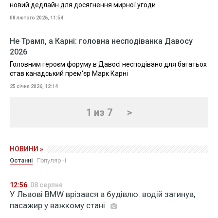
новий дедлайн для досягнення мирної угоди
08 лютого 2026, 11:54
Не Трамп, а Карні: головна несподіванка Давосу
2026
Головним героєм форуму в Давосі несподівано для багатьох
став канадський прем'єр Марк Карні
25 січня 2026, 12:14
1 из 7
>
НОВИНИ »
Останні
Популярні
12:56
08 серпня
У Львові BMW врізався в будівлю: водій загинув,
пасажир у важкому стані