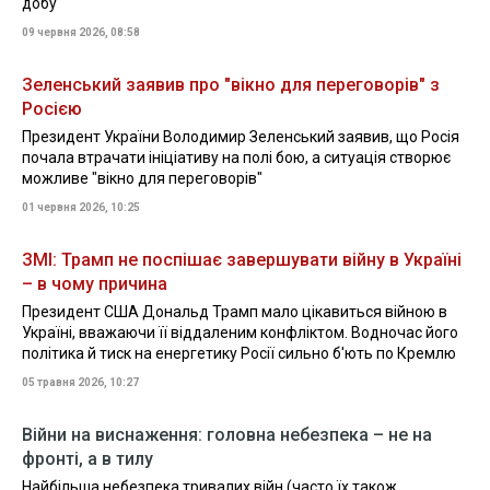
добу
09 червня 2026, 08:58
Зеленський заявив про "вікно для переговорів" з
Росією
Президент України Володимир Зеленський заявив, що Росія
почала втрачати ініціативу на полі бою, а ситуація створює
можливе "вікно для переговорів"
01 червня 2026, 10:25
ЗМІ: Трамп не поспішає завершувати війну в Україні
– в чому причина
Президент США Дональд Трамп мало цікавиться війною в
Україні, вважаючи її віддаленим конфліктом. Водночас його
політика й тиск на енергетику Росії сильно б'ють по Кремлю
05 травня 2026, 10:27
Війни на виснаження: головна небезпека – не на
фронті, а в тилу
Найбільша небезпека тривалих війн (часто їх також