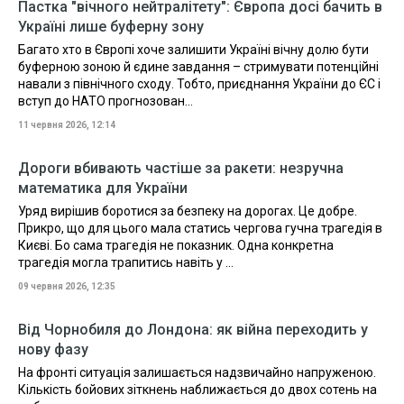
Пастка "вічного нейтралітету": Європа досі бачить в
Україні лише буферну зону
Багато хто в Європі хоче залишити Україні вічну долю бути
буферною зоною й єдине завдання – стримувати потенційні
навали з північного сходу. Тобто, приєднання України до ЄС і
вступ до НАТО прогнозован...
11 червня 2026, 12:14
Дороги вбивають частіше за ракети: незручна
математика для України
Уряд вирішив боротися за безпеку на дорогах. Це добре.
Прикро, що для цього мала статись чергова гучна трагедія в
Києві. Бо сама трагедія не показник. Одна конкретна
трагедія могла трапитись навіть у ...
09 червня 2026, 12:35
Від Чорнобиля до Лондона: як війна переходить у
нову фазу
На фронті ситуація залишається надзвичайно напруженою.
Кількість бойових зіткнень наближається до двох сотень на