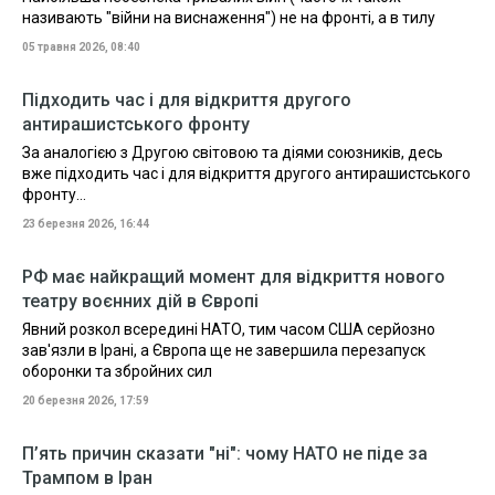
називають "війни на виснаження") не на фронті, а в тилу
05 травня 2026, 08:40
Підходить час і для відкриття другого
антирашистського фронту
За аналогією з Другою світовою та діями союзників, десь
вже підходить час і для відкриття другого антирашистського
фронту…
23 березня 2026, 16:44
РФ має найкращий момент для відкриття нового
театру воєнних дій в Європі
Явний розкол всередині НАТО, тим часом США серйозно
зав'язли в Ірані, а Європа ще не завершила перезапуск
оборонки та збройних сил
20 березня 2026, 17:59
П’ять причин сказати "ні": чому НАТО не піде за
Трампом в Іран