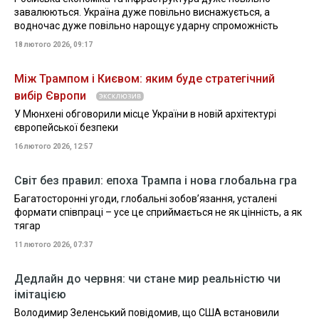
завалюються. Україна дуже повільно виснажується, а
водночас дуже повільно нарощує ударну спроможність
18 лютого 2026, 09:17
Між Трампом і Києвом: яким буде стратегічний
вибір Європи
У Мюнхені обговорили місце України в новій архітектурі
європейської безпеки
16 лютого 2026, 12:57
Світ без правил: епоха Трампа і нова глобальна гра
Багатосторонні угоди, глобальні зобов’язання, усталені
формати співпраці – усе це сприймається не як цінність, а як
тягар
11 лютого 2026, 07:37
Дедлайн до червня: чи стане мир реальністю чи
імітацією
Володимир Зеленський повідомив, що США встановили