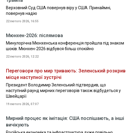
Трампа
Верховний Суд США повернув віру у США. Принаймні,
повернув надію
22 лютого 2026, 16:55
Мюнхен-2026: післямова
Минулорічна Мюнхенська конференція пройшла під знаком
шоків. Мюнхен-2026 відбувся більш спокійно
22 лютого 2026, 12:22
Переговори про мир тривають: Зеленський розкрив
місце наступної зустрічі
Президент Володимир Зеленський підтвердив, що
наступний раунд мирних переговорів також відбудеться у
Швейцарії
19 лютого 2026, 07:07
Мирний процес як імітація: США поспішають, а інші
вичікують
Російська економіка та інфраструктура дуже повільно