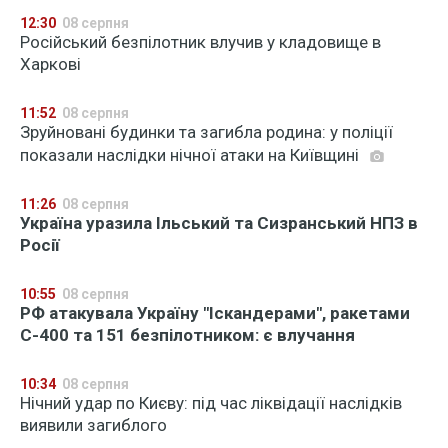
12:30
08 серпня
Російський безпілотник влучив у кладовище в
Харкові
11:52
08 серпня
Зруйновані будинки та загибла родина: у поліції
показали наслідки нічної атаки на Київщині
11:26
08 серпня
Україна уразила Ільський та Сизранський НПЗ в
Росії
10:55
08 серпня
РФ атакувала Україну "Іскандерами", ракетами
С-400 та 151 безпілотником: є влучання
10:34
08 серпня
Нічний удар по Києву: під час ліквідації наслідків
виявили загиблого