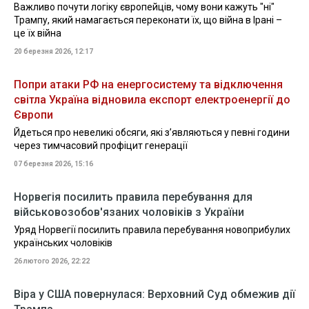
Важливо почути логіку європейців, чому вони кажуть "ні"
Трампу, який намагається переконати їх, що війна в Ірані –
це їх війна
20 березня 2026, 12:17
Попри атаки РФ на енергосистему та відключення
світла Україна відновила експорт електроенергії до
Європи
Йдеться про невеликі обсяги, які з’являються у певні години
через тимчасовий профіцит генерації
07 березня 2026, 15:16
Норвегія посилить правила перебування для
військовозобов'язаних чоловіків з України
Уряд Норвегії посилить правила перебування новоприбулих
українських чоловіків
26 лютого 2026, 22:22
Віра у США повернулася: Верховний Суд обмежив дії