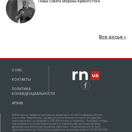
Глава Совета обороны Кривого Рога
Все досье »
О НАС
КОНТАКТЫ
ПОЛИТИКА
КОНФИДЕНЦИАЛЬНОСТИ
АРХИВ
© Авторські права на матеріали, розміщені на сайті Інформаційного
агентства «RegioNews», що доступний в мережі Інтернет за адресою:
www.regionews.ua належать ТОВ «Регіональні Новини». Передрук та будь-
яке використання матеріалів сайту в повному або частковому об'ємі
допускається виключно за умови публікації гіперпосилання на сайт
www.regionews.ua. Тексти поширюються нa умовах ліцензії CC-BY-SA ТОВ