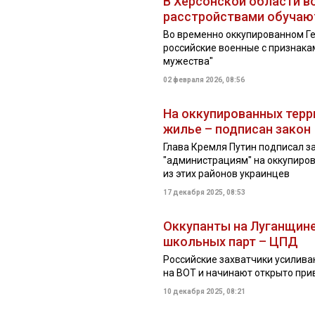
В Херсонской области в
расстройствами обучаю
Во временно оккупированном Ге
российские военные с признака
мужества"
02 февраля 2026, 08:56
На оккупированных терр
жилье – подписан закон
Глава Кремля Путин подписал 
"администрациям" на оккупиро
из этих районов украинцев
17 декабря 2025, 08:53
Оккупанты на Луганщине
школьных парт – ЦПД
Российские захватчики усилив
на ВОТ и начинают открыто при
10 декабря 2025, 08:21