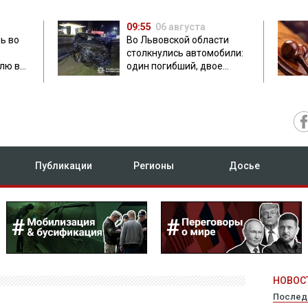
09:55
06 августа
ь во
Во Львовской области
столкнулись автомобили:
лю в
один погибший, двое
травмированных
Публикации
Регионы
Досье
НОВОСТ
Послед