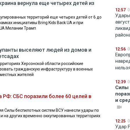
краина вернула еще четырех детей из
12:57
0
Удары
купированных территорий еще четырех детей от 6 до
авгус
рамках инициативы Bring Kids Back UA и при
ликви
США Мелании Трамп
район
упанты выселяют людей из домов и
12:56
0
Европ
етсадах
навред
рриториях Херсонской области российские
нельз
зовать гражданскую инфраструктуру в военных
 местных жителей
12:39
0
Силы 
пораз
а РФ: СБС поразили более 60 целей в
и сре
ия Силы беспилотных систем ВСУ нанесли удары по
 и на других временно оккупированных территориях
12:25
0
Удар 