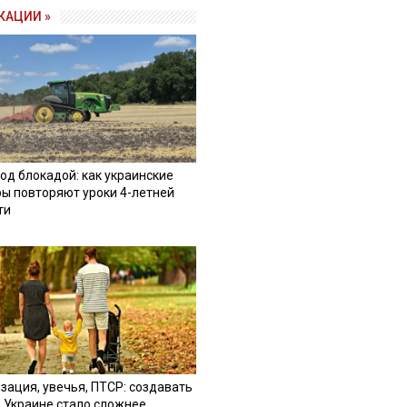
КАЦИИ »
од блокадой: как украинские
ы повторяют уроки 4-летней
ти
зация, увечья, ПТСР: создавать
в Украине стало сложнее