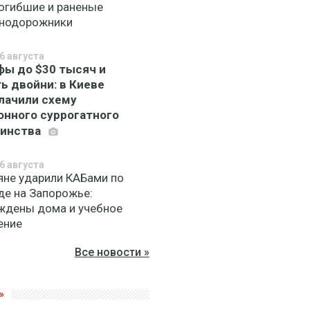
погибшие и раненые
нодорожники
6 августа
ы до $30 тысяч и
ь двойни: в Киеве
лачили схему
онного суррогатного
ринства
6 августа
яне ударили КАБами по
де на Запорожье:
ждены дома и учебное
ение
Все новости »
»