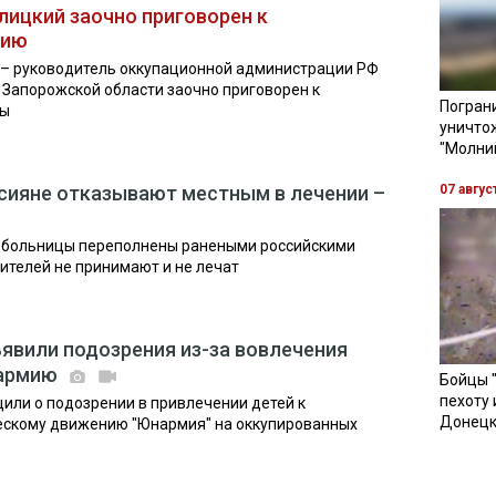
лицкий заочно приговорен к
нию
 – руководитель оккупационной администрации РФ
 Запорожской области заочно приговорен к
Пограни
ды
уничто
"Молни
сияне отказывают местным в лечении –
07 авгус
е больницы переполнены ранеными российскими
ителей не принимают и не лечат
вили подозрения из-за вовлечения
нармию
Бойцы 
пехоту 
или о подозрении в привлечении детей к
Донецк
ескому движению "Юнармия" на оккупированных