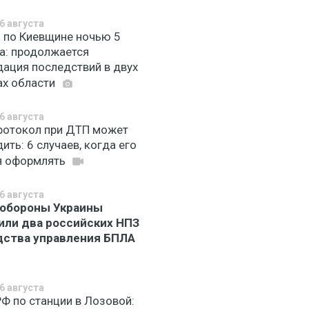
6 августа
 по Киевщине ночью 5
та: продолжается
дация последствий в двух
ах области
6 августа
ротокол при ДТП может
ить: 6 случаев, когда его
я оформлять
6 августа
обороны Украины
или два российских НПЗ
дства управления БПЛА
6 августа
РФ по станции в Лозовой: