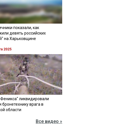
чники показали, как
жили девять российских
й" на Харьковщине
та 2025
"Феникса" ликвидировали
и бронетехнику врага в
ой области
Все видео »