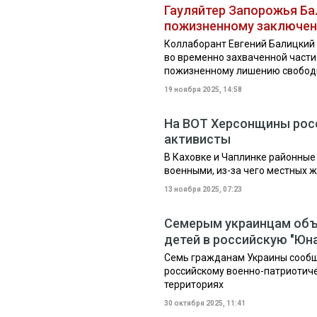
Гауляйтер Запорожья Ба
пожизненному заключе
Коллаборант Евгений Балицкий
во временно захваченной части
пожизненному лишению свобо
19 ноября 2025, 14:58
На ВОТ Херсонщины рос
активисты
В Каховке и Чаплинке районны
военными, из-за чего местных ж
13 ноября 2025, 07:23
Семерым украинцам объя
детей в российскую "Ю
Семь гражданам Украины сообщ
российскому военно-патриотич
территориях
30 октября 2025, 11:41