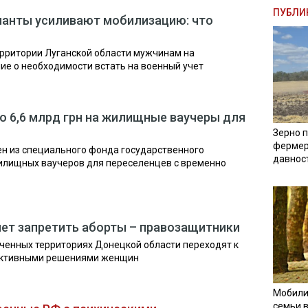
ПУБЛИ
панты усиливают мобилизацию: что
рритории Луганской области мужчинам на
е о необходимости встать на военный учет
 6,6 млрд грн на жилищные ваучеры для
Зерно п
фермер
ен из специального фонда государственного
давнос
лищных ваучеров для переселенцев с временно
ет запретить аборты – правозащитники
ченных территориях Донецкой области переходят к
уктивными решениями женщин
Мобили
семьи 