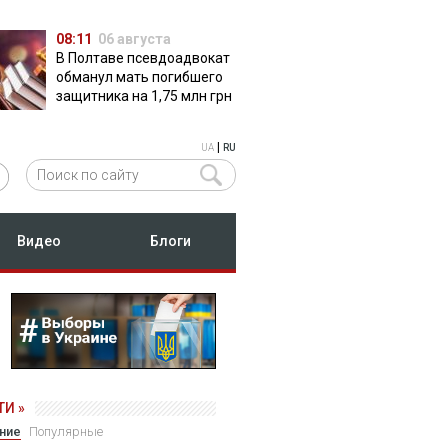
08:11
06 августа
В Полтаве псевдоадвокат
обманул мать погибшего
защитника на 1,75 млн грн
|
UA
RU
Видео
Блоги
И »
ние
Популярные