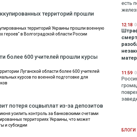
есть 
желез
 оккупированных территорий прошли
12:18
0
купированных территорий Украины прошли военную
Штраф
х героев" в Волгоградской области России
смерт
разоб
незак
ти более 600 учителей прошли курсы
мате
рритории Луганской области более 600 учителей
11:59
0
альных курсов по военной подготовке для
Росси
иков
грома
повре
завед
зит потеря соцвыплат из-за депозитов
 июня усилить контроль за банковскими счетами
ированных территориях Украины, что может
ы и субсидии
БЛОГИ 