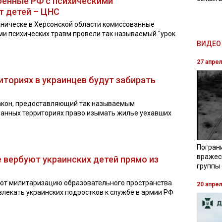
оенные РФ с психическими
т детей – ЦНС
ническе в Херсонской области комиссованные
ми психических травм провели так называемый "урок
ВИДЕО 
27 апре
иториях в украинцев будут забирать
закон, предоставляющий так называемым
ванных территориях право изымать жилье уехавших
Погран
вражес
 вербуют украинских детей прямо из
группы
ают милитаризацию образовательного пространства
20 апре
влекать украинских подростков к службе в армии РФ