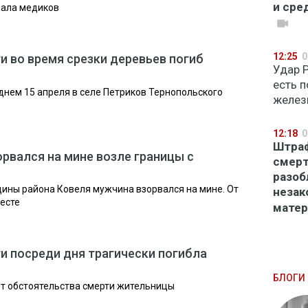
и сре
вала медиков
12:25
0
и во время срезки деревьев погиб
Удар 
есть 
днем 15 апреля в селе Петриков Тернопольского
желез
12:18
0
Штраф
рвался на мине возле границы с
смерт
разоб
ины района Ковеля мужчина взорвался на мине. От
незак
месте
мате
и посреди дня трагически погибла
БЛОГИ 
т обстоятельства смерти жительницы