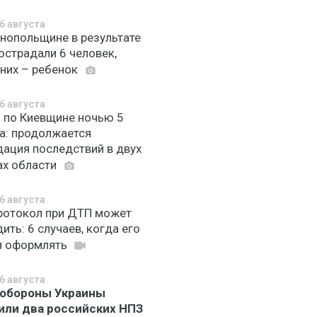
6 августа
рнопольщине в результате
острадали 6 человек,
 них – ребенок
6 августа
 по Киевщине ночью 5
та: продолжается
дация последствий в двух
ах области
6 августа
ротокол при ДТП может
ить: 6 случаев, когда его
я оформлять
6 августа
обороны Украины
или два российских НПЗ