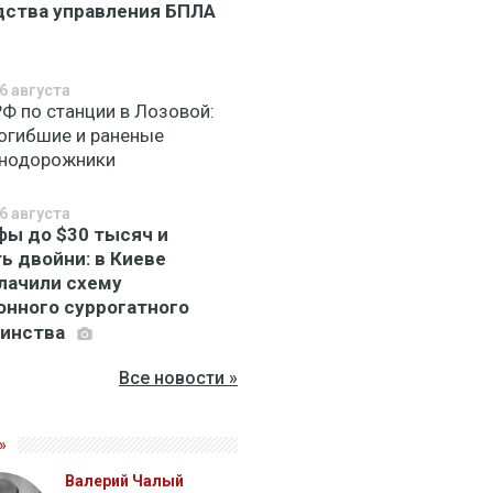
дства управления БПЛА
6 августа
РФ по станции в Лозовой:
погибшие и раненые
нодорожники
6 августа
ы до $30 тысяч и
ь двойни: в Киеве
лачили схему
онного суррогатного
ринства
Все новости »
»
Валерий Чалый