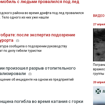
омобиль с людьми провалился под лед
дского района во время дрифта под лед провалился
ВИДЕО 
 Тело одного из них уже нашли
27 апре
гобрате: после экспертиз подозрение
курорта
атура сообщила о подозрении руководству
т по делу гибели туристки
Погран
тии произошел разрыв отопительного
вражес
тализировали
группы
бщение об инциденте на одном из предприятий
20 апре
нщина погибла во время катания с горки