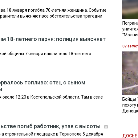
ва 18 января погибла 70-летняя женщина. Событие
хранители выясняют все обстоятельства трагедии
Пограни
уничто
"Молни
м 18-летнего парня: полиция выясняет
07 авгус
ой общины 7 января нашли тело 18-летнего
орвалось топливо: отец с сыном
и
около 12:20 в Костопольской области. Там в селе
Бойцы 
пехоту 
Донецк
льстве погиб работник, упав с высоты
на строительной площадке в Тернополе 5 декабря
ДОСЬЕ 