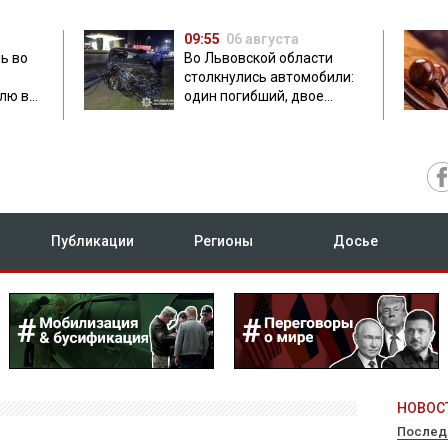
09:55
06 августа
ь во
Во Львовской области
столкнулись автомобили:
лю в
один погибший, двое
травмированных
Публикации
Регионы
Досье
НОВОСТ
Послед