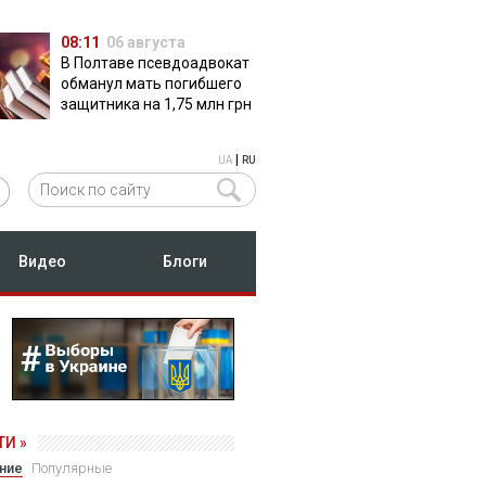
08:11
06 августа
В Полтаве псевдоадвокат
обманул мать погибшего
защитника на 1,75 млн грн
|
UA
RU
Видео
Блоги
И »
ние
Популярные