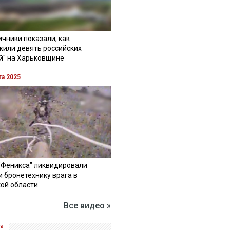
чники показали, как
жили девять российских
й" на Харьковщине
та 2025
"Феникса" ликвидировали
и бронетехнику врага в
ой области
Все видео »
»