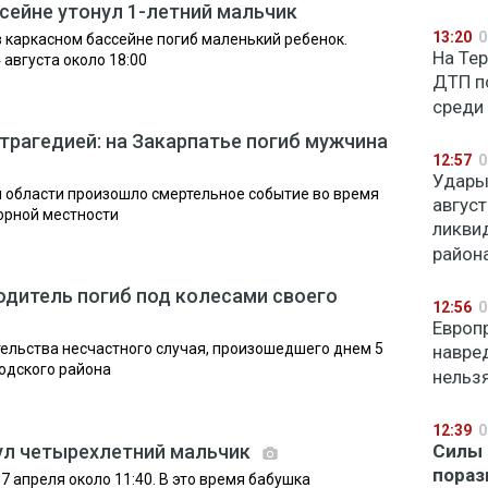
ссейне утонул 1-летний мальчик
13:20
0
в каркасном бассейне погиб маленький ребенок.
На Те
августа около 18:00
ДТП п
среди
трагедией: на Закарпатье погиб мужчина
12:57
0
Удары
й области произошло смертельное событие во время
авгус
орной местности
ликви
район
одитель погиб под колесами своего
12:56
0
Европ
ельства несчастного случая, произошедшего днем 5
навред
одского района
нельз
12:39
0
ул четырехлетний мальчик
Силы 
пораз
 апреля около 11:40. В это время бабушка