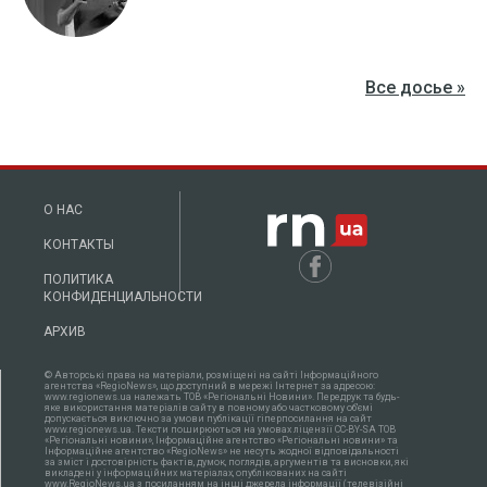
Все досье »
О НАС
КОНТАКТЫ
ПОЛИТИКА
КОНФИДЕНЦИАЛЬНОСТИ
АРХИВ
© Авторські права на матеріали, розміщені на сайті Інформаційного
агентства «RegioNews», що доступний в мережі Інтернет за адресою:
www.regionews.ua належать ТОВ «Регіональні Новини». Передрук та будь-
яке використання матеріалів сайту в повному або частковому об'ємі
допускається виключно за умови публікації гіперпосилання на сайт
www.regionews.ua. Тексти поширюються нa умовах ліцензії CC-BY-SA ТОВ
«Регіональні новини», Інформаційне агентство «Регіональні новини» та
Інформаційне агентство «RegioNews» не несуть жодної відповідальності
за зміст і достовірність фактів, думок, поглядів, аргументів та висновки, які
викладені у інформаційних матеріалах, опублікованих на сайті
www.RegioNews.ua з посиланням на інші джерела інформації (телевізійні