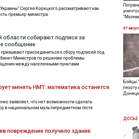
Пограни
 Украины" Сергея Корецкого рассматривают как
уничто
ость премьер-министра
"Молни
07 авгус
 области собирают подписи за
ое сообщение
призывают присоединиться к сбору подписей под
абинет Министров по решению проблемы
общения между населенными пунктами
Бойцы 
рует менять НМТ: математика останется
пехоту 
Донецк
нко заявляет, что нет возможности сделать
ру в национальном мультипредметном тесте
ДОСЬЕ 
Киев повреждение получило здание