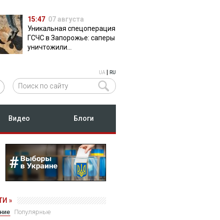
15:47
07 августа
Уникальная спецоперация
ГСЧС в Запорожье: саперы
уничтожили
полуторатонную
российскую авиабомбу
|
UA
RU
ФАБ-500
Видео
Блоги
И »
ние
Популярные