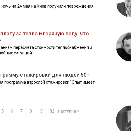
в ночь на 24 мая на Киев получили повреждения
лату за тепло и горячую воду: что
о
ханизм пересчета стоимости теплоснабжения и
чайных ситуаций
ограмму стажировки для людей 50+
ая программа взрослой стажировки "Опыт имеет
...
5
6
7
8
81
82
наступна >