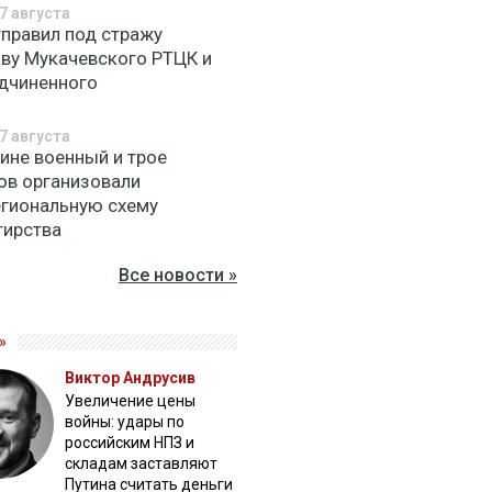
7 августа
тправил под стражу
аву Мукачевского РТЦК и
одчиненного
7 августа
аине военный и трое
ов организовали
гиональную схему
тирства
Все новости »
»
Виктор Андрусив
Увеличение цены
войны: удары по
российским НПЗ и
складам заставляют
Путина считать деньги