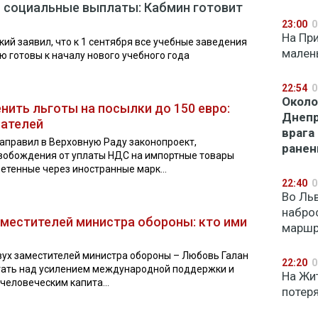
и социальные выплаты: Кабмин готовит
23:00
0
На Пр
ий заявил, что к 1 сентября все учебные заведения
мален
 готовы к началу нового учебного года
22:54
0
Около
нить льготы на посылки до 150 евро:
Днепр
пателей
врага
аправил в Верховную Раду законопроект,
ране
обождения от уплаты НДС на импортные товары
етенные через иностранные марк...
22:40
0
Во Ль
набро
аместителей министра обороны: кто ими
маршр
ух заместителей министра обороны – Любовь Галан
22:20
0
отать над усилением международной поддержки и
На Жи
человеческим капита...
потер