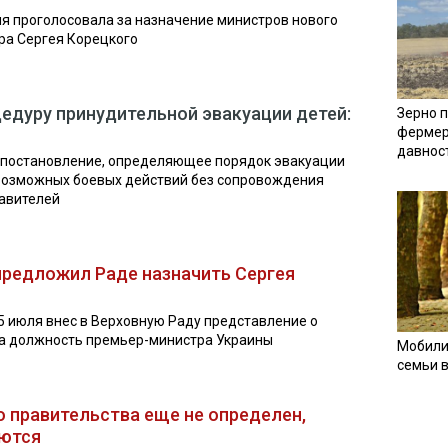
я проголосовала за назначение министров нового
ра Сергея Корецкого
цедуру принудительной эвакуации детей:
Зерно п
фермер
давнос
постановление, определяющее порядок эвакуации
 возможных боевых действий без сопровождения
тавителей
предложил Раде назначить Сергея
 июля внес в Верховную Раду представление о
на должность премьер-министра Украины
Мобили
семьи 
о правительства еще не определен,
ются