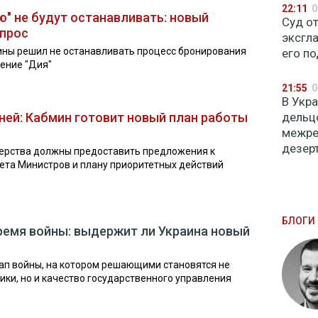
22:11
0
ю" не будут останавливать: новый
Суд о
опрос
эксгл
ины решил не останавливать процесс бронирования
его п
ение "Дия"
21:55
0
В Укр
ней: Кабмин готовит новый план работы
дельц
межре
дезер
терства должны предоставить предложения к
ета Министров и плану приоритетных действий
БЛОГИ 
ремя войны: выдержит ли Украина новый
ап войны, на котором решающими становятся не
ики, но и качество государственного управления