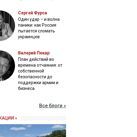
Сергей Фурса
Один удар – и волна
паники: как Россия
пытается сломать
украинцев
Валерий Пекар
План действий во
времена отчаяния: от
собственной
безопасности до
поддержки армии и
бизнеса
Все блоги »
КАЦИИ »