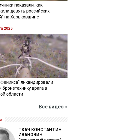
чники показали, как
жили девять российских
й" на Харьковщине
та 2025
"Феникса" ликвидировали
и бронетехнику врага в
ой области
Все видео »
»
ТКАЧ КОНСТАНТИН
ИВАНОВИЧ