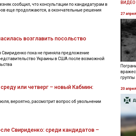
ВИДЕО 
зняк сообщил, что консультации по кандидатурам в
ров еще продолжаются, а окончательные решения
27 апре
ласилась возглавить посольство
 Свириденко пока не приняла предложение
редставительство Украины в США после возможной
льства
Погран
вражес
группы
в среду или четверг – новый Кабмин:
20 апре
июля, вероятно, рассмотрит вопрос об увольнении
осле Свириденко: среди кандидатов –