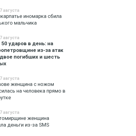
7 августа
икарпатье иномарка сбила
ького мальчика
7 августа
 50 ударов в день: на
опетровщине из-за атак
 двое погибших и шесть
ных
7 августа
вове женщина с ножом
силась на человека прямо в
утке
7 августа
томирщине женщина
яла деньги из-за SMS