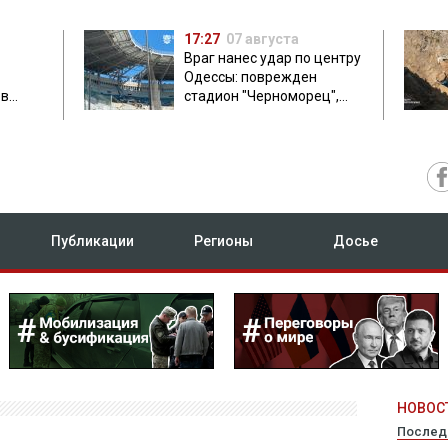
17:27
07 августа
Враг нанес удар по центру
Одессы: поврежден
ов
стадион "Черноморец",
 в чем
есть пострадавшая
Публикации
Регионы
Досье
НОВОСТ
Послед