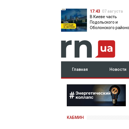
17:43
07 августа
В Киеве часть
Подольского и
Оболонского район
осталась без света:
причина
Главная
Новости
КАБМИН