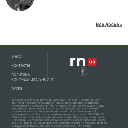
Все досье »
О НАС
КОНТАКТЫ
ПОЛИТИКА
КОНФИДЕНЦИАЛЬНОСТИ
АРХИВ
© Авторські права на матеріали, розміщені на сайті Інформаційного
агентства «RegioNews», що доступний в мережі Інтернет за адресою:
www.regionews.ua належать ТОВ «Регіональні Новини». Передрук та будь-
яке використання матеріалів сайту в повному або частковому об'ємі
допускається виключно за умови публікації гіперпосилання на сайт
www.regionews.ua. Тексти поширюються нa умовах ліцензії CC-BY-SA ТОВ
«Регіональні новини», Інформаційне агентство «Регіональні новини» та
Інформаційне агентство «RegioNews» не несуть жодної відповідальності
за зміст і достовірність фактів, думок, поглядів, аргументів та висновки, які
викладені у інформаційних матеріалах, опублікованих на сайті