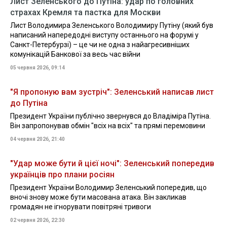
Лист Зеленського до Путіна: удар по головних
страхах Кремля та пастка для Москви
Лист Володимира Зеленського Володимиру Путіну (який був
написаний напередодні виступу останнього на форумі у
Санкт-Петербурзі) – це чи не одна з найагресивніших
комунікацій Банкової за весь час війни
05 червня 2026, 09:14
"Я пропоную вам зустріч": Зеленський написав лист
до Путіна
Президент України публічно звернувся до Владіміра Путіна.
Він запропонував обмін "всіх на всіх" та прямі перемовини
04 червня 2026, 21:40
"Удар може бути й цієї ночі": Зеленський попередив
українців про плани росіян
Президент України Володимир Зеленський попередив, що
вночі знову може бути масована атака. Він закликав
громадян не ігнорувати повітряні тривоги
02 червня 2026, 22:30