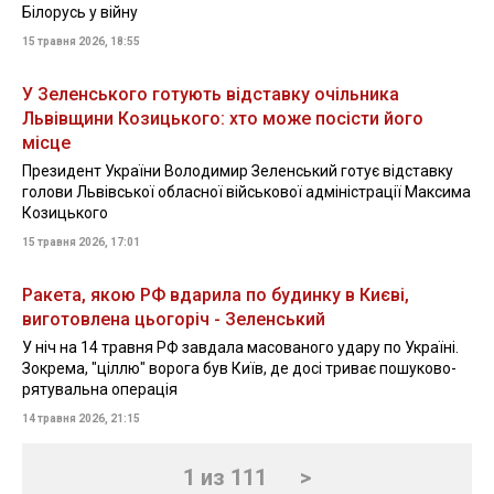
Білорусь у війну
15 травня 2026, 18:55
У Зеленського готують відставку очільника
Львівщини Козицького: хто може посісти його
місце
Президент України Володимир Зеленський готує відставку
голови Львівської обласної військової адміністрації Максима
Козицького
15 травня 2026, 17:01
Ракета, якою РФ вдарила по будинку в Києві,
виготовлена цьогоріч - Зеленський
У ніч на 14 травня РФ завдала масованого удару по Україні.
Зокрема, "ціллю" ворога був Київ, де досі триває пошуково-
рятувальна операція
14 травня 2026, 21:15
1 из 111
>