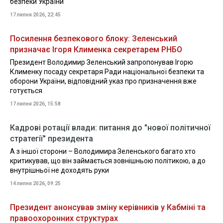
безпеки України
17 липня 2026, 22:45
Посилення безпекового блоку: Зеленський
призначає Ігоря Клименка секретарем РНБО
Президент Володимир Зеленський запропонував Ігорю
Клименку посаду секретаря Ради національної безпеки та
оборони України, відповідний указ про призначення вже
готується
17 липня 2026, 15:58
Кадрові ротації влади: питання до "нової політичної
стратегії" президента
А з іншої сторони – Володимира Зеленського багато хто
критикував, що він займається зовнішньою політикою, а до
внутрішньої не доходять руки
14 липня 2026, 09:25
Президент анонсував зміну керівників у Кабміні та
правоохоронних структурах