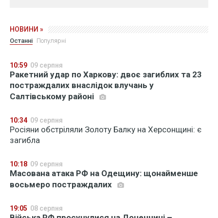
НОВИНИ »
Останні
Популярні
10:59
09 серпня
Ракетний удар по Харкову: двоє загиблих та 23
постраждалих внаслідок влучань у
Салтівському районі
10:34
09 серпня
Росіяни обстріляли Золоту Балку на Херсонщині: є
загибла
10:18
09 серпня
Масована атака РФ на Одещину: щонайменше
восьмеро постраждалих
19:05
08 серпня
Війська РФ просунулися на Донеччині –