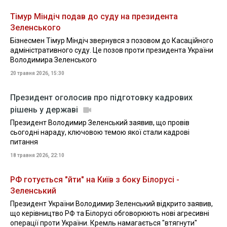
Тімур Міндіч подав до суду на президента
Зеленського
Бізнесмен Тімур Міндіч звернувся з позовом до Касаційного
адміністративного суду. Це позов проти президента України
Володимира Зеленського
20 травня 2026, 15:30
Президент оголосив про підготовку кадрових
рішень у державі
Президент Володимир Зеленський заявив, що провів
сьогодні нараду, ключовою темою якої стали кадрові
питання
18 травня 2026, 22:10
РФ готується "йти" на Київ з боку Білорусі -
Зеленський
Президент України Володимир Зеленський відкрито заявив,
що керівництво РФ та Білорусі обговорюють нові агресивні
операції проти України. Кремль намагається "втягнути"