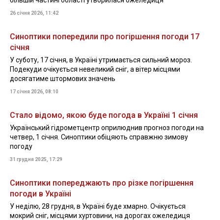
більшій частині області утворилася ожеледиця
26 січня 2026, 11:42
Синоптики попередили про погіршення погоди 17
січня
У суботу, 17 січня, в Україні утримається сильний мороз.
Подекуди очікується невеликий сніг, а вітер місцями
досягатиме штормових значень
17 січня 2026, 08:10
Стало відомо, якою буде погода в Україні 1 січня
Український гідрометцентр оприлюднив прогноз погоди на
четвер, 1 січня. Синоптики обіцяють справжню зимову
погоду
31 грудня 2025, 17:29
Синоптики попереджають про різке погіршення
погоди в Україні
У неділю, 28 грудня, в Україні буде хмарно. Очікується
мокрий сніг, місцями хуртовини, на дорогах ожеледиця