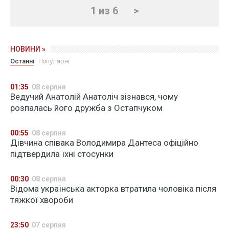
1 из 6
>
НОВИНИ »
Останні
Популярні
01:35
08 серпня
Ведучий Анатолій Анатоліч зізнався, чому
розпалась його дружба з Остапчуком
00:55
08 серпня
Дівчина співака Володимира Дантеса офіційно
підтвердила їхні стосунки
00:30
08 серпня
Відома українська акторка втратила чоловіка після
тяжкої хвороби
23:50
07 серпня