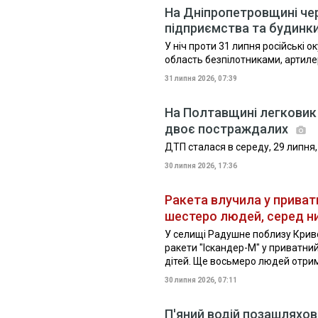
На Дніпропетровщині че
підприємства та будинки,
У ніч проти 31 липня російські 
область безпілотниками, артиле
31 липня 2026, 07:39
На Полтавщині легковик 
двоє постраждалих
ДТП сталася в середу, 29 липня,
30 липня 2026, 17:36
Ракета влучила у приват
шестеро людей, серед ни
У селищі Радушне поблизу Криво
ракети "Іскандер-М" у приватни
дітей. Ще восьмеро людей отри
30 липня 2026, 07:11
П'яний водій позашляхо