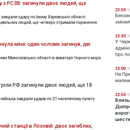
у з РСЗВ: загинули двоє людей, ще
23:50
0
Бензин
 завдали удару по Ізюму Харківської області.
змінил
 цивільних людей, ще четверо отримали поранення
23:30
0
У Чер
нула міна: один чоловік загинув, дві
адмін
про по
блеве Миколаївської області в акваторії Чорного моря
23:00
0
На При
мален
тріли РФ загинули двоє людей, ще 18
22:54
0
 війська завдали ударів по 21 населеному пункту
Близь
Дніпр
ворог
шесте
ній станції в Лозовій: двоє загиблих,