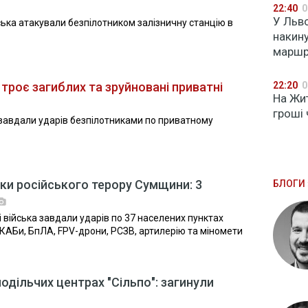
22:40
0
У Льв
ійська атакували безпілотником залізничну станцію в
накин
маршр
 троє загиблих та зруйновані приватні
22:20
0
На Жи
гроші
а завдали ударів безпілотниками по приватному
дки російського терору Сумщини: 3
БЛОГИ 
 війська завдали ударів по 37 населених пунктах
 КАБи, БпЛА, FPV-дрони, РСЗВ, артилерію та міномети
одільчих центрах "Сільпо": загинули