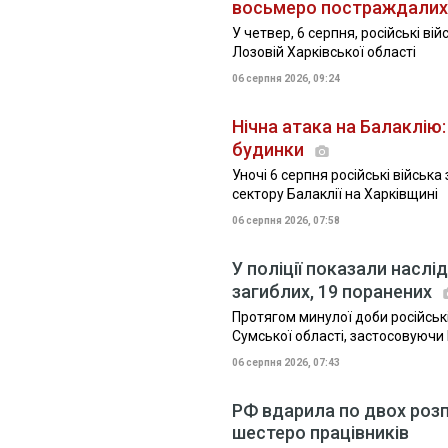
восьмеро постраждалих
У четвер, 6 серпня, російські в
Лозовій Харківської області
06 серпня 2026, 09:24
Нічна атака на Балаклію:
будинки
Уночі 6 серпня російські військ
сектору Балаклії на Харківщині
06 серпня 2026, 07:58
У поліції показали наслі
загиблих, 19 поранених
Протягом минулої доби російські
Сумської області, застосовуючи
06 серпня 2026, 07:43
РФ вдарила по двох розп
шестеро працівників