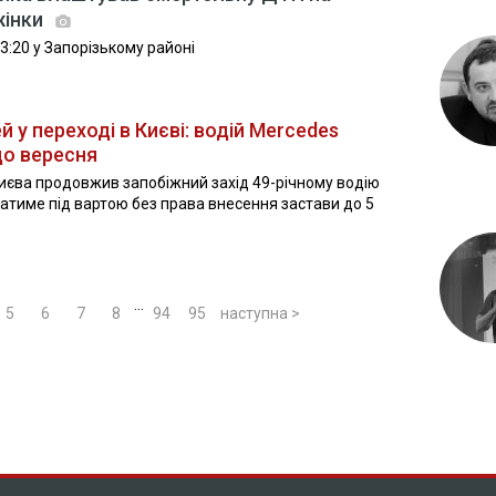
жінки
3:20 у Запорізькому районі
у переході в Києві: водій Mercedes
до вересня
иєва продовжив запобіжний захід 49-річному водію
атиме під вартою без права внесення застави до 5
...
5
6
7
8
94
95
наступна >