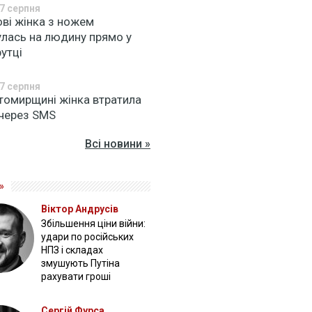
7 серпня
ові жінка з ножем
улась на людину прямо у
утці
7 серпня
томирщині жінка втратила
 через SMS
Всі новини »
»
Віктор Андрусів
Збільшення ціни війни:
удари по російських
НПЗ і складах
змушують Путіна
рахувати гроші
Сергій Фурса