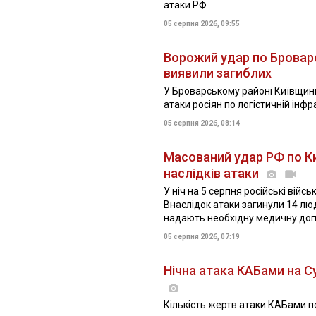
атаки РФ
05 серпня 2026, 09:55
Ворожий удар по Броварс
виявили загиблих
У Броварському районі Київщини 
атаки росіян по логістичній інфр
05 серпня 2026, 08:14
Масований удар РФ по Киї
наслідків атаки
У ніч на 5 серпня російські війс
Внаслідок атаки загинули 14 л
надають необхідну медичну до
05 серпня 2026, 07:19
Нічна атака КАБами на Су
Кількість жертв атаки КАБами п