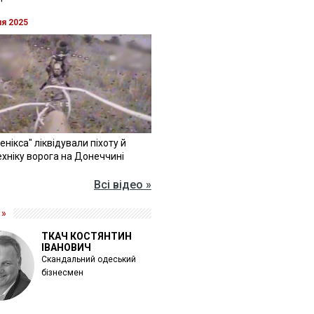
ня 2025
Фенікса" ліквідували піхоту й
хніку ворога на Донеччині
Всі відео »
 »
ТКАЧ КОСТЯНТИН
ІВАНОВИЧ
Скандальний одеський
бізнесмен