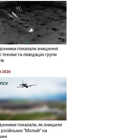
донники показали знищення
 техніки та ліквідацію групи
ів
я 2026
донники показали, як знищили
 російських "Молній" на
щині