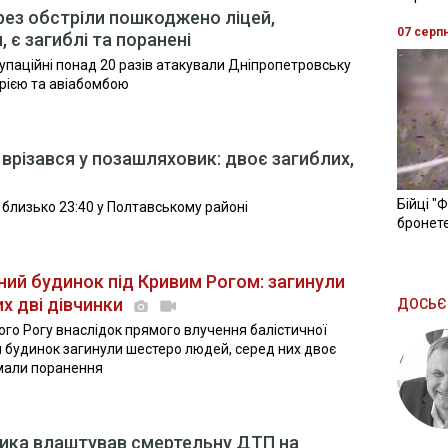
рез обстріли пошкоджено ліцей,
07 серп
 є загиблі та поранені
окупаційні понад 20 разів атакували Дніпропетровську
рією та авіабомбою
врізався у позашляховик: двоє загиблих,
Бійці "
 близько 23:40 у Полтавському районі
бронете
ний будинок під Кривим Рогом: загинули
х дві дівчинки
ДОСЬЄ
го Рогу внаслідок прямого влучення балістичної
й будинок загинули шестеро людей, серед них двоє
мали поранення
вика влаштував смертельну ДТП на