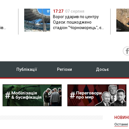
17:27
07 серпня
Ворог ударив по центру
Одеси: пошкоджено
ів
стадіон "Чорноморець", є
ла: в
постраждала
Публікації
Регіони
Досьє
НОВИН
Останні