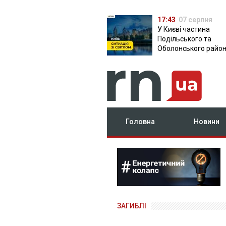
17:43
07 серпня
У Києві частина
Подільського та
Оболонського район
залишилася без світ
чому причина
Головна
Новини
ЗАГИБЛІ