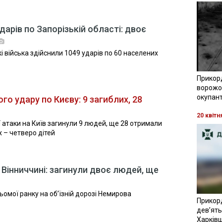
арів по Запорізькій області: двоє
 війська здійснили 1049 ударів по 60 населених
Прикор
ворожої
окупант
го удару по Києву: 9 загиблих, 28
20 квітн
ї атаки на Київ загинули 9 людей, ще 28 отримали
 – четверо дітей
 Вінниччині: загинули двоє людей, ще
ьомої ранку на об’їзній дорозі Немирова
Прикор
девʼять
Харків