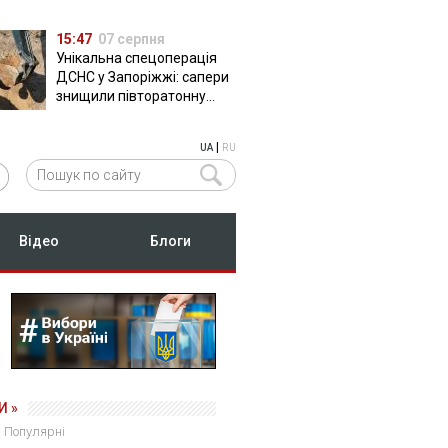
15:47
07 серпня
Унікальна спецоперація
ДСНС у Запоріжжі: сапери
знищили півторатонну
російську авіабомбу
ФАБ-500
|
UA
RU
Відео
Блоги
И »
Популярні