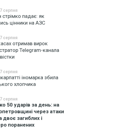
7 серпня
 стрімко падає: як
ись цінники на АЗС
7 серпня
касах отримав вирок
істратор Telegram-канала
вістки
7 серпня
карпатті іномарка збила
ького хлопчика
7 серпня
ко 50 ударів за день: на
опетровщині через атаки
а двоє загиблих і
ро поранених