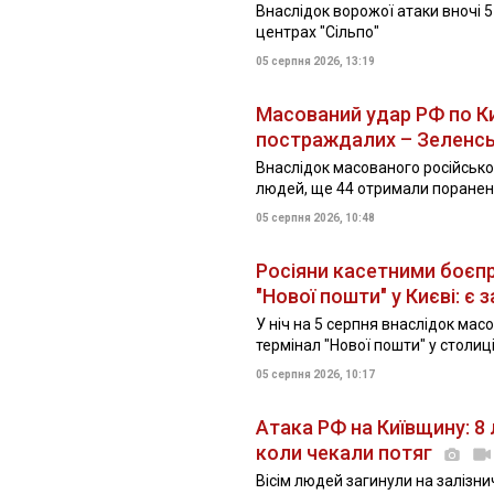
Внаслідок ворожої атаки вночі 
центрах "Сільпо"
05 серпня 2026, 13:19
Масований удар РФ по Киє
постраждалих – Зеленс
Внаслідок масованого російськог
людей, ще 44 отримали поране
05 серпня 2026, 10:48
Росіяни касетними боєп
"Нової пошти" у Києві: є 
У ніч на 5 серпня внаслідок мас
термінал "Нової пошти" у столиц
05 серпня 2026, 10:17
Атака РФ на Київщину: 8 
коли чекали потяг
Вісім людей загинули на залізнич