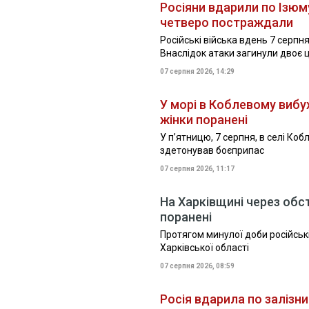
Росіяни вдарили по Ізюм
четверо постраждали
Російські війська вдень 7 серпня
Внаслідок атаки загинули двоє
07 серпня 2026, 14:29
У морі в Коблевому вибух
жінки поранені
У пʼятницю, 7 серпня, в селі Ко
здетонував боєприпас
07 серпня 2026, 11:17
На Харківщині через обс
поранені
Протягом минулої доби російські
Харківської області
07 серпня 2026, 08:59
Росія вдарила по залізнич