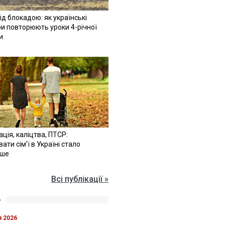
ід блокадою: як українські
и повторюють уроки 4-річної
и
ація, каліцтва, ПТСР:
ати сім'ї в Україні стало
іше
Всі публікації »
»
я 2026