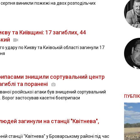
5 серпня виникли пожежі на двох розподільчих
ву та Київщині: 17 загиблих, 44
ький
о удару по Києву та Київській області загинули 17
ння
рипасами знищили сортувальний центр
загиблі та поранені
ованої російської атаки був знищений сортувальний
ПУБЛІК
і. Ворог застосував касетні боєприпаси
людей загинули на станції "Квітнева",
ній станції "Квітнева" у Броварському районі під час