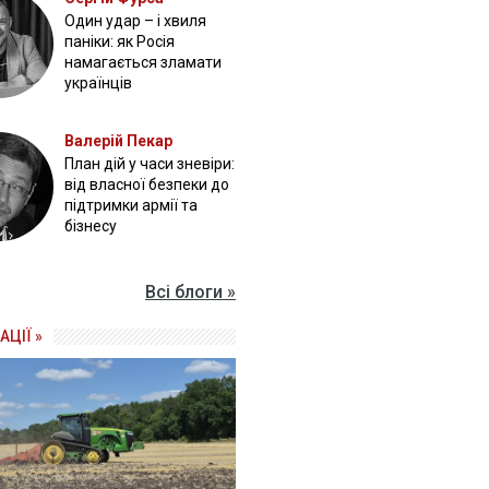
Один удар – і хвиля
паніки: як Росія
намагається зламати
українців
Валерій Пекар
План дій у часи зневіри:
від власної безпеки до
підтримки армії та
бізнесу
Всі блоги »
АЦІЇ »