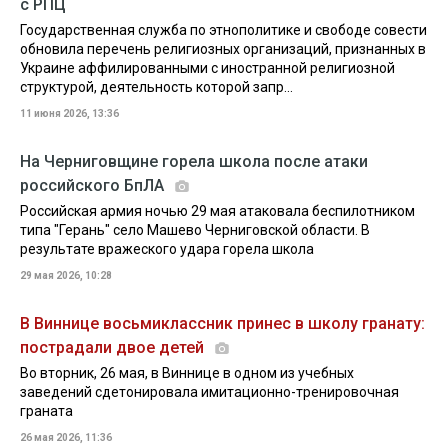
с РПЦ
Государственная служба по этнополитике и свободе совести
обновила перечень религиозных организаций, признанных в
Украине аффилированными с иностранной религиозной
структурой, деятельность которой запр...
11 июня 2026, 13:36
На Черниговщине горела школа после атаки
российского БпЛА
Российская армия ночью 29 мая атаковала беспилотником
типа "Герань" село Машево Черниговской области. В
результате вражеского удара горела школа
29 мая 2026, 10:28
В Виннице восьмиклассник принес в школу гранату:
пострадали двое детей
Во вторник, 26 мая, в Виннице в одном из учебных
заведений сдетонировала имитационно-тренировочная
граната
26 мая 2026, 11:36