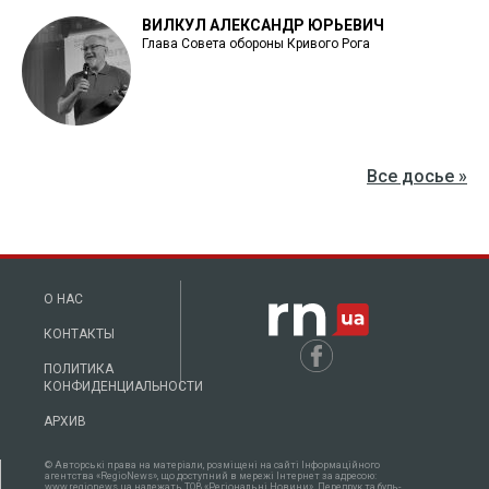
ВИЛКУЛ АЛЕКСАНДР ЮРЬЕВИЧ
Глава Совета обороны Кривого Рога
Все досье »
О НАС
КОНТАКТЫ
ПОЛИТИКА
КОНФИДЕНЦИАЛЬНОСТИ
АРХИВ
© Авторські права на матеріали, розміщені на сайті Інформаційного
агентства «RegioNews», що доступний в мережі Інтернет за адресою:
www.regionews.ua належать ТОВ «Регіональні Новини». Передрук та будь-