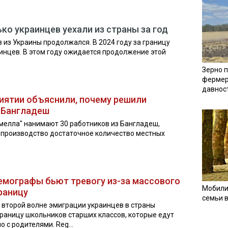
ко украинцев уехали из страны за год
 из Украины продолжался. В 2024 году за границу
нцев. В этом году ожидается продолжение этой
Зерно п
фермер
давнос
иятии объяснили, почему решили
 Бангладеш
мелла" нанимают 30 работников из Бангладеш,
а производство достаточное количество местных
Демографы бьют тревогу из-за массового
Мобили
раницу
семьи 
 второй волне эмиграции украинцев в страны
границу школьников старших классов, которые едут
 с родителями. Reg...