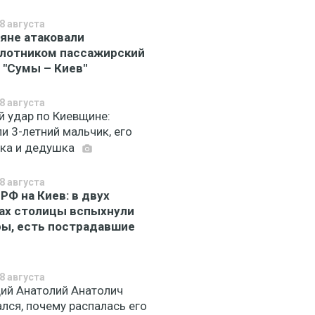
8 августа
яне атаковали
лотником пассажирский
 "Сумы – Киев"
8 августа
й удар по Киевщине:
и 3-летний мальчик, его
ка и дедушка
8 августа
 РФ на Киев: в двух
ах столицы вспыхнули
ы, есть пострадавшие
8 августа
ий Анатолий Анатолич
лся, почему распалась его