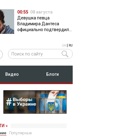
00:55
08 августа
Девушка певца
Владимира Дантеса
официально подтвердила
их отношения
|
UA
RU
Видео
Блоги
И »
ние
Популярные