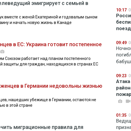
елеведущий эмигрирует с семьей в
10:17
0
Росси
к вместе с женой Екатериной и годовалым сыном
беспи
ину и начать новую жизнь в Канаде
поезд
09:49
0
нцев в ЕС: Украина готовит постепенное
Ночно
погибл
им Союзом работает над планом постепенного
бабуш
й защиты для граждан, находящихся в странах ЕС
09:23
0
Атака
еженцев в Германии недовольны жизнью
район
пожар
цев, нашедших убежище в Германии, остаются не
ю в этой стране
01:35
0
Ведущ
очить миграционные правила для
призна