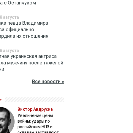
а с Остапчуком
8 августа
ка певца Владимира
са официально
ердила их отношения
8 августа
тная украинская актриса
яла мужчину после тяжелой
ни
Все новости »
»
Виктор Андрусив
Увеличение цены
войны: удары по
российским НПЗ и
складам заставляют