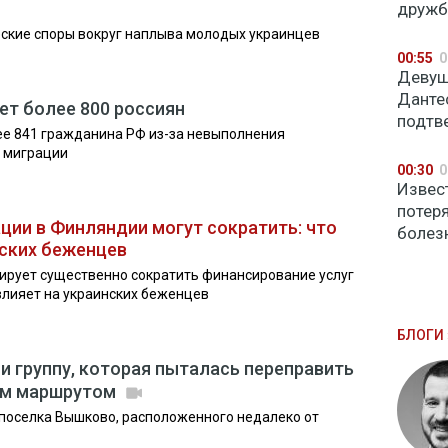
дружб
еские споры вокруг наплыва молодых украинцев
00:55
0
Девуш
Данте
ет более 800 россиян
подтв
ее 841 гражданина РФ из-за невыполнения
о миграции
00:30
0
Извес
потер
ции в Финляндии могут сократить: что
болез
нских беженцев
ирует существенно сократить финансирование услуг
овлияет на украинских беженцев
БЛОГИ 
и группу, которая пыталась переправить
ым маршрутом
поселка Вышково, расположенного недалеко от