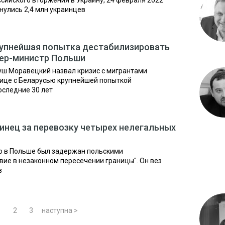
сийского вторжения в Украину, 24 февраля 2022
рнулись 2,4 млн украинцев
рупнейшая попытка дестабилизировать
мьер-министр Польши
ш Моравецкий назвал кризис с мигрантами
нице с Беларусью крупнейшей попыткой
оследние 30 лет
инец за перевозку четырех нелегальных
о в Польше был задержан польскими
вие в незаконном пересечении границы". Он вез
в
1
2
3
наступна >