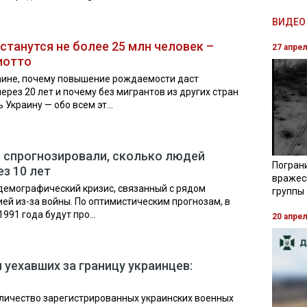
ВИДЕО 
станутся не более 25 млн человек –
27 апре
иотто
аине, почему повышение рождаемости даст
рез 20 лет и почему без мигрантов из других стран
Украину — обо всем эт...
 спрогнозировали, сколько людей
Погран
ез 10 лет
вражес
демографический кризис, связанный с рядом
группы
ией из-за войны. По оптимистическим прогнозам, в
991 года будут про...
20 апре
 уехавших за границу украинцев:
личество зарегистрированных украинских военных