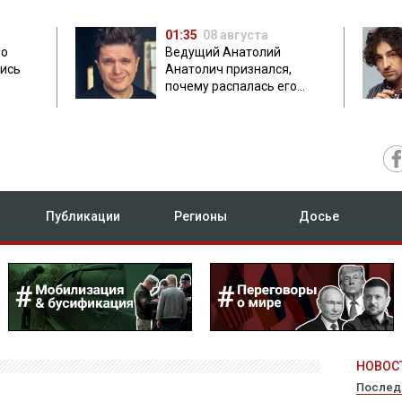
01:35
08 августа
но
Ведущий Анатолий
лись
Анатолич признался,
почему распалась его
дружба с Остапчуком
Публикации
Регионы
Досье
НОВОСТ
Послед