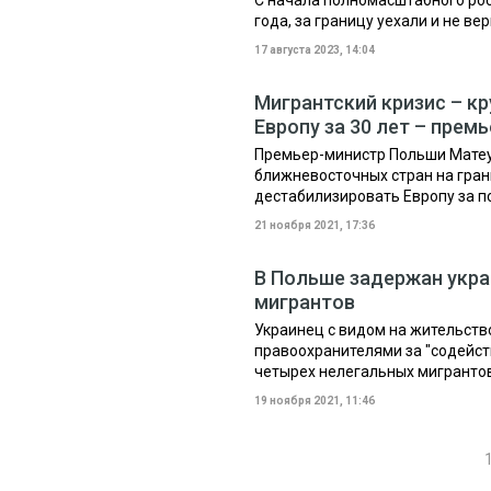
С начала полномасштабного рос
года, за границу уехали и не ве
17 августа 2023, 14:04
Мигрантский кризис – к
Европу за 30 лет – пре
Премьер-министр Польши Матеу
ближневосточных стран на гра
дестабилизировать Европу за п
21 ноября 2021, 17:36
В Польше задержан укра
мигрантов
Украинец с видом на жительств
правоохранителями за "содейст
четырех нелегальных мигранто
19 ноября 2021, 11:46