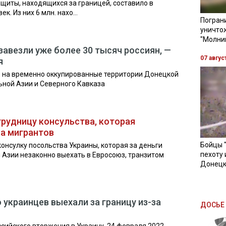
ащиты, находящихся за границей, составило в
. Из них 6 млн. нахо...
Пограни
уничто
"Молни
завезли уже более 30 тысяч россиян, —
07 авгус
я
 на временно оккупированные территории Донецкой
ьной Азии и Северного Кавказа
трудницу консульства, которая
а мигрантов
Бойцы 
онсулку посольства Украины, которая за деньги
пехоту 
 Азии незаконно выехать в Евросоюз, транзитом
Донецк
 украинцев выехали за границу из-за
ДОСЬЕ 