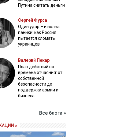
Путина считать деньги
Сергей Фурса
Один удар – и волна
паники: как Россия
пытается сломать
украинцев
Валерий Пекар
План действий во
времена отчаяния: от
собственной
безопасности до
поддержки армии и
бизнеса
Все блоги »
КАЦИИ »