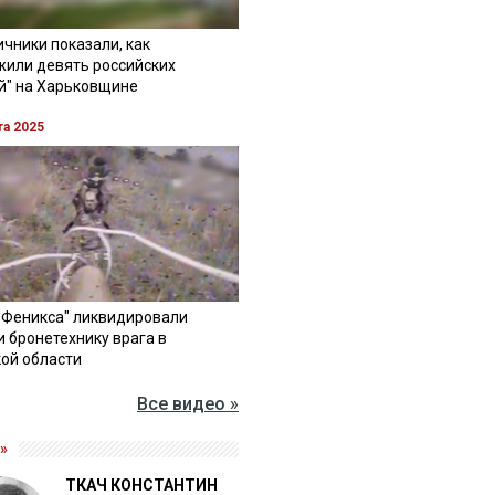
чники показали, как
жили девять российских
й" на Харьковщине
та 2025
"Феникса" ликвидировали
и бронетехнику врага в
ой области
Все видео »
»
ТКАЧ КОНСТАНТИН