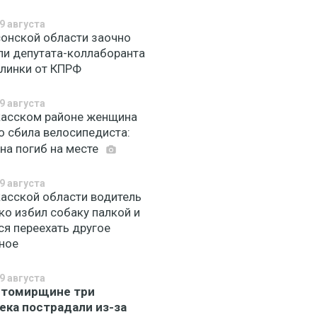
9 августа
сонской области заочно
ли депутата-коллаборанта
плинки от КПРФ
9 августа
касском районе женщина
о сбила велосипедиста:
на погиб на месте
9 августа
касской области водитель
ко избил собаку палкой и
ся переехать другое
ное
9 августа
итомирщине три
ека пострадали из-за