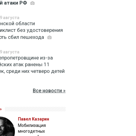
й атаки РФ
9 августа
енской области
иклист без удостоверения
рть сбил пешехода
9 августа
епропетровщине из-за
йских атак ранены 11
к, среди них четверо детей
Все новости »
»
Павел Казарин
Мобилизация
многодетных