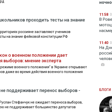
урд
ночно
11:58
0
В Ров
кольников проходить тесты на знание
мотоц
насме
рриториях россияне заставляют учеников
сты на знание фейковой конституции РФ
11:40
0
На Дн
росси
акон о военном положении дает
челове
 выборов: мнение эксперта
 режиме военного положения" в Украине открывают
ов даже во время действия военного положения
не поддерживает перенос выборов -
БЛОГИ 
Руслан Стефанчук не ожидает переноса выборов,
ею не поддерживает большинство депутатов