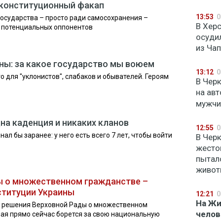
 конституционный факап
13:53
0
государства – просто ради самосохранения –
В Хер
т потенциальных оппонентов
осуди
из Ча
ины: за какое государство мы воюем
13:12
0
то для "уклонистов", слабаков и обывателей. Героям
В Чер
на авт
мужчи
дна каденция и никаких кланов
12:55
0
л бы заранее: у него есть всего 7 лет, чтобы войти
В Чер
жесто
пытал
живот
ы о множественном гражданстве –
ституции Украины
12:21
0
На Ж
 решения Верховной Рады о множественном
челов
рая прямо сейчас борется за свою национальную