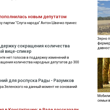
 пополнилась новым депутатом
ку партии "Слуга народа" Антон Швачко принес
Зерно п
фермер
оддержку сокращения количества
давнос
ый вице-спикер
нте нет голосов в поддержку изменений в
ращения количества народных депутатов до 300
аний для роспуска Рады - Разумков
ра Зеленского на данный момент не оснований
Мобили
семьи 
ия в Конституцию: в Раде рассказали