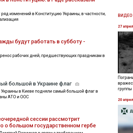
 ряд изменений в Конституцию Украины, в частности,
ВИДЕО 
рализация
27 апре
ажды будут работать в субботу -
еренос рабочих дней, предшествующих праздникам в
Погран
мый большой в Украине флаг
вражес
группы
 Украины в Киеве подняли самый большой флаг в
раны АТО и ООС
20 апре
еочередной сессии рассмотрит
о о большом государственном гербе