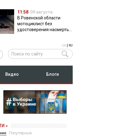
11:58
09 августа
В Ровенской области
мотоциклист без
удостоверения насмерть
сбил пешехода
|
UA
RU
Видео
Блоги
И »
ние
Популярные