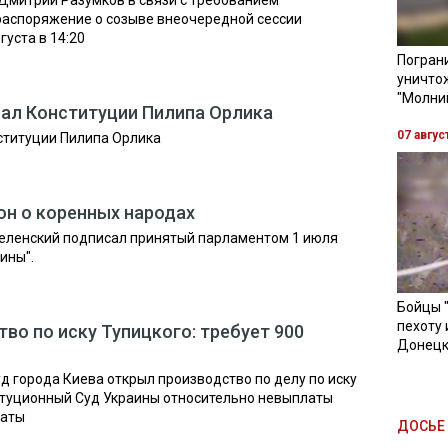
Дмитрий Разумков в связи с требованием
распоряжение о созыве внеочередной сессии
густа в 14:20
Пограни
уничто
"Молни
нал Конституции Пилипа Орлика
07 авгус
ституции Пилипа Орлика
он о коренных народах
еленский подписал принятый парламентом 1 июля
ины".
Бойцы 
пехоту 
во по иску Тупицкого: требует 900
Донецк
 города Киева открыл производство по делу по иску
итуционный Суд Украины относительно невыплаты
латы
ДОСЬЕ 