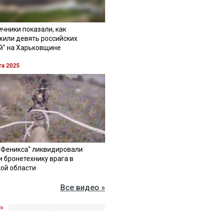
чники показали, как
жили девять российских
й" на Харьковщине
та 2025
"Феникса" ликвидировали
и бронетехнику врага в
ой области
Все видео »
»