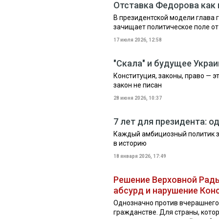
Отставка Федорова как
В президентской модели глава 
зачищает политическое поле о
17 июля 2026, 12:58
"Скала" и будущее Укра
Конституция, законы, право — э
закон не писан
28 июня 2026, 10:37
7 лет для президента: о
Каждый амбициозный политик зна
в историю
18 января 2026, 17:49
Решение Верховной Рад
абсурд и нарушение Кон
Однозначно против вчерашнего
гражданстве. Для страны, кото