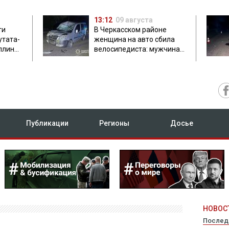
13:12
09 августа
ти
В Черкасском районе
утата-
женщина на авто сбила
плинки
велосипедиста: мужчина
погиб на месте
Публикации
Регионы
Досье
НОВОСТ
Послед