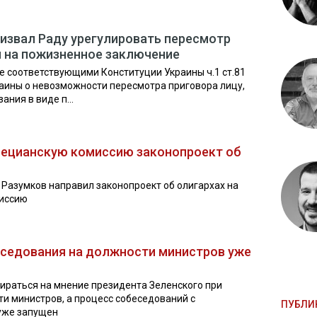
извал Раду урегулировать пересмотр
 на пожизненное заключение
е соответствующими Конституции Украины ч.1 ст.81
краины о невозможности пересмотра приговора лицу,
ния в виде п...
нецианскую комиссию законопроект об
Разумков направил законопроект об олигархах на
миссию
еседования на должности министров уже
ираться на мнение президента Зеленского при
и министров, а процесс собеседований с
ПУБЛИ
уже запущен