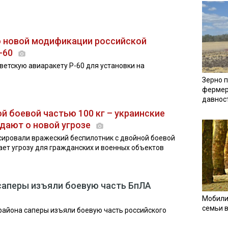
о новой модификации российской
Р-60
ветскую авиаракету Р-60 для установки на
Зерно п
фермер
давнос
ой боевой частью 100 кг – украинские
дают о новой угрозе
сировали вражеский беспилотник с двойной боевой
ает угрозу для гражданских и военных объектов
саперы изъяли боевую часть БпЛА
Мобили
семьи 
района саперы изъяли боевую часть российского