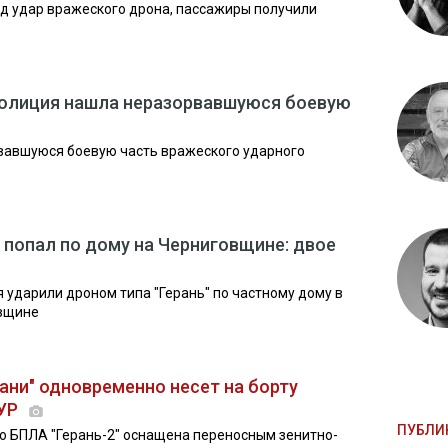
д удар вражеского дрона, пассажиры получили
полиция нашла неразорвавшуюся боевую
вавшуюся боевую часть вражеского ударного
 попал по дому на Черниговщине: двое
 ударили дроном типа "Герань" по частному дому в
овщине
ани" одновременно несет на борту
ГУР
ПУБЛИ
о БПЛА "Герань-2" оснащена переносным зенитно-