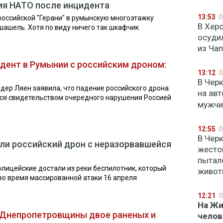
ия НАТО после инцидента
13:53
0
российской "Герани" в румынскую многоэтажку
В Хер
шашель. Хотя по виду ничего так шкафчик
осуди
из Ча
идент в Румынии с российским дроном:
13:12
0
В Чер
 дер Ляен заявила, что падение российского дрона
на авт
тся свидетельством очередного нарушения Россией
мужчи
12:55
0
В Чер
али российский дрон с неразорвавшейся
жесто
пытал
олицейские достали из реки беспилотник, который
живот
 во время массированной атаки 16 апреля
12:21
0
На Ж
 Днепропетровщины двое раненых и
челов