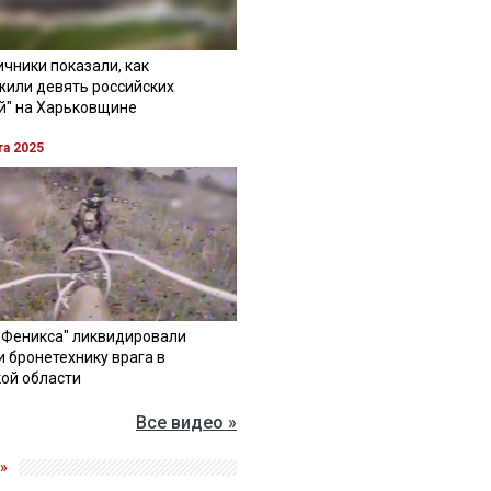
чники показали, как
жили девять российских
й" на Харьковщине
та 2025
"Феникса" ликвидировали
и бронетехнику врага в
ой области
Все видео »
»