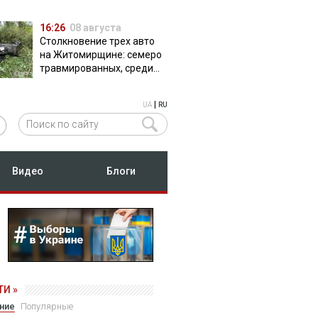
16:26
08 августа
Столкновение трех авто
на Житомирщине: семеро
травмированных, среди
них двое детей
|
UA
RU
Видео
Блоги
И »
ние
Популярные