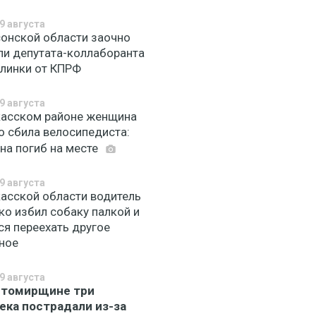
9 августа
сонской области заочно
ли депутата-коллаборанта
плинки от КПРФ
9 августа
касском районе женщина
о сбила велосипедиста:
на погиб на месте
9 августа
касской области водитель
ко избил собаку палкой и
ся переехать другое
ное
9 августа
итомирщине три
ека пострадали из-за