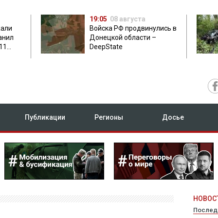
19:05
08 августа
жали
Войска РФ продвинулись в
анил
Донецкой области –
11
DeepState
есу
Публикации
Регионы
Досье
НОВОСТ
Послед