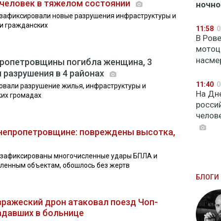
 человек в тяжелом состоянии
ночно
 зафиксировали новые разрушения инфраструктуры и
ди гражданских
11:58
0
В Ров
мотоц
насме
пропетровщины погибла женщина, 3
 разрушения в 4 районах
11:40
0
ровали разрушение жилья, инфраструктуры и
На Дн
ких громадах
росси
челове
непропетровщине: повреждены высотка,
 зафиксированы многочисленные удары БПЛА и
ленным объектам, обошлось без жертв
БЛОГИ 
вражеский дрон атаковал поезд Чоп-
адавших в больнице