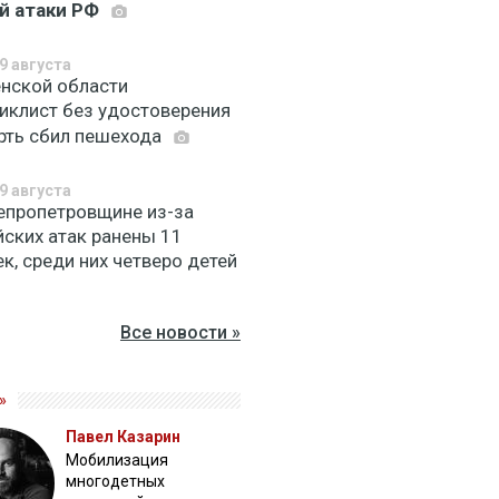
й атаки РФ
9 августа
енской области
иклист без удостоверения
рть сбил пешехода
9 августа
епропетровщине из-за
йских атак ранены 11
к, среди них четверо детей
Все новости »
»
Павел Казарин
Мобилизация
многодетных