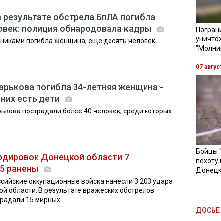
в результате обстрела БпЛА погибла
овек: полиция обнародовала кадры
Пограни
уничто
тниками погибла женщина, еще десять человек
"Молни
07 авгус
Харькова погибла 34-летняя женщина -
 них есть дети
рькова пострадали более 40 человек, среди которых
Бойцы 
рдировок Донецкой области 7
пехоту 
15 ранены
Донецк
ссийские оккупационные войска нанесли 3 203 удара
й области. В результате вражеских обстрелов
радали 15 мирных ...
ДОСЬЕ 