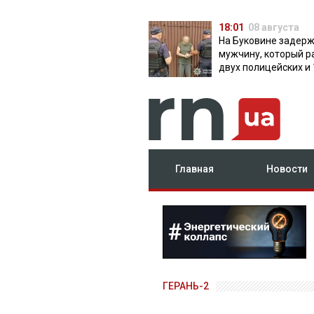
18:01
08 августа
На Буковине задер
мужчину, который р
двух полицейских и 
дней скрывался в л
Главная
Новости
ГЕРАНЬ-2