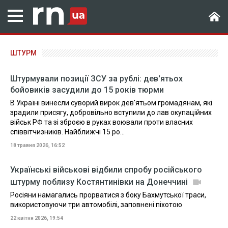
ШТУРМ
Штурмували позиції ЗСУ за рублі: дев'ятьох
бойовиків засудили до 15 років тюрми
В Україні винесли суворий вирок дев'ятьом громадянам, які
зрадили присягу, добровільно вступили до лав окупаційних
військ РФ та зі зброєю в руках воювали проти власних
співвітчизників. Найближчі 15 ро...
18 травня 2026, 16:52
Українські військові відбили спробу російського
штурму поблизу Костянтинівки на Донеччині
Росіяни намагались прорватися з боку Бахмутської траси,
використовуючи три автомобілі, заповнені піхотою
22 квітня 2026, 19:54