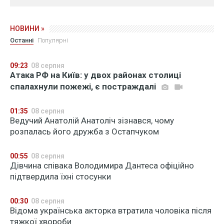
НОВИНИ »
Останні
Популярні
09:23
08 серпня
Атака РФ на Київ: у двох районах столиці
спалахнули пожежі, є постраждалі
01:35
08 серпня
Ведучий Анатолій Анатоліч зізнався, чому
розпалась його дружба з Остапчуком
00:55
08 серпня
Дівчина співака Володимира Дантеса офіційно
підтвердила їхні стосунки
00:30
08 серпня
Відома українська акторка втратила чоловіка після
тяжкої хвороби