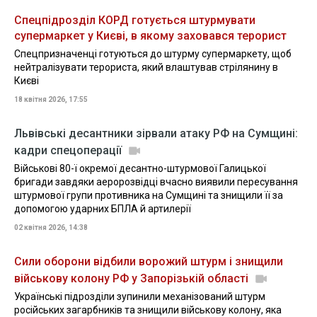
Спецпідрозділ КОРД готується штурмувати
супермаркет у Києві, в якому заховався терорист
Спецпризначенці готуються до штурму супермаркету, щоб
нейтралізувати терориста, який влаштував стрілянину в
Києві
18 квітня 2026, 17:55
Львівські десантники зірвали атаку РФ на Сумщині:
кадри спецоперації
Військові 80-ї окремої десантно-штурмової Галицької
бригади завдяки аеророзвідці вчасно виявили пересування
штурмової групи противника на Сумщині та знищили її за
допомогою ударних БПЛА й артилерії
02 квітня 2026, 14:38
Сили оборони відбили ворожий штурм і знищили
військову колону РФ у Запорізькій області
Українські підрозділи зупинили механізований штурм
російських загарбників та знищили військову колону, яка