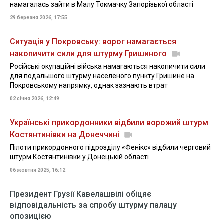
намагалась зайти в Малу Токмачку Запорізької області
29 березня 2026, 17:55
Ситуація у Покровську: ворог намагається
накопичити сили для штурму Гришиного
Російські окупаційні війська намагаються накопичити сили
для подальшого штурму населеного пункту Гришине на
Покровському напрямку, однак зазнають втрат
02 січня 2026, 12:49
Українські прикордонники відбили ворожий штурм
Костянтинівки на Донеччині
Пілоти прикордонного підрозділу «Фенікс» відбили черговий
штурм Костянтинівки у Донецькій області
06 жовтня 2025, 16:12
Президент Грузії Кавелашвілі обіцяє
відповідальність за спробу штурму палацу
опозицією