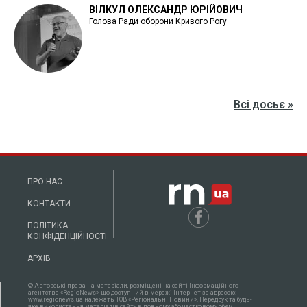
ВІЛКУЛ ОЛЕКСАНДР ЮРІЙОВИЧ
Голова Ради оборони Кривого Рогу
Всі досьє »
ПРО НАС
КОНТАКТИ
ПОЛІТИКА
КОНФІДЕНЦІЙНОСТІ
АРХІВ
© Авторські права на матеріали, розміщені на сайті Інформаційного
агентства «RegioNews», що доступний в мережі Інтернет за адресою:
www.regionews.ua належать ТОВ «Регіональні Новини». Передрук та будь-
яке використання матеріалів сайту в повному або частковому об'ємі