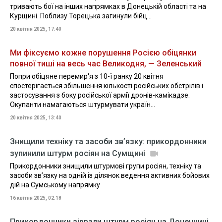
тривають бої на інших напрямках в Донецькій області та на
Курщині. Поблизу Торецька загинули бійц...
20 квітня 2025, 17:40
Ми фіксуємо кожне порушення Росією обіцянки
повної тиші на весь час Великодня, — Зеленський
Попри обіцяне перемир'я з 10-ї ранку 20 квітня
спостерігається збільшення кількості російських обстрілів і
застосування з боку російської армії дронів-камікадзе.
Окупанти намагаються штурмувати україн...
20 квітня 2025, 13:40
Знищили техніку та засоби зв’язку: прикордонники
зупинили штурм росіян на Сумщині
Прикордонники знищили штурмові групи росіян, техніку та
засоби зв’язку на одній із ділянок ведення активних бойових
дій на Сумському напрямку
16 квітня 2025, 02:18
Прикордонники зірвали штурм росіян на Донеччині,