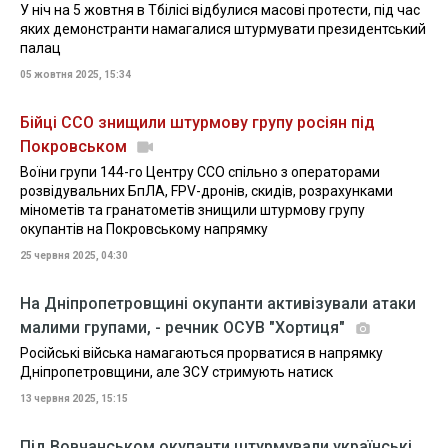
У ніч на 5 жовтня в Тбілісі відбулися масові протести, під час
яких демонстранти намагалися штурмувати президентський
палац
05 жовтня 2025, 15:34
Бійці ССО знищили штурмову групу росіян під
Покровськом
Воїни групи 144-го Центру ССО спільно з операторами
розвідувальних БпЛА, FPV-дронів, скидів, розрахунками
мінометів та гранатометів знищили штурмову групу
окупантів на Покровському напрямку
25 червня 2025, 04:30
На Дніпропетровщині окупанти активізували атаки
малими групами, - речник ОСУВ "Хортиця"
Російські війська намагаються прорватися в напрямку
Дніпропетровщини, але ЗСУ стримують натиск
13 червня 2025, 15:15
Під Вовчанськом окупанти штурмували українські