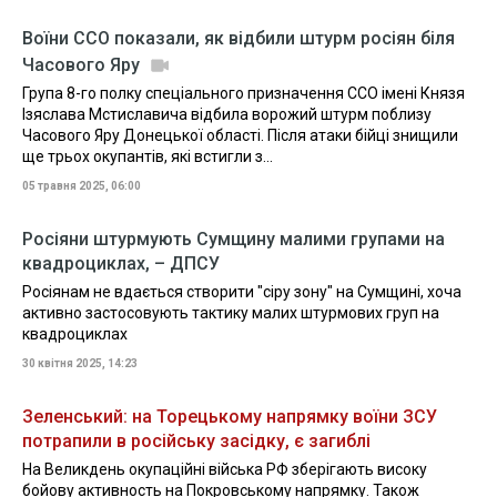
Воїни ССО показали, як відбили штурм росіян біля
Часового Яру
Група 8-го полку спеціального призначення ССО імені Князя
Ізяслава Мстиславича відбила ворожий штурм поблизу
Часового Яру Донецької області. Після атаки бійці знищили
ще трьох окупантів, які встигли з...
05 травня 2025, 06:00
Росіяни штурмують Сумщину малими групами на
квадроциклах, – ДПСУ
Росіянам не вдається створити "сіру зону" на Сумщині, хоча
активно застосовують тактику малих штурмових груп на
квадроциклах
30 квітня 2025, 14:23
Зеленський: на Торецькому напрямку воїни ЗСУ
потрапили в російську засідку, є загиблі
На Великдень окупаційні війська РФ зберігають високу
бойову активность на Покровському напрямку. Також