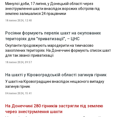
Минулої доби, 17 липня, у Донецькій області через
знеструмлення шахти внаслідок ворожих обстрілів під
землею залишалися 24 працівники
18 липня 2024, 12:40
Росіяни формують перелік шахт на окупованих
територіях для "приватизації”, – ЦНС
Окупанти продовжують мародерити на тимчасово
захоплених територіях. На Донеччині формують список шахт
для так званої приватизації
18 липня 2024, 09:57
На шахті у Кіровоградській області загинув гірник
У шахті на Кіровоградщині внаслідок нещасного випадку
загинув гірник
04 липня 2024, 15:41
На Донеччині 280 гірників застрягли під землею
через знеструмлення шахти