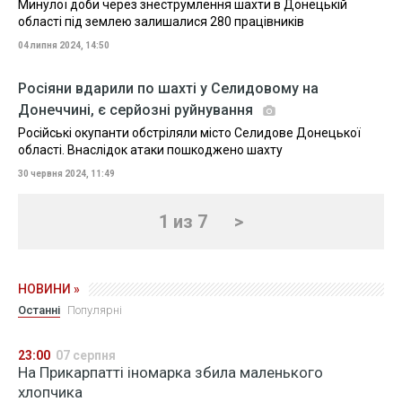
Минулої доби через знеструмлення шахти в Донецькій
області під землею залишалися 280 працівників
04 липня 2024, 14:50
Росіяни вдарили по шахті у Селидовому на
Донеччині, є серйозні руйнування
Російські окупанти обстріляли місто Селидове Донецької
області. Внаслідок атаки пошкоджено шахту
30 червня 2024, 11:49
1 из 7
>
НОВИНИ »
Останні
Популярні
23:00
07 серпня
На Прикарпатті іномарка збила маленького
хлопчика