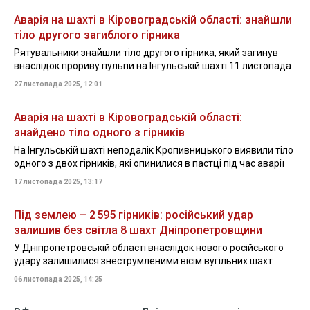
Аварія на шахті в Кіровоградській області: знайшли
тіло другого загиблого гірника
Рятувальники знайшли тіло другого гірника, який загинув
внаслідок прориву пульпи на Інгульській шахті 11 листопада
27 листопада 2025, 12:01
Аварія на шахті в Кіровоградській області:
знайдено тіло одного з гірників
На Інгульській шахті неподалік Кропивницького виявили тіло
одного з двох гірників, які опинилися в пастці під час аварії
17 листопада 2025, 13:17
Під землею – 2 595 гірників: російський удар
залишив без світла 8 шахт Дніпропетровщини
У Дніпропетровській області внаслідок нового російського
удару залишилися знеструмленими вісім вугільних шахт
06 листопада 2025, 14:25