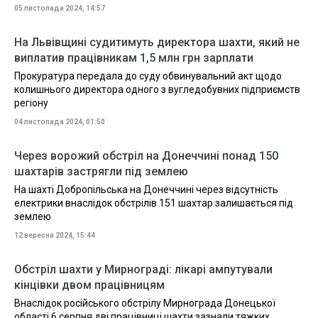
05 листопада 2024, 14:57
На Львівщині судитимуть директора шахти, який не
виплатив працівникам 1,5 млн грн зарплати
Прокуратура передала до суду обвинувальний акт щодо
колишнього директора одного з вугледобувних підприємств
регіону
04 листопада 2024, 01:50
Через ворожий обстріл на Донеччині понад 150
шахтарів застрягли під землею
На шахті Добропільська на Донеччині через відсутність
електрики внаслідок обстрілів 151 шахтар залишається під
землею
12 вересня 2024, 15:44
Обстріл шахти у Мирнограді: лікарі ампутували
кінцівки двом працівницям
Внаслідок російського обстрілу Мирнограда Донецької
області 6 серпня дві працівниці шахти зазнали тяжких