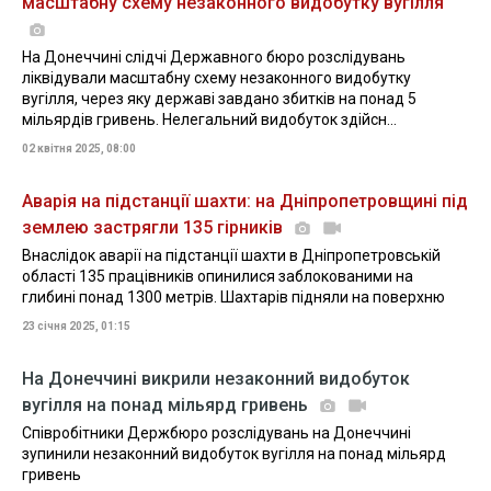
масштабну схему незаконного видобутку вугілля
На Донеччині слідчі Державного бюро розслідувань
ліквідували масштабну схему незаконного видобутку
вугілля, через яку державі завдано збитків на понад 5
мільярдів гривень. Нелегальний видобуток здійсн...
02 квітня 2025, 08:00
Аварія на підстанції шахти: на Дніпропетровщині під
землею застрягли 135 гірників
Внаслідок аварії на підстанції шахти в Дніпропетровській
області 135 працівників опинилися заблокованими на
глибині понад 1300 метрів. Шахтарів підняли на поверхню
23 січня 2025, 01:15
На Донеччині викрили незаконний видобуток
вугілля на понад мільярд гривень
Співробітники Держбюро розслідувань на Донеччині
зупинили незаконний видобуток вугілля на понад мільярд
гривень