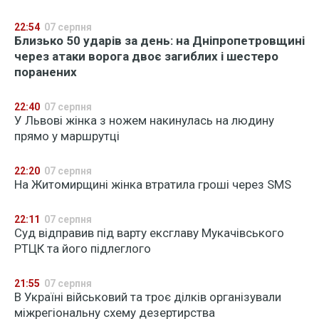
22:54
07 серпня
Близько 50 ударів за день: на Дніпропетровщині
через атаки ворога двоє загиблих і шестеро
поранених
22:40
07 серпня
У Львові жінка з ножем накинулась на людину
прямо у маршрутці
22:20
07 серпня
На Житомирщині жінка втратила гроші через SMS
22:11
07 серпня
Суд відправив під варту ексглаву Мукачівського
РТЦК та його підлеглого
21:55
07 серпня
В Україні військовий та троє ділків організували
міжрегіональну схему дезертирства