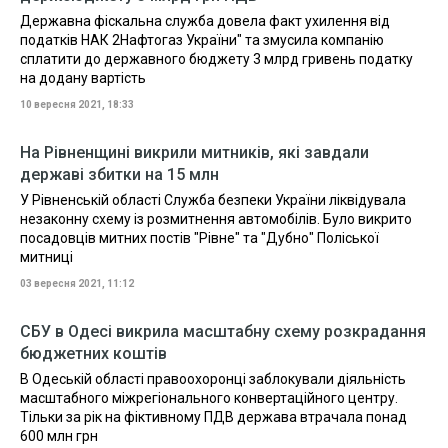
Державна фіскальна служба довела факт ухилення від
податків НАК 2Нафтогаз України" та змусила компанію
сплатити до державного бюджету 3 млрд гривень податку
на додану вартість
10 вересня 2021, 18:33
На Рівненщині викрили митників, які завдали
державі збитки на 15 млн
У Рівненській області Служба безпеки України ліквідувала
незаконну схему із розмитнення автомобілів. Було викрито
посадовців митних постів "Рівне" та "Дубно" Поліської
митниці
03 вересня 2021, 11:12
СБУ в Одесі викрила масштабну схему розкрадання
бюджетних коштів
В Одеській області правоохоронці заблокували діяльність
масштабного міжрегіонального конвертаційного центру.
Тільки за рік на фіктивному ПДВ держава втрачала понад
600 млн грн