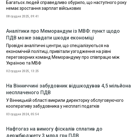
Багатьох людей справедливо обурило, що наступного року
немає зростання зарплат військових
08 грудня 2025, 09:41
Аналітики про Меморандум із МВФ: пункт щодо
ПДВ може завдати шкоди економіці
Провідні аналітичні центри, що спеціалізуються на
економічній політиці, привітали узгодження на рівні
переговорних команд Меморандуму про співпрацю між
Україною та МВФ
02 грудня 2025, 13:25
На Вінниччині забудовник відшкодував 4,5 мільйона
несплаченого ПДВ
У Вінницькій області викрили директорку обслуговуючого
кооперативу забудовника у несплаті податків
03 грудня 2024, 05:54
Нафтогаз на вимогу фіскалів сплатив до
держбюджету 3 млрд грн ПДВ