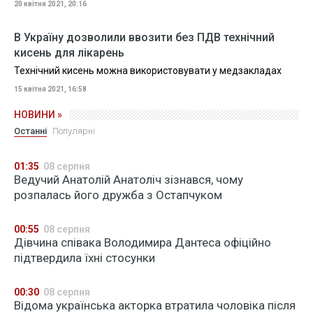
20 квітня 2021, 20:16
В Україну дозволили ввозити без ПДВ технічний
кисень для лікарень
Технічний кисень можна використовувати у медзакладах
15 квітня 2021, 16:58
НОВИНИ »
Останні
Популярні
01:35
08 серпня
Ведучий Анатолій Анатоліч зізнався, чому
розпалась його дружба з Остапчуком
00:55
08 серпня
Дівчина співака Володимира Дантеса офіційно
підтвердила їхні стосунки
00:30
08 серпня
Відома українська акторка втратила чоловіка після