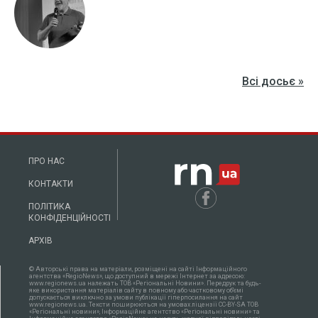
Всі досьє »
ПРО НАС
КОНТАКТИ
ПОЛІТИКА
КОНФІДЕНЦІЙНОСТІ
АРХІВ
© Авторські права на матеріали, розміщені на сайті Інформаційного
агентства «RegioNews», що доступний в мережі Інтернет за адресою:
www.regionews.ua належать ТОВ «Регіональні Новини». Передрук та будь-
яке використання матеріалів сайту в повному або частковому об'ємі
допускається виключно за умови публікації гіперпосилання на сайт
www.regionews.ua. Тексти поширюються нa умовах ліцензії CC-BY-SA ТОВ
«Регіональні новини», Інформаційне агентство «Регіональні новини» та