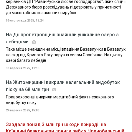
керівників ДП "Рава-Руське лісове господарство", яких слідчі
Державного бюро розслідувань підозрюють у причетності
до масштабних незаконних вирубок
06 листопада 2025, 12:24
На Дніпропетровщині знайшли унікальне озеро з
лебедями
Таке місце знайшли на місці впадіння Базавлучки в Базавлук
на схід від Кривого Рогу поруч із селом Словʼянка. На цьому
озері багато лебедів
30 вересня 2025, 11:15
На Житомирщині викрили нелегальний видобуток
піску на 68 млн грн
Правоохоронці викрили масштабний факт незаконного
видобутку піску
24 вересня 2025, 15:03
Завдали понад 3 млн грн шкоди природі: на
Київщині браконьєри ловили рибу у Чорнобильській