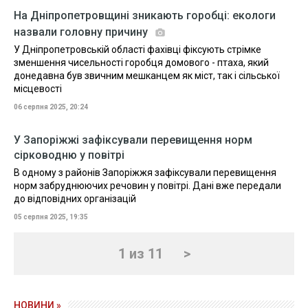
На Дніпропетровщині зникають горобці: екологи
назвали головну причину
У Дніпропетровській області фахівці фіксують стрімке
зменшення чисельності горобця домового - птаха, який
донедавна був звичним мешканцем як міст, так і сільської
місцевості
06 серпня 2025, 20:24
У Запоріжжі зафіксували перевищення норм
сірководню у повітрі
В одному з районів Запоріжжя зафіксували перевищення
норм забруднюючих речовин у повітрі. Дані вже передали
до відповідних організацій
05 серпня 2025, 19:35
1 из 11
>
НОВИНИ »