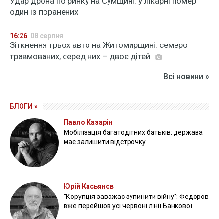
Удар дрона по ринку на Сумщині: у лікарні помер
один із поранених
16:26
08 серпня
Зіткнення трьох авто на Житомирщині: семеро
травмованих, серед них – двоє дітей
Всі новини »
БЛОГИ »
Павло Казарін
Мобілізація багатодітних батьків: держава
має залишити відстрочку
Юрій Касьянов
"Корупція заважає зупинити війну": Федоров
вже перейшов усі червоні лінії Банкової