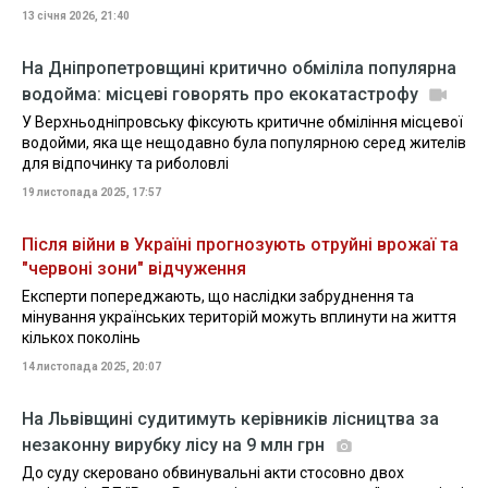
13 січня 2026, 21:40
На Дніпропетровщині критично обміліла популярна
водойма: місцеві говорять про екокатастрофу
У Верхньодніпровську фіксують критичне обміління місцевої
водойми, яка ще нещодавно була популярною серед жителів
для відпочинку та риболовлі
19 листопада 2025, 17:57
Після війни в Україні прогнозують отруйні врожаї та
"червоні зони" відчуження
Експерти попереджають, що наслідки забруднення та
мінування українських територій можуть вплинути на життя
кількох поколінь
14 листопада 2025, 20:07
На Львівщині судитимуть керівників лісництва за
незаконну вирубку лісу на 9 млн грн
До суду скеровано обвинувальні акти стосовно двох