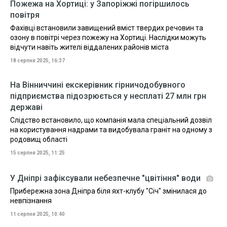
Пожежа на Хортиці: у Запоріжжі погіршилось
повітря
Фахівці встановили завищений вміст твердих речовин та
озону в повітрі через пожежу на Хортиці. Наслідки можуть
відчути навіть жителі віддалених районів міста
18 серпня 2025, 16:37
На Вінниччині екскерівник гірничодобувного
підприємства підозрюється у несплаті 27 млн грн
державі
Слідство встановило, що компанія мала спеціальний дозвіл
на користування надрами та видобувала граніт на одному з
родовищ області
15 серпня 2025, 11:25
У Дніпрі зафіксували небезпечне "цвітіння" води
Прибережна зона Дніпра біля яхт-клубу "Січ" змінилася до
невпізнання
11 серпня 2025, 10:40