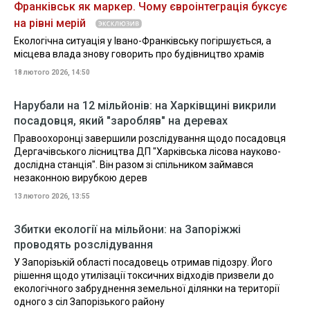
Франківськ як маркер. Чому євроінтеграція буксує
на рівні мерій
Екологічна ситуація у Івано-Франківську погіршується, а
місцева влада знову говорить про будівництво храмів
18 лютого 2026, 14:50
Нарубали на 12 мільйонів: на Харківщині викрили
посадовця, який "заробляв" на деревах
Правоохоронці завершили розслідування щодо посадовця
Дергачівського лісництва ДП "Харківська лісова науково-
дослідна станція". Він разом зі спільником займався
незаконною вирубкою дерев
13 лютого 2026, 13:55
Збитки екології на мільйони: на Запоріжжі
проводять розслідування
У Запорізькій області посадовець отримав підозру. Його
рішення щодо утилізації токсичних відходів призвели до
екологічного забруднення земельної ділянки на території
одного з сіл Запорізького району