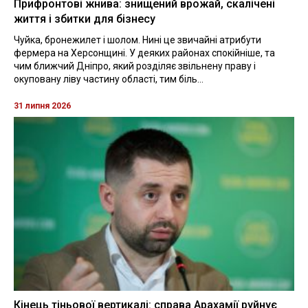
Прифронтові жнива: знищений врожай, скалічені
життя і збитки для бізнесу
Чуйка, бронежилет і шолом. Нині це звичайні атрибути
фермера на Херсонщині. У деяких районах спокійніше, та
чим ближчий Дніпро, який розділяє звільнену праву і
окуповану ліву частину області, тим біль...
31 липня 2026
Кінець тіньової вертикалі: справа Арахамії руйнує