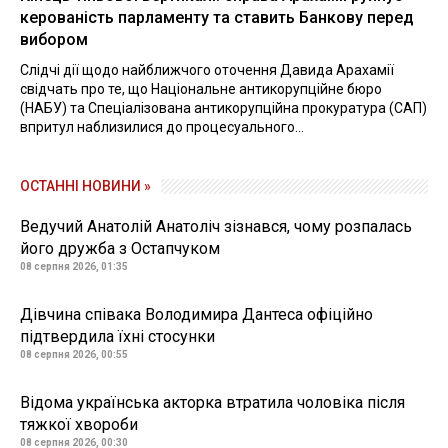
керованість парламенту та ставить Банкову перед
вибором
Слідчі дії щодо найближчого оточення Давида Арахамії
свідчать про те, що Національне антикорупційне бюро
(НАБУ) та Спеціалізована антикорупційна прокуратура (САП)
впритул наблизилися до процесуального...
ОСТАННІ НОВИНИ »
Ведучий Анатолій Анатоліч зізнався, чому розпалась
його дружба з Остапчуком
08 серпня 2026, 01:35
Дівчина співака Володимира Дантеса офіційно
підтвердила їхні стосунки
08 серпня 2026, 00:55
Відома українська акторка втратила чоловіка після
тяжкої хвороби
08 серпня 2026, 00:30