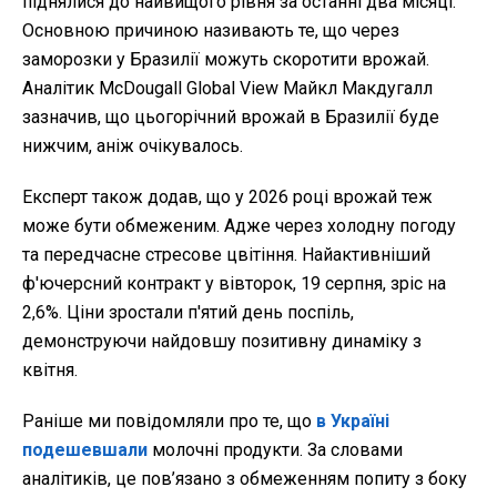
піднялися до найвищого рівня за останні два місяці.
Основною причиною називають те, що через
заморозки у Бразилії можуть скоротити врожай.
Аналітик McDougall Global View Майкл Макдугалл
зазначив, що цьогорічний врожай в Бразилії буде
нижчим, аніж очікувалось.
Експерт також додав, що у 2026 році врожай теж
може бути обмеженим. Адже через холодну погоду
та передчасне стресове цвітіння. Найактивніший
ф'ючерсний контракт у вівторок, 19 серпня, зріс на
2,6%. Ціни зростали п'ятий день поспіль,
демонструючи найдовшу позитивну динаміку з
квітня.
Раніше ми повідомляли про те, що
в Україні
подешевшали
молочні продукти. За словами
аналітиків, це пов’язано з обмеженням попиту з боку