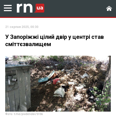
21 серпня 2025, 00:30
У Запоріжжі цілий двір у центрі став
сміттєзвалищем
Фото: t.me/pivdendei/5156