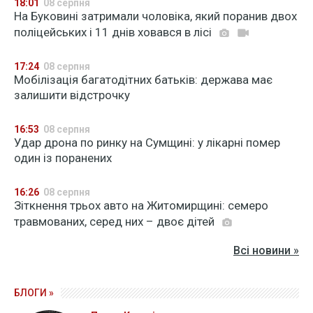
18:01
08 серпня
На Буковині затримали чоловіка, який поранив двох
поліцейських і 11 днів ховався в лісі
17:24
08 серпня
Мобілізація багатодітних батьків: держава має
залишити відстрочку
16:53
08 серпня
Удар дрона по ринку на Сумщині: у лікарні помер
один із поранених
16:26
08 серпня
Зіткнення трьох авто на Житомирщині: семеро
травмованих, серед них – двоє дітей
Всі новини »
БЛОГИ »