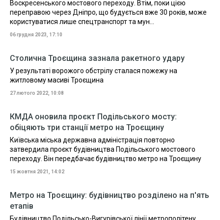
Воскресенського мостового переходу. Втім, поки цією
переправою через Дніпро, що будується вже 30 років, може
користуватися лише спецтранспорт та мун...
06 грудня 2023, 17:10
Столична Троєщина зазнала ракетного удару
У результаті ворожого обстрілу сталася пожежу на
житловому масиві Троєщина
27 лютого 2022, 10:08
КМДА оновила проєкт Подільського мосту:
обіцяють три станції метро на Троєщину
Київська міська державна адміністрація повторно
затвердила проєкт будівництва Подільського мостового
переходу. Він передбачає будівництво метро на Троєщину
15 жовтня 2021, 14:02
Метро на Троєщину: будівництво розділено на п'ять
етапів
Будівництво Подільсько-Вигурівської лінії метрополітену