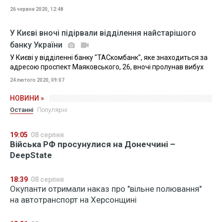
26 червня 2020, 12:48
У Києві вночі підірвали відділення найстарішого
банку України
У Києві у відділенні банку "ТАСкомбанк", яке знаходиться за
адресою проспект Маяковського, 26, вночі пролунав вибух
24 лютого 2020, 09:07
НОВИНИ »
Останні
Популярні
19:05
08 серпня
Війська РФ просунулися на Донеччині –
DeepState
18:39
08 серпня
Окупанти отримали наказ про "вільне полювання"
на автотранспорт на Херсонщині