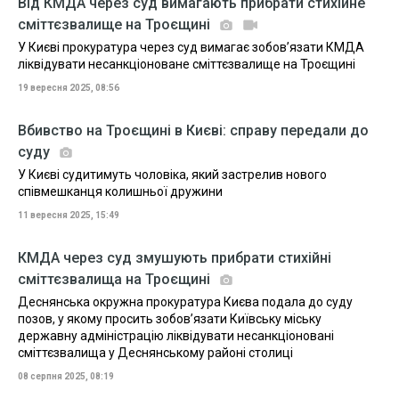
Від КМДА через суд вимагають прибрати стихійне
сміттєзвалище на Троєщині
У Києві прокуратура через суд вимагає зобов’язати КМДА
ліквідувати несанкціоноване сміттєзвалище на Троєщині
19 вересня 2025, 08:56
Вбивство на Троєщині в Києві: справу передали до
суду
У Києві судитимуть чоловіка, який застрелив нового
співмешканця колишньої дружини
11 вересня 2025, 15:49
КМДА через суд змушують прибрати стихійні
сміттєзвалища на Троєщині
Деснянська окружна прокуратура Києва подала до суду
позов, у якому просить зобов’язати Київську міську
державну адміністрацію ліквідувати несанкціоновані
сміттєзвалища у Деснянському районі столиці
08 серпня 2025, 08:19