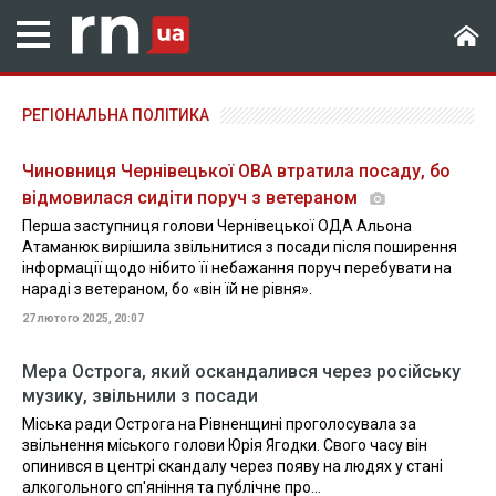
РЕГІОНАЛЬНА ПОЛІТИКА
Чиновниця Чернівецької ОВА втратила посаду, бо
відмовилася сидіти поруч з ветераном
Перша заступниця голови Чернівецької ОДА Альона
Атаманюк вирішила звільнитися з посади після поширення
інформації щодо нібито її небажання поруч перебувати на
нараді з ветераном, бо «він їй не рівня».
27 лютого 2025, 20:07
Мера Острога, який оскандалився через російську
музику, звільнили з посади
Міська ради Острога на Рівненщині проголосувала за
звільнення міського голови Юрія Ягодки. Свого часу він
опинився в центрі скандалу через появу на людях у стані
алкогольного сп'яніння та публічне про...