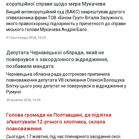
корупційної справи щодо мера Мукачева
Вищий антикорупційний суд (ВАКС) заарештував другого
співвласника фірми ТОВ «Біном-Груп» Віталія Залужного,
якого правоохоронці підозрюють у причетності до справи
міського голови Мукачева Андрія Бало...
07 листопада 2024, 16:03
Депутата Чернівецької облради, який не
повернувся з закордонного відрядження,
позбавили мандата
Чернівецька обласна рада достроково припинила
повноваження депутата VIII скликання Олексія Волощука.
Влітку цього року депутат не повернувся із відрядження у
Румунії
29 жовтня 2024, 16:09
Голова громади на Полтавщині, де підлітки
зґвалтували 12-річного хлопчика, склала
повноваження
Сьогодні, 17 жовтня, під час пленарного засідання сесії