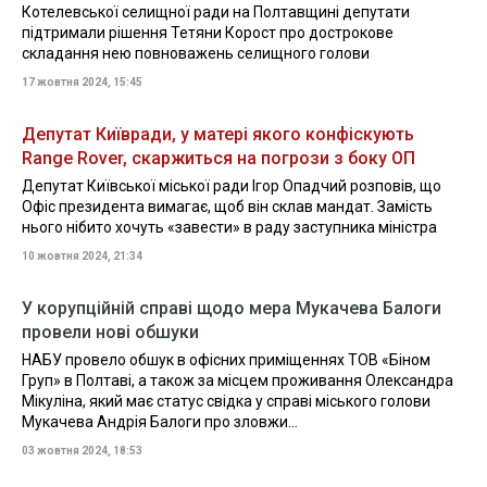
Котелевської селищної ради на Полтавщині депутати
підтримали рішення Тетяни Корост про дострокове
складання нею повноважень селищного голови
17 жовтня 2024, 15:45
Депутат Київради, у матері якого конфіскують
Range Rover, скаржиться на погрози з боку ОП
Депутат Київської міської ради Ігор Опадчий розповів, що
Офіс президента вимагає, щоб він склав мандат. Замість
нього нібито хочуть «завести» в раду заступника міністра
10 жовтня 2024, 21:34
У корупційній справі щодо мера Мукачева Балоги
провели нові обшуки
НАБУ провело обшук в офісних приміщеннях ТОВ «Біном
Груп» в Полтаві, а також за місцем проживання Олександра
Мікуліна, який має статус свідка у справі міського голови
Мукачева Андрія Балоги про зловжи...
03 жовтня 2024, 18:53