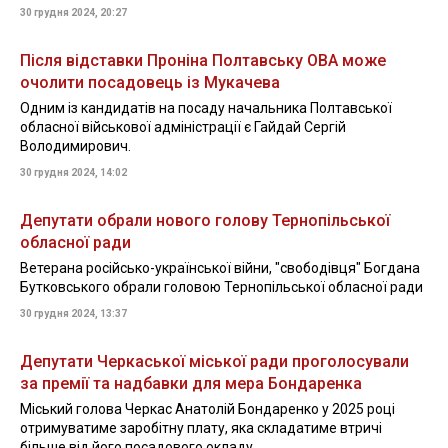
30 грудня 2024, 20:27
Після відставки Проніна Полтавську ОВА може
очолити посадовець із Мукачева
Одним із кандидатів на посаду начальника Полтавської
обласної військової адміністрації є Гайдай Сергій
Володимирович.
30 грудня 2024, 14:02
Депутати обрали нового голову Тернопільської
обласної ради
Ветерана російсько-української війни, "свободівця" Богдана
Бутковського обрали головою Тернопільської обласної ради
30 грудня 2024, 13:37
Депутати Черкаської міської ради проголосували
за премії та надбавки для мера Бондаренка
Міський голова Черкас Анатолій Бондаренко у 2025 році
отримуватиме заробітну плату, яка складатиме втричі
більше від його посадового окладу