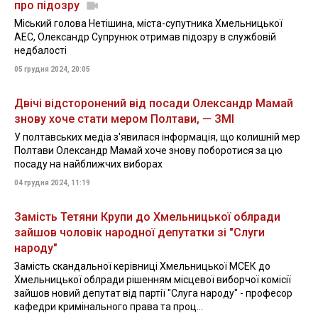
про підозру
Міський голова Нетішина, міста-супутника Хмельницької
АЕС, Олександр Супрунюк отримав підозру в службовій
недбалості
05 грудня 2024, 20:05
Двічі відсторонений від посади Олександр Мамай
знову хоче стати мером Полтави, — ЗМІ
У полтавських медіа з'явилася інформація, що колишній мер
Полтави Олександр Мамай хоче знову поборотися за цю
посаду на найближчих виборах
04 грудня 2024, 11:19
Замість Тетяни Крупи до Хмельницької облради
зайшов чоловік народної депутатки зі "Слуги
народу"
Замість скандальної керівниці Хмельницької МСЕК до
Хмельницької облради рішенням місцевої виборчої комісії
зайшов новий депутат від партії "Слуга народу" - професор
кафедри кримінального права та проц...