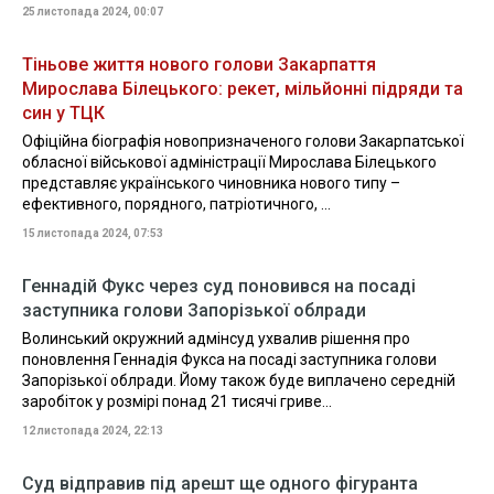
25 листопада 2024, 00:07
Тіньове життя нового голови Закарпаття
Мирослава Білецького: рекет, мільйонні підряди та
син у ТЦК
Офіційна біографія новопризначеного голови Закарпатської
обласної військової адміністрації Мирослава Білецького
представляє українського чиновника нового типу –
ефективного, порядного, патріотичного, ...
15 листопада 2024, 07:53
Геннадій Фукс через суд поновився на посаді
заступника голови Запорізької облради
Волинський окружний адмінсуд ухвалив рішення про
поновлення Геннадія Фукса на посаді заступника голови
Запорізької облради. Йому також буде виплачено середній
заробіток у розмірі понад 21 тисячі гриве...
12 листопада 2024, 22:13
Суд відправив під арешт ще одного фігуранта