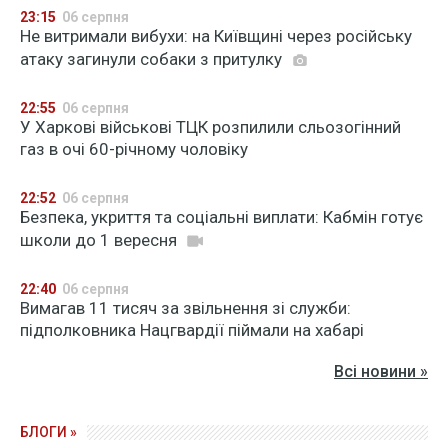
23:15
06 серпня
Не витримали вибухи: на Київщині через російську
атаку загинули собаки з притулку
22:55
06 серпня
У Харкові військові ТЦК розпилили сльозогінний
газ в очі 60-річному чоловіку
22:52
06 серпня
Безпека, укриття та соціальні виплати: Кабмін готує
школи до 1 вересня
22:40
06 серпня
Вимагав 11 тисяч за звільнення зі служби:
підполковника Нацгвардії піймали на хабарі
Всі новини »
БЛОГИ »