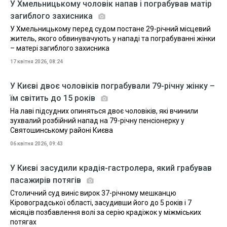
У Хмельницькому чоловік напав і пограбував матір
загиблого захисника
У Хмельницькому перед судом постане 29-річний місцевий
житель, якого обвинувачують у нападі та пограбуванні жінки
– матері загиблого захисника
17 квітня 2026, 08:24
У Києві двоє чоловіків пограбували 79-річну жінку –
їм світить до 15 років
На лаві підсудних опиняться двоє чоловіків, які вчинили
зухвалий розбійний напад на 79-річну пенсіонерку у
Святошинському районі Києва
06 квітня 2026, 09:43
У Києві засудили крадія-гастролера, який грабував
пасажирів потягів
Столичний суд виніс вирок 37-річному мешканцю
Кіровоградської області, засудивши його до 5 років і 7
місяців позбавлення волі за серію крадіжок у міжміських
потягах