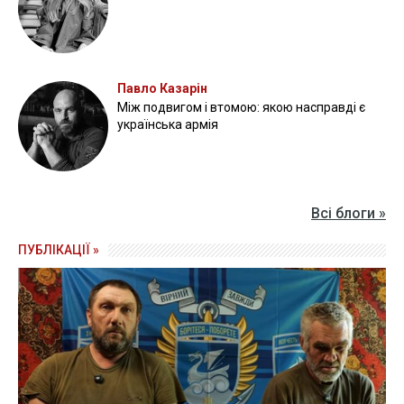
Павло Казарін
Між подвигом і втомою: якою насправді є
українська армія
Всі блоги »
ПУБЛІКАЦІЇ »