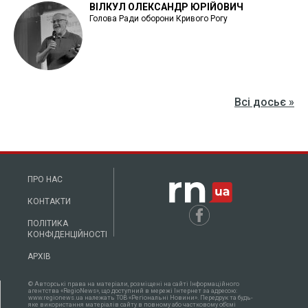
ВІЛКУЛ ОЛЕКСАНДР ЮРІЙОВИЧ
Голова Ради оборони Кривого Рогу
Всі досьє »
ПРО НАС
КОНТАКТИ
ПОЛІТИКА
КОНФІДЕНЦІЙНОСТІ
АРХІВ
© Авторські права на матеріали, розміщені на сайті Інформаційного
агентства «RegioNews», що доступний в мережі Інтернет за адресою:
www.regionews.ua належать ТОВ «Регіональні Новини». Передрук та будь-
яке використання матеріалів сайту в повному або частковому об'ємі