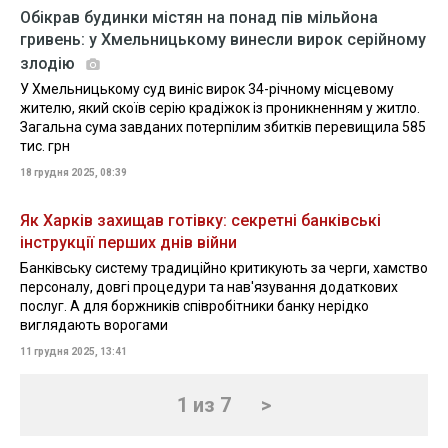
Обікрав будинки містян на понад пів мільйона
гривень: у Хмельницькому винесли вирок серійному
злодію
У Хмельницькому суд виніс вирок 34-річному місцевому
жителю, який скоїв серію крадіжок із проникненням у житло.
Загальна сума завданих потерпілим збитків перевищила 585
тис. грн
18 грудня 2025, 08:39
Як Харків захищав готівку: секретні банківські
інструкції перших днів війни
Банківську систему традиційно критикують за черги, хамство
персоналу, довгі процедури та нав'язування додаткових
послуг. А для боржників співробітники банку нерідко
виглядають ворогами
11 грудня 2025, 13:41
1 из 7
>