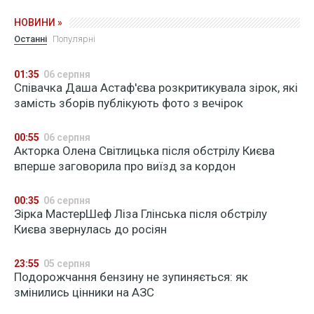
НОВИНИ »
Останні
Популярні
01:35
06 серпня
Співачка Даша Астаф'єва розкритикувала зірок, які
замість зборів публікують фото з вечірок
00:55
06 серпня
Акторка Олена Світлицька після обстрілу Києва
вперше заговорила про виїзд за кордон
00:35
06 серпня
Зірка МастерШеф Ліза Глінська після обстрілу
Києва звернулась до росіян
23:55
05 серпня
Подорожчання бензину не зупиняється: як
змінились цінники на АЗС