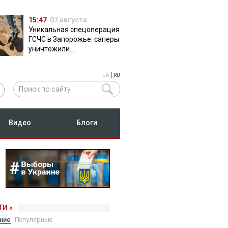
15:47
07 августа
Уникальная спецоперация
ГСЧС в Запорожье: саперы
уничтожили
полуторатонную
российскую авиабомбу
|
UA
RU
ФАБ-500
Видео
Блоги
И »
ние
Популярные