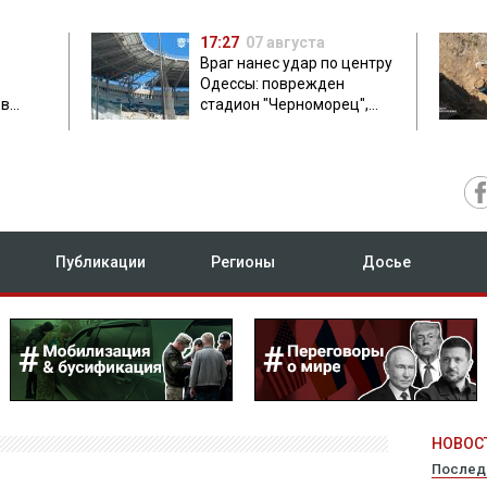
17:27
07 августа
Враг нанес удар по центру
Одессы: поврежден
ов
стадион "Черноморец",
 в чем
есть пострадавшая
Публикации
Регионы
Досье
НОВОСТ
Послед