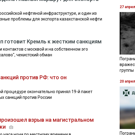
27 апре
российской нефтяной инфраструктуре, и один из
зные проблемы для экспорта казахстанской нефти
амп готовит Кремль к жестким санкциям
 контактов с москвой и на собственном эго
халово", чекистский обман
Погран
вражес
группы
санкций против РФ: что он
20 апре
й процедуре окончательно принял 19-й пакет
ых санкций против России
произошел взрыв на магистральном
ики
Пограни
ло часа ночи по местному времени в