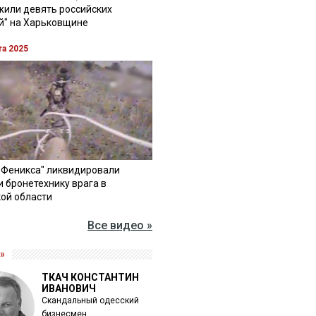
жили девять российских
й" на Харьковщине
та 2025
"Феникса" ликвидировали
и бронетехнику врага в
ой области
Все видео »
»
ТКАЧ КОНСТАНТИН
ИВАНОВИЧ
Скандальный одесский
бизнесмен