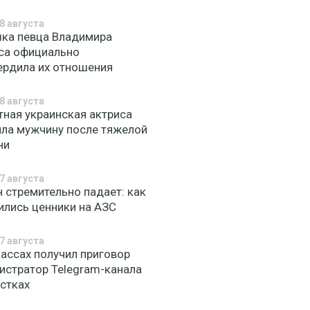
8 августа
ка певца Владимира
са официально
ердила их отношения
8 августа
тная украинская актриса
яла мужчину после тяжелой
ни
7 августа
н стремительно падает: как
ились ценники на АЗС
7 августа
кассах получил приговор
истратор Telegram-канала
естках