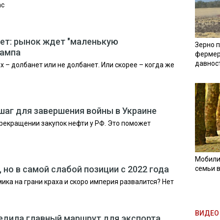
ас
ет: рынок ждет "маленькую
Зерно п
рампа
фермер
давнос
х – долбанет или не долбанет. Или скорее – когда же
шаг для завершения войны в Украине
рекращении закупок нефти у РФ. Это поможет
Мобили
, но в самой слабой позиции с 2022 года
семьи 
мика на грани краха и скоро империя развалится? Нет
ВИДЕО 
редила главный маршрут для экспорта