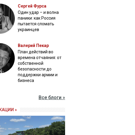
Сергей Фурса
Один удар – и волна
паники: как Россия
пытается сломать
украинцев
Валерий Пекар
План действий во
времена отчаяния: от
собственной
безопасности до
поддержки армии и
бизнеса
Все блоги »
КАЦИИ »