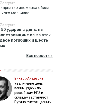
7 августа
икарпатье иномарка сбила
ького мальчика
7 августа
 50 ударов в день: на
опетровщине из-за атак
 двое погибших и шесть
ных
Все новости »
»
Виктор Андрусив
Увеличение цены
войны: удары по
российским НПЗ и
складам заставляют
Путина считать деньги