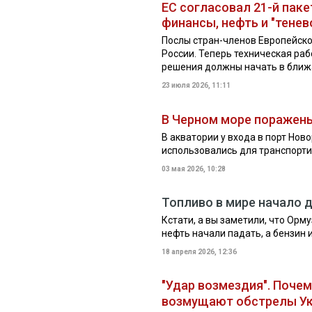
ЕС согласовал 21-й паке
финансы, нефть и "тенев
Послы стран-членов Европейско
России. Теперь техническая ра
решения должны начать в бли
23 июля 2026, 11:11
В Черном море поражены
В акватории у входа в порт Нов
использовались для транспорти
03 мая 2026, 10:28
Топливо в мире начало д
Кстати, а вы заметили, что Орм
нефть начали падать, а бензин 
18 апреля 2026, 12:36
"Удар возмездия". Почем
возмущают обстрелы У