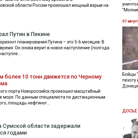
уничто
овской области России произошел мощный взрыв на
"Молни
07 авгус
рал Путин в Пекине
оризонт планирования Путина – это 5-6 месяцев. В
 время. Он снова верит в новое наступление (полгода
аступле...
Бойцы 
 более 10 тонн движется по Черному
пехоту 
ыма
Донецк
ского порта Новороссийск произошел масштабный
е море. По данным специалиста по дистанционным
го, площадь нефтяног...
ДОСЬЕ 
 в Сумской области задержали
ся годами