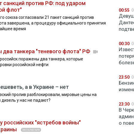
т санкций против РФ: под ударом
ой флот"
00:55
0
Девуш
го союза согласовали 21 пакет санкций против
Данте
бота завершена, а процедуру официального принятия
подтв
жайшее время
00:30
0
Извес
 два танкера "теневого флота" РФ
потер
ороссийск поражены два танкера, которые
болез
ровки российской нефти
23:50
0
Бензи
ешеветь, а в Украине – нет
измен
узский пролив разблокировали, мировые цены на
и дизель у нас не падают?
23:30
0
В Чер
админ
у российских "ястребов войны"
о пов
краины