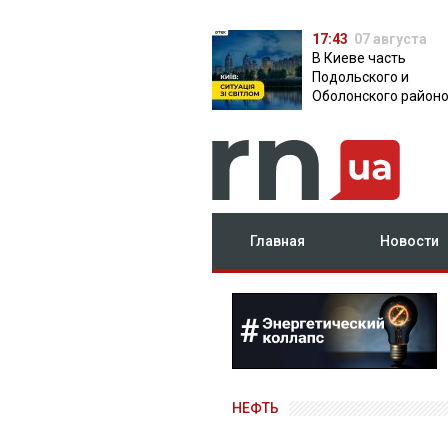
17:43
07 августа
В Киеве часть
Подольского и
Оболонского район
осталась без света:
причина
Главная
Новости
НЕФТЬ