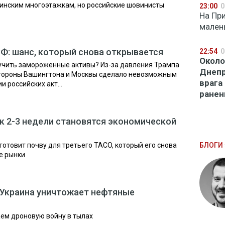
аинским многоэтажкам, но российские шовинисты
23:00
0
На Пр
мален
Ф: шанс, который снова открывается
22:54
0
Около
учить замороженные активы? Из-за давления Трампа
Днепр
 стороны Вашингтона и Москвы сделало невозможным
врага
 российских акт...
ране
ак 2-3 недели становятся экономической
готовит почву для третьего TACO, который его снова
БЛОГИ 
е рынки
 Украина уничтожает нефтяные
ем дроновую войну в тылах