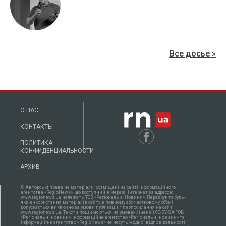
Все досье »
О НАС
КОНТАКТЫ
ПОЛИТИКА
КОНФИДЕНЦИАЛЬНОСТИ
АРХИВ
© Авторські права на матеріали, розміщені на сайті Інформаційного
агентства «RegioNews», що доступний в мережі Інтернет за адресою:
www.regionews.ua належать ТОВ «Регіональні Новини». Передрук та будь-
яке використання матеріалів сайту в повному або частковому об'ємі
допускається виключно за умови публікації гіперпосилання на сайт
www.regionews.ua. Тексти поширюються нa умовах ліцензії CC-BY-SA ТОВ
«Регіональні новини», Інформаційне агентство «Регіональні новини» та
Інформаційне агентство «RegioNews» не несуть жодної відповідальності