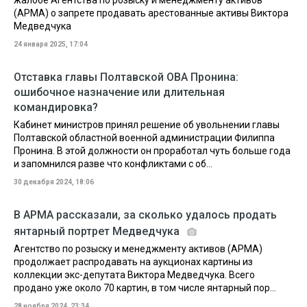
жалобе Агентства по розыску и менеджменту активов
(АРМА) о запрете продавать арестованные активы Виктора
Медведчука
24 января 2025, 17:04
Отставка главы Полтавской ОВА Пронина:
ошибочное назначение или длительная
командировка?
Кабинет министров принял решение об увольнении главы
Полтавской областной военной администрации Филиппа
Пронина. В этой должности он проработал чуть больше года
и запомнился разве что конфликтами с об...
30 декабря 2024, 18:06
В АРМА рассказали, за сколько удалось продать
янтарный портрет Медведчука
Агентство по розыску и менеджменту активов (АРМА)
продолжает распродавать на аукционах картины из
коллекции экс-депутата Виктора Медведчука. Всего
продано уже около 70 картин, в том числе янтарный пор...
28 ноября 2024, 23:34