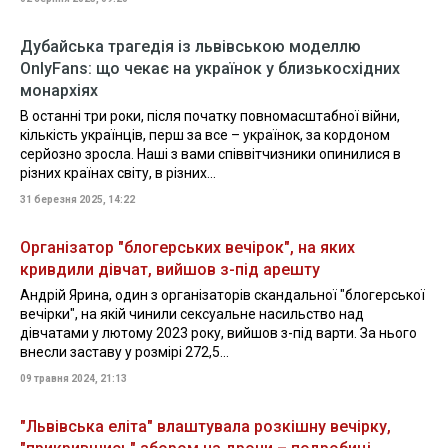
Дубайська трагедія із львівською моделлю
OnlyFans: що чекає на українок у близькосхідних
монархіях
В останні три роки, після початку повномасштабної війни,
кількість українців, перш за все – українок, за кордоном
серйозно зросла. Наші з вами співвітчизники опинилися в
різних країнах світу, в різних...
31 березня 2025, 14:22
Організатор "блогерських вечірок", на яких
кривдили дівчат, вийшов з-під арешту
Андрій Ярина, один з організаторів скандальної "блогерської
вечірки", на якій чинили сексуальне насильство над
дівчатами у лютому 2023 року, вийшов з-під варти. За нього
внесли заставу у розмірі 272,5...
09 травня 2024, 21:13
"Львівська еліта" влаштувала розкішну вечірку,