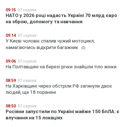
09:15
07 серпня
НАТО у 2026 році надасть Україні 70 млрд євро
на зброю, допомогу та навчання
09:14
07 серпня
У Києві чоловік спалив чужий мотоцикл,
намагаючись відкрити багажник
09:06
07 серпня
На Полтавщині на березі річки знайшли тіло жінки
08:59
07 серпня
На Харківщині через обстріли РФ загинули двоє
людей, ще 18 поранені
08:50
07 серпня
Росіяни запустили по Україні майже 150 БпЛА: є
влучання на 15 локаціях