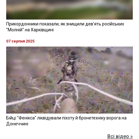
Прикордонники показали, як знищили девʼять російських
"Молній" на Харківщині
07 серпня 2025
Бійці "Фенікса" ліквідували піхоту й бронетехніку ворога на
Донеччині
Всі відео »