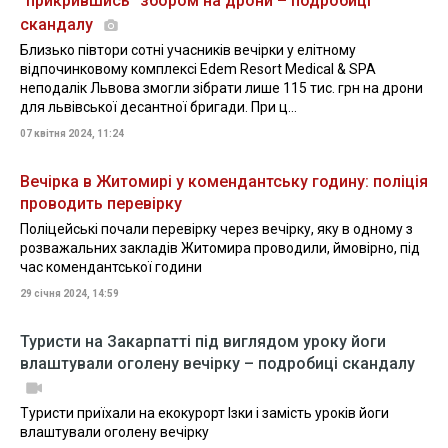
"прикрившись" збором на дрони – подробиці
скандалу
Близько півтори сотні учасників вечірки у елітному
відпочинковому комплексі Edem Resort Medical & SPA
неподалік Львова змогли зібрати лише 115 тис. грн на дрони
для львівської десантної бригади. При ц...
07 квітня 2024, 11:24
Вечірка в Житомирі у комендантську годину: поліція
проводить перевірку
Поліцейські почали перевірку через вечірку, яку в одному з
розважальних закладів Житомира проводили, ймовірно, під
час комендантської години
29 січня 2024, 14:59
Туристи на Закарпатті під виглядом уроку йоги
влаштували оголену вечірку – подробиці скандалу
Туристи приїхали на екокурорт Ізки і замість уроків йоги
влаштували оголену вечірку