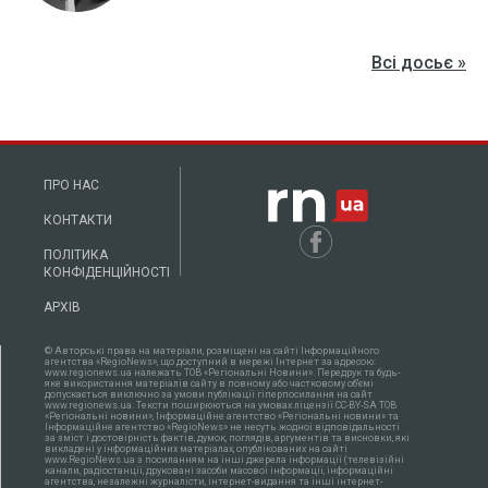
Всі досьє »
ПРО НАС
КОНТАКТИ
ПОЛІТИКА
КОНФІДЕНЦІЙНОСТІ
АРХІВ
© Авторські права на матеріали, розміщені на сайті Інформаційного
агентства «RegioNews», що доступний в мережі Інтернет за адресою:
www.regionews.ua належать ТОВ «Регіональні Новини». Передрук та будь-
яке використання матеріалів сайту в повному або частковому об'ємі
допускається виключно за умови публікації гіперпосилання на сайт
www.regionews.ua. Тексти поширюються нa умовах ліцензії CC-BY-SA ТОВ
«Регіональні новини», Інформаційне агентство «Регіональні новини» та
Інформаційне агентство «RegioNews» не несуть жодної відповідальності
за зміст і достовірність фактів, думок, поглядів, аргументів та висновки, які
викладені у інформаційних матеріалах, опублікованих на сайті
www.RegioNews.ua з посиланням на інші джерела інформації (телевізійні
канали, радіостанції, друковані засоби масової інформації, інформаційні
агентства, незалежні журналісти, інтернет-видання та інші інтернет-