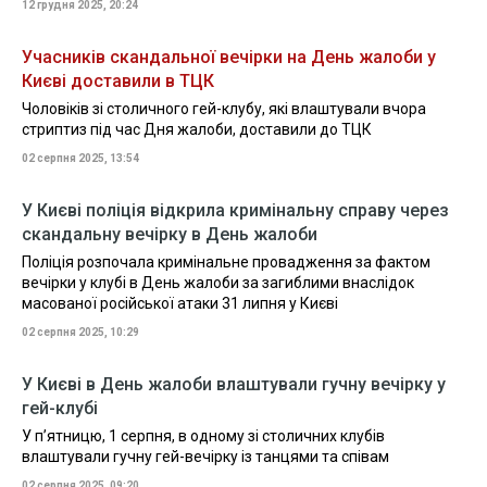
12 грудня 2025, 20:24
Учасників скандальної вечірки на День жалоби у
Києві доставили в ТЦК
Чоловіків зі столичного гей-клубу, які влаштували вчора
стриптиз під час Дня жалоби, доставили до ТЦК
02 серпня 2025, 13:54
У Києві поліція відкрила кримінальну справу через
скандальну вечірку в День жалоби
Поліція розпочала кримінальне провадження за фактом
вечірки у клубі в День жалоби за загиблими внаслідок
масованої російської атаки 31 липня у Києві
02 серпня 2025, 10:29
У Києві в День жалоби влаштували гучну вечірку у
гей-клубі
У п’ятницю, 1 серпня, в одному зі столичних клубів
влаштували гучну гей-вечірку із танцями та співам
02 серпня 2025, 09:20