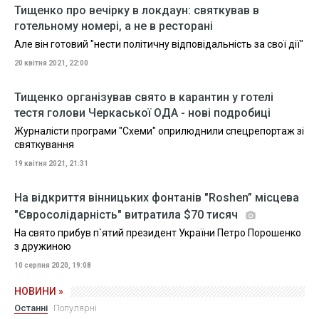
Тищенко про вечірку в локдаун: святкував в
готельному номері, а не в ресторані
Але він готовий "нести політичну відповідальність за свої дії"
20 квітня 2021, 22:00
Тищенко організував свято в карантин у готелі
тестя голови Черкаської ОДА - нові подробиці
Журналісти програми "Схеми" оприлюднили спецрепортаж зі
святкування
19 квітня 2021, 21:31
На відкриття вінницьких фонтанів "Roshen” місцева
"Євросолідарність" витратила $70 тисяч
На свято прибув п`ятий президент України Петро Порошенко
з дружиною
10 серпня 2020, 19:08
НОВИНИ »
Останні
Популярні