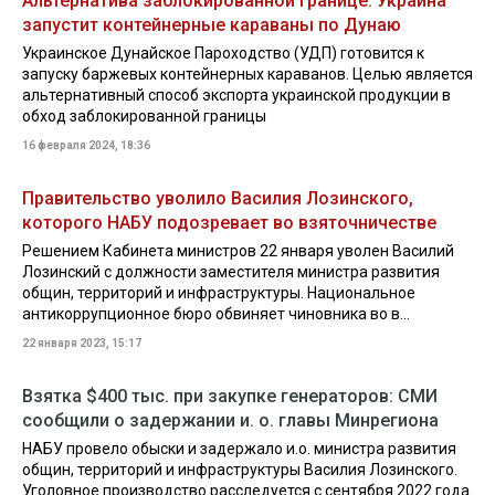
Альтернатива заблокированной границе: Украина
запустит контейнерные караваны по Дунаю
Украинское Дунайское Пароходство (УДП) готовится к
запуску баржевых контейнерных караванов. Целью является
альтернативный способ экспорта украинской продукции в
обход заблокированной границы
16 февраля 2024, 18:36
Правительство уволило Василия Лозинского,
которого НАБУ подозревает во взяточничестве
Решением Кабинета министров 22 января уволен Василий
Лозинский с должности заместителя министра развития
общин, территорий и инфраструктуры. Национальное
антикоррупционное бюро обвиняет чиновника во в...
22 января 2023, 15:17
Взятка $400 тыс. при закупке генераторов: СМИ
сообщили о задержании и. о. главы Минрегиона
НАБУ провело обыски и задержало и.о. министра развития
общин, территорий и инфраструктуры Василия Лозинского.
Уголовное производство расследуется с сентября 2022 года