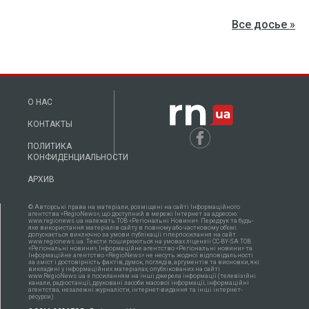
Все досье »
О НАС
КОНТАКТЫ
ПОЛИТИКА
КОНФИДЕНЦИАЛЬНОСТИ
АРХИВ
© Авторські права на матеріали, розміщені на сайті Інформаційного
агентства «RegioNews», що доступний в мережі Інтернет за адресою:
www.regionews.ua належать ТОВ «Регіональні Новини». Передрук та будь-
яке використання матеріалів сайту в повному або частковому об'ємі
допускається виключно за умови публікації гіперпосилання на сайт
www.regionews.ua. Тексти поширюються нa умовах ліцензії CC-BY-SA ТОВ
«Регіональні новини», Інформаційне агентство «Регіональні новини» та
Інформаційне агентство «RegioNews» не несуть жодної відповідальності
за зміст і достовірність фактів, думок, поглядів, аргументів та висновки, які
викладені у інформаційних матеріалах, опублікованих на сайті
www.RegioNews.ua з посиланням на інші джерела інформації (телевізійні
канали, радіостанції, друковані засоби масової інформації, інформаційні
агентства, незалежні журналісти, інтернет-видання та інші інтернет-
ресурси).