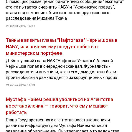
С помощью размещения однотипных сообщений "эксперта"
кто-то пытается очернить НАБУ и "Украинскую правду",
ставя под сомнение объективность коррупционного
расследования Михаила Ткача
23 июня 2024, 14:37
Тайные визиты главы "Нафтогаза" Чернышова в
НАБУ, или почему ему следует забыть о
министерском портфеле
Действующий глава НАК "Нафтогаз Украины" Алексей
Чернышов попал в очередной скандал. Журналисты-
расследователи выяснили, что в его доме должны были
пройти обыски в рамках одного из коррупционных произ...
21 июня 2024, 18:33
Мустафа Найем решил уволиться из Агентства
восстановления — говорит, что ему мешают
работать
Глава Государственного агентства восстановления и
развития инфраструктуры Мустафа Найем написал
заявление об увольнении. Он утверждает, что ведомству