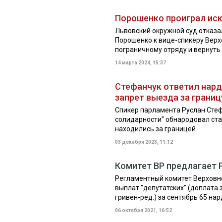
Порошенко проиграл иск
Львовский окружной суд отказа
Порошенко к вице-спикеру Вер
пограничному отряду и вернуть 
14 марта 2024, 15:37
Стефанчук ответил нард
запрет выезда за границ
Спикер парламента Руслан Стеф
солидарности" обнародовал стат
находились за границей
03 декабря 2023, 11:12
Комитет ВР предлагает 
Регламентный комитет Верховно
выплат "депутатских" (доплата
гривен-ред.) за сентябрь 65 нар
06 октября 2021, 16:52