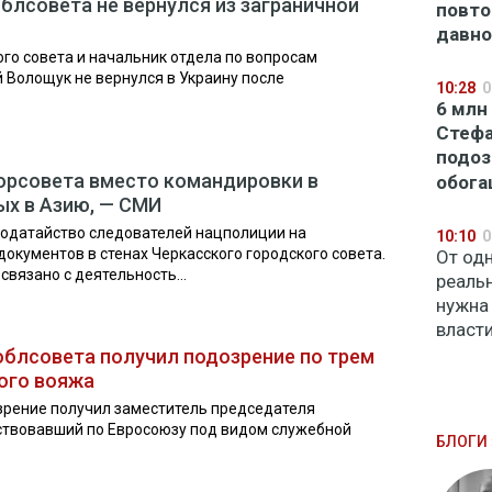
блсовета не вернулся из заграничной
повто
давно
го совета и начальник отдела по вопросам
Волощук не вернулся в Украину после
10:28
0
6 млн
Стефа
подоз
орсовета вместо командировки в
обог
ых в Азию, — СМИ
ходатайство следователей нацполиции на
10:10
0
окументов в стенах Черкасского городского совета.
От од
связано с деятельность...
реаль
нужна
власт
блсовета получил подозрение по трем
ного вояжа
зрение получил заместитель председателя
ствовавший по Евросоюзу под видом служебной
БЛОГИ 