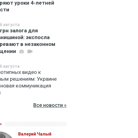
ряют уроки 4-летней
сти
6 августа
 грн залога для
нишиной: экспосла
ревают в незаконном
ащении
6 августа
нотипных видео к
ным решениям: Украине
 новая коммуникация
и
Все новости »
»
Валерий Чалый