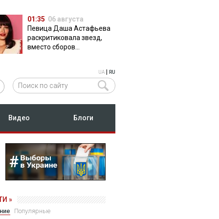
01:35
06 августа
Певица Даша Астафьева
раскритиковала звезд,
вместо сборов
публикующих фото с
вечеринок
|
UA
RU
Видео
Блоги
И »
ние
Популярные