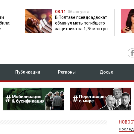
08:11
06 августа
ти
В Полтаве псевдоадвокат
били:
обманул мать погибшего
е
защитника на 1,75 млн грн
Публикации
Регионы
Досье
НОВОСТ
Послед