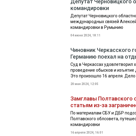
Депутат Черновицкого о
командировки
Депутат Черновицкого областно
международных связей Алексей 
командировки в Румынию
04 июня 2024, 18:11
Чиновник Черкасского г
Германию поехал на отд
Суд в Черкассах удовлетворил 
проведение обысков и изъятие д
Это произошло 16 апреля. Дело 
20 мая 2024, 12:05
Замглавы Полтавского о
статьям из-за загранич
По материалам СБУ и ДБР подо
Полтавского облсовета, путеше
командировки
16 апреля 2024, 16:01