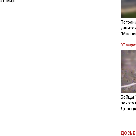
а в мире
Пограни
уничто
"Молни
07 авгус
Бойцы 
пехоту 
Донецк
ДОСЬЕ 