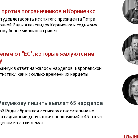
 против пограничников и Корниенко
л удовлетворить иск пятого президента Петра
ховной Рады Александру Корниенко и седьмому
ему более миллиона гривен...
епам от "ЕС", которые жалуются на
у
анчук в ответ на жалобы нардепов "Европейской
истику, как и сколько времени их нардепы
Разумкову лишить выплат 65 нардепов
й Рады обратился к спикеру относительно не
 за вздымание депутатских полномочий в 45 тысяч
депам из-за системат...
ПУБЛИ