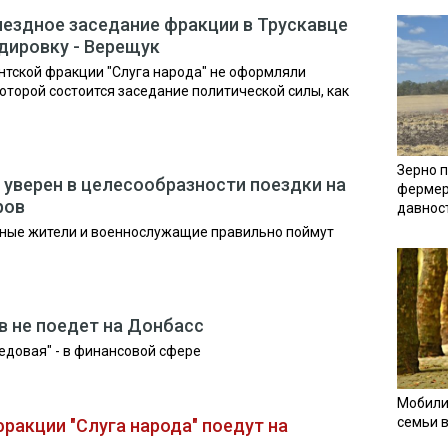
ыездное заседание фракции в Трускавце
дировку - Верещук
нтской фракции "Слуга народа" не оформляли
которой состоится заседание политической силы, как
Зерно п
е уверен в целесообразности поездки на
фермер
ров
давнос
стные жители и военнослужащие правильно поймут
в не поедет на Донбасс
редовая" - в финансовой сфере
Мобили
семьи 
ракции "Слуга народа" поедут на