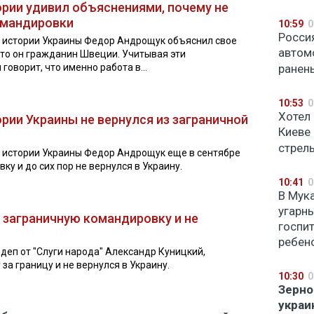
рии удивил объяснениями, почему не
командировки
10:59
0
Росси
 истории Украины Федор Андрощук объяснил свое
автом
что он гражданин Швеции. Учитывая эти
говорит, что именно работа в...
ране
10:53
0
Хотел 
рии Украины не вернулся из заграничной
Киеве 
стрел
 истории Украины Федор Андрощук еще в сентябре
ку и до сих пор не вернулся в Украину.
10:41
0
В Мук
угарн
в заграничную командировку и не
госпи
ребен
деп от "Слуги народа" Александр Куницкий,
за границу и не вернулся в Украину.
10:30
0
Зерно
украи