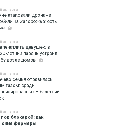
6 августа
яне атаковали дронами
обили на Запорожье: есть
ные
6 августа
впечатлить девушек: в
20-летний парень устроил
ьбу возле домов
6 августа
ачево семья отравилась
ым газом: среди
тализированных – 6-летний
ок
6 августа
 под блокадой: как
нские фермеры