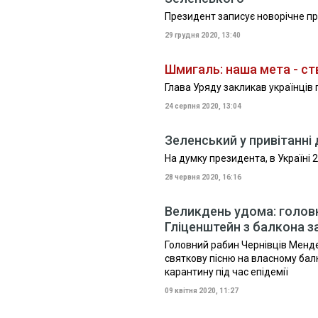
Президент записує новорічне пр
29 грудня 2020, 13:40
Шмигаль: наша мета - с
Глава Уряду закликав українців 
24 серпня 2020, 13:04
Зеленський у привітанні 
На думку президента, в Україні 25
28 червня 2020, 16:16
Великдень удома: голов
Гліценштейн з балкона з
Головний рабин Чернівців Менде
святкову пісню на власному ба
карантину під час епідемії
09 квітня 2020, 11:27