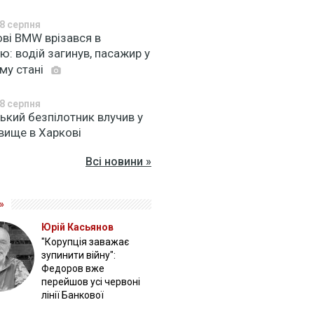
8 серпня
ові BMW врізався в
ю: водій загинув, пасажир у
му стані
8 серпня
ький безпілотник влучив у
вище в Харкові
Всі новини »
»
Юрій Касьянов
"Корупція заважає
зупинити війну":
Федоров вже
перейшов усі червоні
лінії Банкової