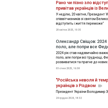
Рано чи пізно зло відст
привітав українців із Ве
У неділю, 20 квітня, Президент
співвітчизників зі святом Велико
відступить і життя переможе"
20 квітня 2025, 10:35
Олександр Свіщов: 2024 
поло, але попри все Фед
2024 рік став надзвичайно важк
поло, але попри всі труднощі, 
розвиватися та прагне до нових
03 січня 2025, 16:58
"Російська неволя й тем
українців з Різдвом
Президент України Володимир Зе
24 грудня 2024, 18:32