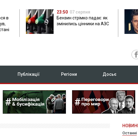
23:50
07 серпня
ся в
Бензин стрімко падає: як
ув,
змінились цінники на АЗС
стані
Публікації
Регіони
Досьє
НОВИН
Останні