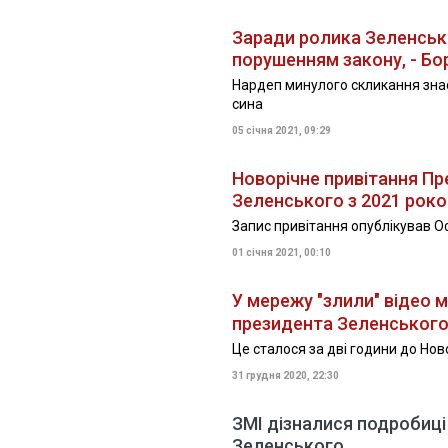
Заради ролика Зеленськ
порушенням закону, - Бо
Нардеп минулого скликання знає
сина
05 січня 2021, 09:29
Новорічне привітання П
Зеленського з 2021 рок
Запис привітання опублікував О
01 січня 2021, 00:10
У мережу "злили" відео 
президента Зеленськог
Це сталося за дві години до Нов
31 грудня 2020, 22:30
ЗМІ дізналися подробиці 
Зеленського