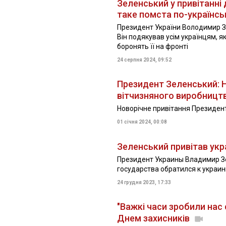
Зеленський у привітанні
таке помста по-українсь
Президент України Володимир Зе
Він подякував усім українцям, я
боронять її на фронті
24 серпня 2024, 09:52
Президент Зеленський: Н
вітчизняного виробницт
Новорічне привітання Президен
01 січня 2024, 00:08
Зеленський привітав укр
Президент Украины Владимир Зе
государства обратился к украи
24 грудня 2023, 17:33
"Важкі часи зробили нас
Днем захисників