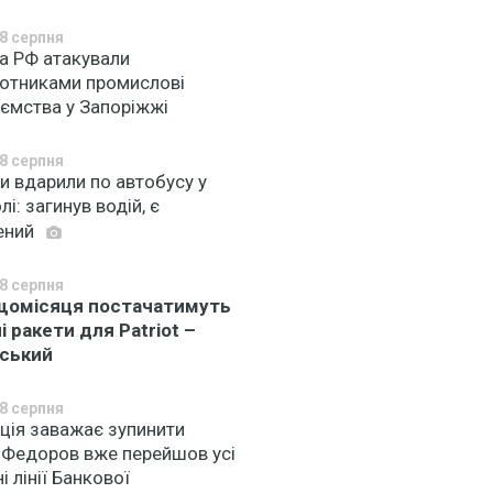
8 серпня
ка РФ атакували
лотниками промислові
иємства у Запоріжжі
8 серпня
и вдарили по автобусу у
лі: загинув водій, є
ений
8 серпня
омісяця постачатимуть
і ракети для Patriot –
ський
8 серпня
ція заважає зупинити
: Федоров вже перейшов усі
і лінії Банкової