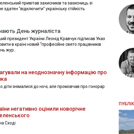
ленський привітав захисників та захисниць зі
не здатен "відключити" українську стійкість
начають День журналіста
рший президент України Леонід Кравчук підписав Указ
вити в країні новий “професійне свято працівників
нь жур...
еагували на неоднозначну інформацію про
ика
о діти знімалися до ночі, але промовчав про гонорар
ПУБЛІК
їни негативно оцінили новорічне
Зеленського
на Сході