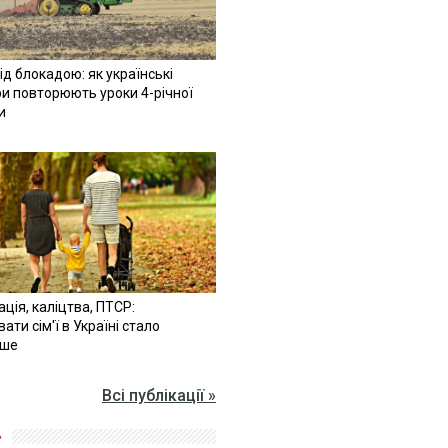
ід блокадою: як українські
и повторюють уроки 4-річної
и
ація, каліцтва, ПТСР:
ати сім'ї в Україні стало
іше
Всі публікації »
»