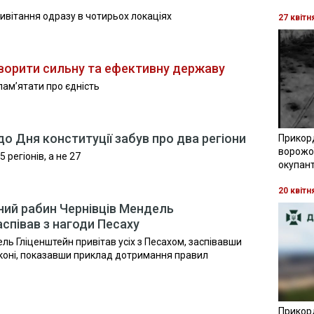
ивітання одразу в чотирьох локаціях
27 квітн
творити сильну та ефективну державу
пам’ятати про єдність
до Дня конституції забув про два регіони
Прикор
ворожої
 регіонів, а не 27
окупант
20 квітн
ний рабин Чернівців Мендель
аспівав з нагоди Песаху
ль Гліценштейн привітав усіх з Песахом, заспівавши
лконі, показавши приклад дотримання правил
Прикор