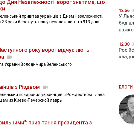
 до Дня Незалежності: ворог знатиме, що
ки
12:56
0
У Льв
ленський привітав українців з Днем Незалежності.
кі 33 роки бережуть нашу незалежність та 913 днів
будівл
важко
12:30
0
аступного року ворог відчує лють
Російс
ва
кладо
та України Володимира Зеленського
аїнців з Різдвом
БЛОГИ 
ленский поздравил украинцев с Рождеством. Глава
нцам из Киево-Печерской лавры
 сильними": привітання президента з