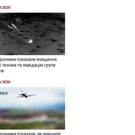
я 2026
донники показали знищення
 техніки та ліквідацію групи
ів
я 2026
донники показали, як знищили