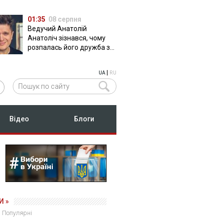
01:35
08 серпня
Ведучий Анатолій
Анатоліч зізнався, чому
розпалась його дружба з
Остапчуком
|
UA
RU
Відео
Блоги
И »
Популярні