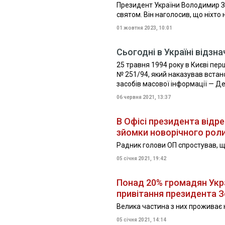
Президент України Володимир Зе
святом. Він наголосив, що ніхто 
01 жовтня 2023, 10:01
Сьогодні в Україні відз
25 травня 1994 року в Києві пе
№ 251/94, який наказував встано
засобів масової інформації — Де
06 червня 2021, 13:37
В Офісі президента відр
зйомки новорічного рол
Радник голови ОП спростував, щ
05 січня 2021, 19:42
Понад 20% громадян Укра
привітання президента 
Велика частина з них проживає 
05 січня 2021, 14:14