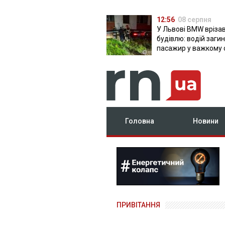
12:56
08 серпня
У Львові BMW врізав
будівлю: водій загин
пасажир у важкому 
Головна
Новини
ПРИВІТАННЯ