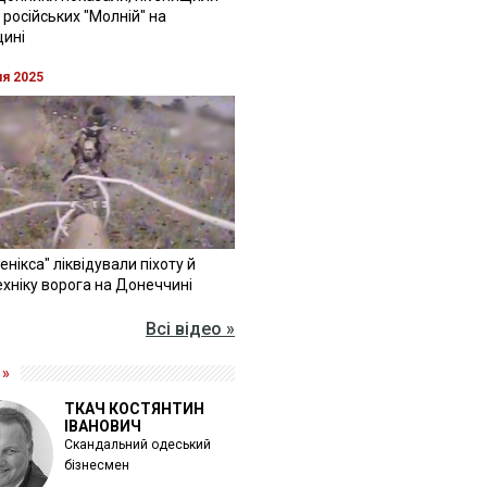
 російських "Молній" на
щині
ня 2025
Фенікса" ліквідували піхоту й
хніку ворога на Донеччині
Всі відео »
 »
ТКАЧ КОСТЯНТИН
ІВАНОВИЧ
Скандальний одеський
бізнесмен