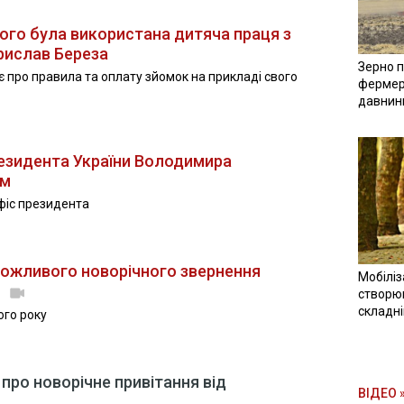
ого була використана дитяча праця з
рислав Береза
Зерно п
 про правила та оплату зйомок на прикладі свого
фермер
давнин
резидента України Володимира
ом
фіс президента
можливого новорічного звернення
Мобіліз
о
створюв
складн
ого року
про новорічне привітання від
ВІДЕО 