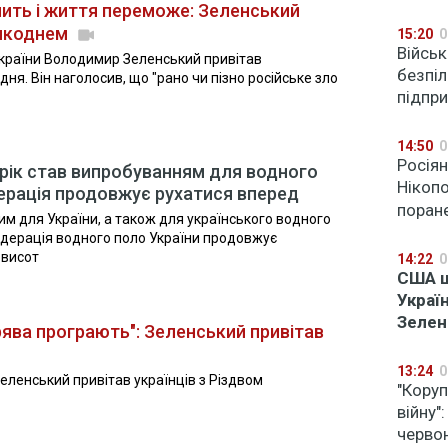
упить і життя переможе: Зеленський
ликоднем
15:20
0
Війсь
 України Володимир Зеленський привітав
безпі
дня. Він наголосив, що "рано чи пізно російське зло
підпр
14:50
0
Росіян
рік став випробуванням для водного
Нікопо
ерація продовжує рухатися вперед
поран
им для України, а також для українського водного
Федерація водного поло України продовжує
 висот
14:22
0
США щ
Україн
Зелен
рява програють": Зеленський привітав
13:24
0
ленський привітав українців з Різдвом
"Коруп
війну"
червон