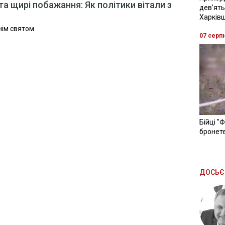
а щирі побажання: Як політики вітали з
девʼять
Харків
нім святом
07 серп
Бійці "
бронете
ДОСЬЄ