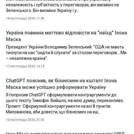
незалежність і суб'єктність у переговорах, він висміює не
Зеленського. Він висміює Україну і у...
18 листопада 2024, 11:45
Україна повинна миттєво відповісти на "наїзд" Ілона
Маска
Президент України Володимир Зеленський: “США не мають
тиснути на нас “сидіти й слухати” за столом переговорів… Ми
– незалежна країна”.
17 листопада 2024, 12:14
ChatGPT пояснив, як бізнесмен на кшталт Ілона
Маска може успішно реформувати Україну
Я попросив ChatGPT сформулювати контраргументи до
цього тексту Тимофія. Вийшло, на мою думку, переконливо.
Промпт: Сформулюй контраргументи на всі 8 пунктів
Милованова, аби довести, що бізнесмен на кш...
15 листопада 2024, 21:05