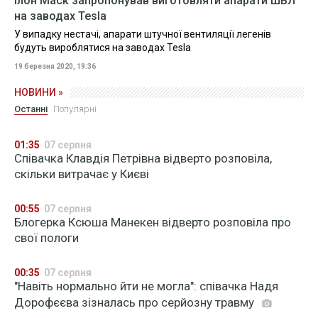
Ілон Маск запропонував виготовляти апарати ШВЛ
на заводах Tesla
У випадку нестачі, апарати штучної вентиляції легенів
будуть вироблятися на заводах Tesla
19 березня 2020, 19:36
НОВИНИ »
Останні
Популярні
01:35
07 серпня
Співачка Клавдія Петрівна відверто розповіла,
скільки витрачає у Києві
00:55
07 серпня
Блогерка Ксюша Манекен відверто розповіла про
свої пологи
00:35
07 серпня
"Навіть нормально йти не могла": співачка Надя
Дорофєєва зізналась про серйозну травму