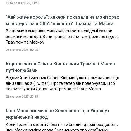
10 березня 2025, 01:50
"Хай живе король": хакери показали на моніторах
міністерства в США "ніжності" Трампа та Маска
В одному з американських міністерств невідомі хакери
зламали монітори. Вони транслювали там фейкове відео з
Трампом та Маском
25 лютого 2025, 02:05
Король жахів Стівен Кінг назвав Трампа і Маска
путінолюбами
Відомий письменник Стівен Кінг минулого року заявив, що
він залишає X (Twitter). Проте тепер він повернувся, щоб
покритикувати Дональда Трампа та Ілона Маска
21 лютого 2025, 20:15
Ілон Маск висміяв не Зеленського, а Україну і
український народ
Коли Трампів хвостик і без п'яти хвилин держпосадовець
Ілон Маск висміює слова Зеленського про українську