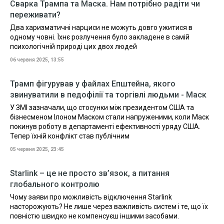
Сварка Трампа та Маска. Нам потрібно радіти чи
переживати?
Два харизматичні нарциси не можуть довго ужитися в
одному човні. Їхнє розлучення було закладене в самій
психологічній природі цих двох людей
06 червня 2025, 13:55
Трамп фігурував у файлах Епштейна, якого
звинуватили в педофілії та торгівлі людьми - Маск
У ЗМІ зазначали, що стосунки між президентом США та
бізнесменом Ілоном Маском стали напруженими, коли Маск
покинув роботу в департаменті ефективності уряду США.
Тепер їхній конфлікт став публічним
05 червня 2025, 23:45
Starlink – це не просто зв’язок, а питання
глобального контролю
Чому заяви про можливість відключення Starlink
насторожують? Не лише через важливість систем і те, що їх
повністю швидко не компенсуєш іншими засобами.