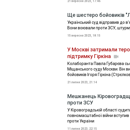
21 вересня 2023, 17:46
Ще шестеро бойовиків "Л
Український суд відправив до в'
Вони воювали проти ЗСУ, штурм
15 вересня 2023, 18:15
У Москві затримали теро
підтримку Гіркіна
Колаборанта Павла Губарєва сьо
Міщанського суду Москви. Він 
бойовиків Ігоря Гіркіна (Стрєлко
21 липня 2023, 21:14
Мешканець Кіровоградщи
проти ЗСУ
У Кіровоградській області судит
повномасштабної війни вступив 
проти України
11 липня 2023, 22:15