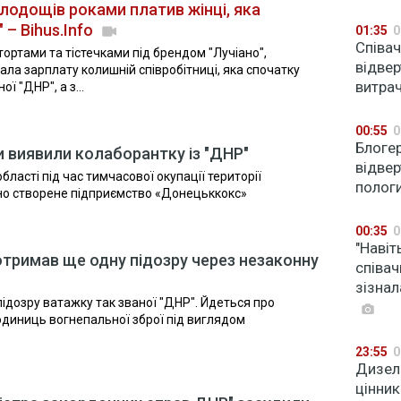
лодощів роками платив жінці, яка
– Bihus.Info
01:35
0
Співач
 тортами та тістечками під брендом "Лучіано",
відвер
ала зарплату колишній співробітниці, яка спочатку
витрач
 "ДНР", а з...
00:55
0
Блоге
 виявили колаборантку із "ДНР"
відвер
ласті під час тимчасової окупації території
полог
о створене підприємство «Донецьккокс»
00:35
0
"Навіт
тримав ще одну підозру через незаконну
співа
зізнал
ідозру ватажку так званої "ДНР". Йдеться про
одиниць вогнепальної зброї під виглядом
23:55
0
Дизель
цінник