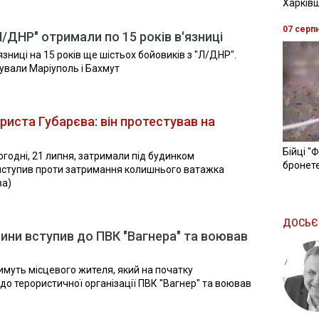
Харків
07 серп
/ДНР" отримали по 15 років в'язниці
язниці на 15 років ще шістьох бойовиків з "Л/ДНР".
ували Маріуполь і Бахмут
риста Губарєва: він протестував на
Бійці "
годні, 21 липня, затримали під будинком
бронете
виступив проти затримання колишнього ватажка
ва)
ДОСЬЄ
ни вступив до ПВК "Вагнера" та воював
имуть місцевого жителя, який на початку
до терористичної організації ПВК "Вагнер" та воював