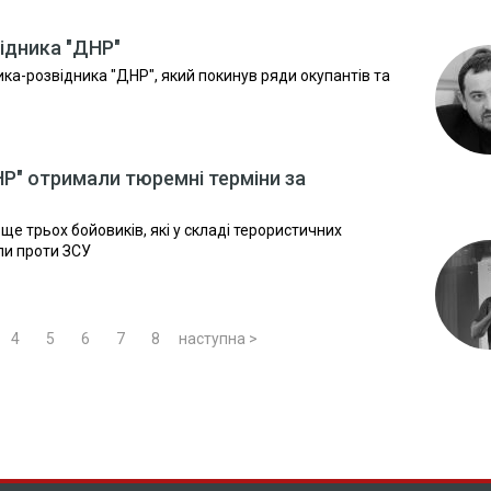
відника "ДНР"
ика-розвідника "ДНР", який покинув ряди окупантів та
Р" отримали тюремні терміни за
 ще трьох бойовиків, які у складі терористичних
ли проти ЗСУ
4
5
6
7
8
наступна >