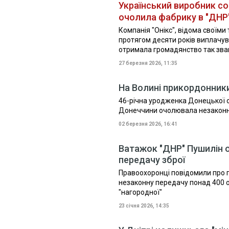
Український виробник со
очолила фабрику в "ДНР" 
Компанія "Онікс", відома своїми
протягом десяти років виплачув
отримала громадянство так званої
27 березня 2026, 11:35
На Волині прикордонники
46-річна уродженка Донецької об
Донеччини очолювала незаконн
02 березня 2026, 16:41
Ватажок "ДНР" Пушилін о
передачу зброї
Правоохоронці повідомили про п
незаконну передачу понад 400 
"нагородної"
23 січня 2026, 14:35