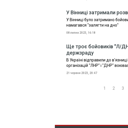
У Вінниці затримали роз
У Вінниці було затримано бойов
намагався "залягти на дно"
08 липня 2023, 16:18
Ще троє бойовиків "Л/ДН
держзраду
В Україні відправили до в'язниці
організацій "ЛНР" і "ДНР" воюва
21 червня 2023, 20:47
1
2
3