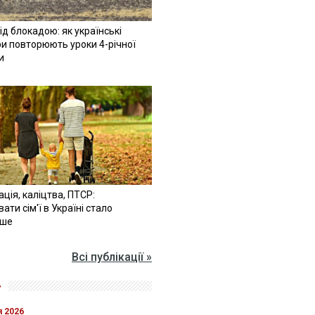
ід блокадою: як українські
и повторюють уроки 4-річної
и
ація, каліцтва, ПТСР:
ати сім'ї в Україні стало
іше
Всі публікації »
»
я 2026