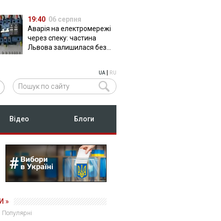
19:40
06 серпня
Аварія на електромережі
через спеку: частина
Львова залишилася без
світла
|
UA
RU
Відео
Блоги
И »
Популярні