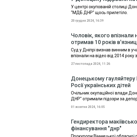
У центрі окупованій столиці Дон
"МДБ ДНР" щось прилетіло.
20 грудня 2024, 16:39
Чоловік, якого впізнали
отримав 10 років в'язниц
Суд у Дніпрі визнав винним в уча
впізнали на відео від 2014 року
27 листопада 2024, 11:26
Донецькому гауляйтеру П
Росії українських дітей
Очільник окупаційної влади Дон
ДНР" отримали підозри за депорт
01 жовтня 2024, 16:05
Гендиректора макіївсько
фінансування "днр"
Прокурори Вінницької обласної 