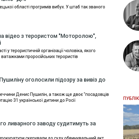
ецької області прогримів вибух. У штаб так званого
 на відео з терористом "Моторолою",
і
сті у терористичній організації чоловіка, якого
 з ватажками проросійських терористів
ушиліну оголосили підозру за вивіз до
еччини Денис Пушилін, а також ще двоє "посадовців
ПУБЛІК
ацію 31 української дитини до Росії
го ливарного заводу судитимуть за
прокуратури скерували до суду обвинувальний акт