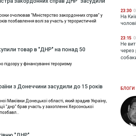
ністра закордонних справ ДНР" засудили
23:30
0
оки очолював "Міністерство закордонних справ" у
На Киї
оків позбавлення волі за участь у терористичній
чолов
23:15
0
Не вит
купили товар в "ДНР" на понад 50
через 
собак
о підозру у фінансуванні тероризму
раїни з Донеччини засудили до 15 років
БЛОГИ 
ї Макіївки Донецької області, який зрадив Україну,
ації "днр" брав участь у захопленні Херсонської
позбавл...
тівню "ДНР"