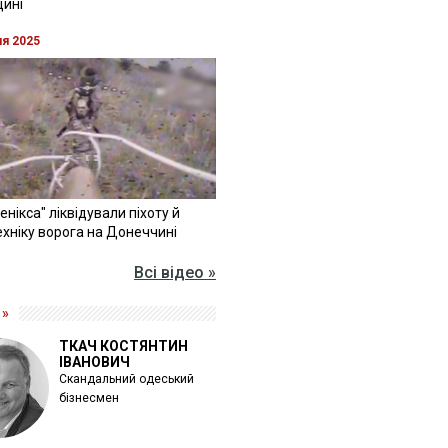
щині
ня 2025
Фенікса" ліквідували піхоту й
хніку ворога на Донеччині
Всі відео »
 »
ТКАЧ КОСТЯНТИН
ІВАНОВИЧ
Скандальний одеський
бізнесмен