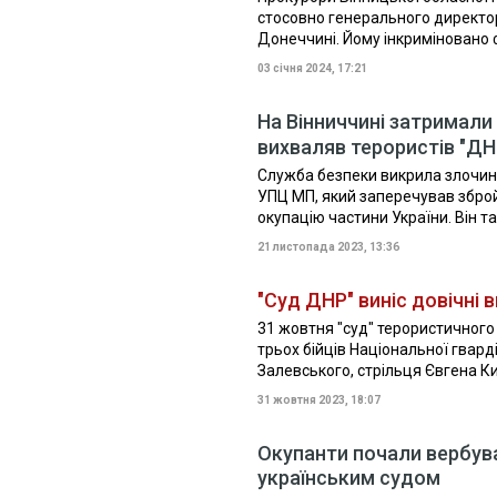
стосовно генерального директо
Донеччині. Йому інкриміновано ф
03 січня 2024, 17:21
На Вінниччині затримали
вихваляв терористів "Д
Служба безпеки викрила злочинні
УПЦ МП, який заперечував зброй
окупацію частини України. Він та
21 листопада 2023, 13:36
"Суд ДНР" виніс довічні
31 жовтня "суд" терористичного
трьох бійців Національної гвар
Залевського, стрільця Євгена Ки
31 жовтня 2023, 18:07
Окупанти почали вербува
українським судом