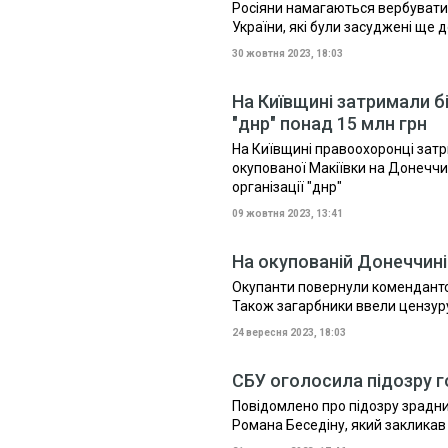
Росіяни намагаються вербувати 
України, які були засуджені ще 
30 жовтня 2023, 18:03
На Київщині затримали б
"днр" понад 15 млн грн
На Київщині правоохоронці зат
окупованої Макіївки на Донеччи
організації "днр"
09 жовтня 2023, 13:41
На окупованій Донеччин
Окупанти повернули комендантсь
Також загарбники ввели цензур
24 вересня 2023, 18:03
СБУ оголосила підозру г
Повідомлено про підозру зрадни
Романа Беседіну, який закликав