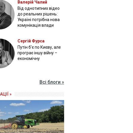
Валерій Чалий
Від однотипних відео
до реальних рішень:
Україні потрібна нова
комунікація влади
Сергій Фурса
Путін б'є по Києву, але
програє іншу війну –
економічну
Всі блоги »
АЦІЇ »