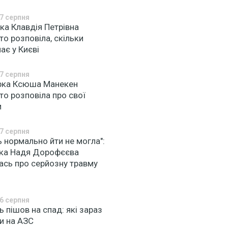
7 серпня
ка Клавдія Петрівна
то розповіла, скільки
ає у Києві
7 серпня
рка Ксюша Манекен
то розповіла про свої
и
7 серпня
ь нормально йти не могла":
чка Надя Дорофєєва
ась про серйозну травму
6 серпня
 пішов на спад: які зараз
и на АЗС