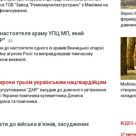
ра ТОВ "Завод "Ремкомунелектротранс" з Макіївки на
інансування...
Зерно п
фермер
давнин
 настоятеля храму УПЦ МП, який
НР"
 дії настоятеля одного із храмів Вінницької єпархії
ну агресію Росії та виправдовував тимчасову
кож вихваля...
 вироки трьом українським нацгвардійцям
Мобіліз
 угруповання "ДНР" засудив до довічного ув'язнення
створюв
дії України помічника кулеметника Дениса
складн
риса та помічника...
ти до війська вʼязнів, засуджених
ВІДЕО 
27 квітн