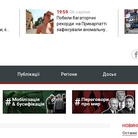
19:59
06 серпня
Побили багаторічні
рекорди: на Прикарпатті
, є
зафіксували аномальну
спеку до 37 градусів
Публікації
Регіони
Досьє
НОВИН
Останні