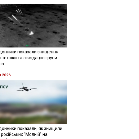
донники показали знищення
 техніки та ліквідацію групи
ів
я 2026
донники показали, як знищили
 російських "Молній" на