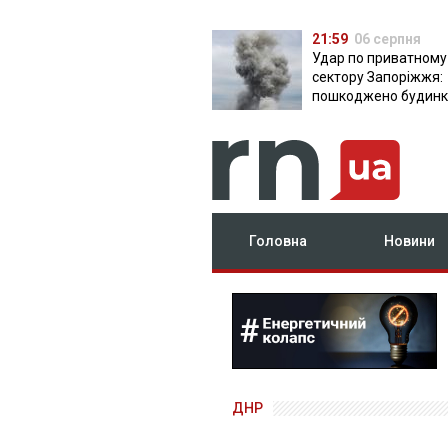
21:59
06 серпня
Удар по приватному
сектору Запоріжжя:
пошкоджено будинки
постраждала
Головна
Новини
ДНР