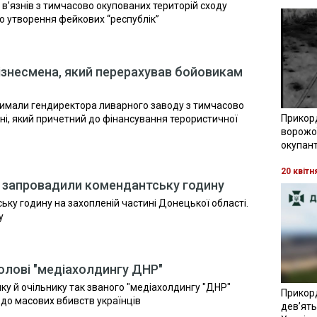
в’язнів з тимчасово окупованих територій сходу
до утворення фейкових “республік”
ізнесмена, який перерахував бойовикам
римали гендиректора ливарного заводу з тимчасово
Прикор
ні, який причетний до фінансування терористичної
ворожої
окупант
20 квітн
і запровадили комендантську годину
ку годину на захопленій частині Донецької області.
у
олові "медіахолдингу ДНР"
ку й очільнику так званого "медіахолдингу "ДНР"
Прикор
 до масових вбивств українців
девʼять