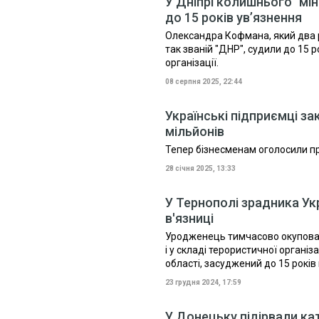
У Дніпрі колишнього "мі
до 15 років ув’язнення
Олександра Кофмана, який два р
так званій "ДНР", судили до 15 р
організації.
08 серпня 2025, 22:44
Українські підприємці за
мільйонів
Тепер бізнесменам оголосили пр
28 січня 2025, 13:33
У Тернополі зрадника Ук
в'язниці
Уродженець тимчасово окуповано
і у складі терористичної організ
області, засуджений до 15 років 
23 грудня 2024, 17:59
У Донецьку підірвали ка