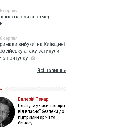
6 серпня
вщині на пляжі помер
ік
6 серпня
римали вибухи: на Київщині
російську атаку загинули
и з притулку
Всі новини »
»
Валерій Пекар
План дій у часи зневіри:
від власної безпеки до
підтримки армії та
бізнесу