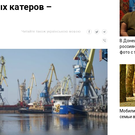
х катеров –
Читайте також українською мовою
В Доне
россия
фото с
Мобили
семьи 