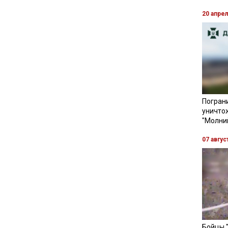
20 апре
Пограни
уничто
"Молни
07 авгус
Бойцы 