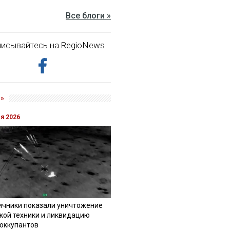
Все блоги »
исывайтесь на RegioNews
»
ля 2026
ичники показали уничтожение
кой техники и ликвидацию
 оккупантов