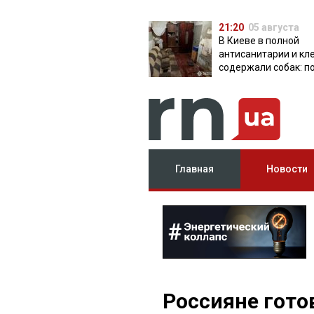
21:20
05 августа
В Киеве в полной
антисанитарии и кл
содержали собак: п
разоблачила питом
Главная
Новости
Россияне гото