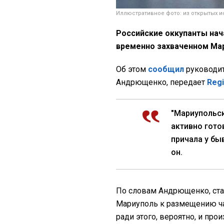
Иллюстративное фото: из открытых и
Российские оккупанты нач
временно захваченном Мар
Об этом
сообщил
руководит
Андрющенко, передает
Reg
"Мариупольск
активно гото
причала у бы
он.
По словам Андрющенко, стан
Мариуполь к размещению ча
ради этого, вероятно, и про