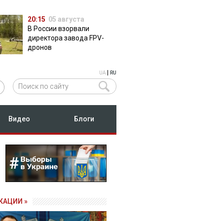
20:15
05 августа
В России взорвали
директора завода FPV-
дронов
|
UA
RU
Видео
Блоги
КАЦИИ »