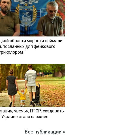
цкой области морпехи поймали
н, посланных для фейкового
 триколором
зация, увечья, ПТСР: создавать
в Украине стало сложнее
Все публикации »