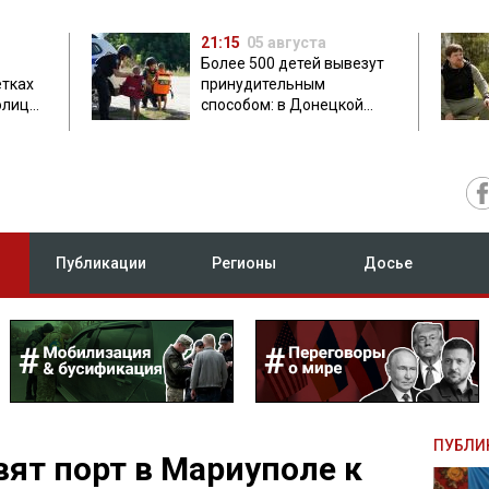
21:15
05 августа
Более 500 детей вывезут
етках
принудительным
олиция
способом: в Донецкой
ник
области объявили
обязательную эвакуацию
Публикации
Регионы
Досье
ПУБЛИ
вят порт в Мариуполе к