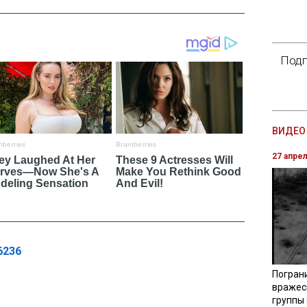
Подп
ВИДЕО 
27 апре
6236
Погран
вражес
группы