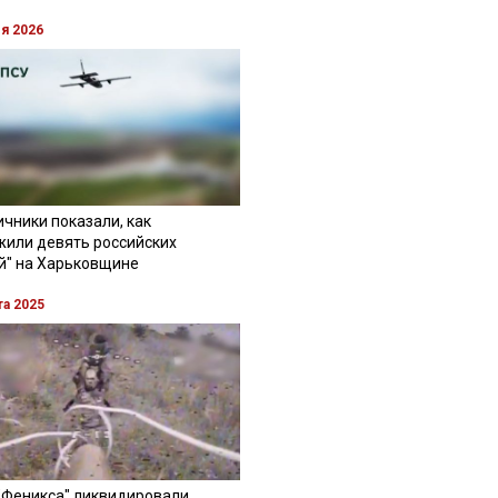
ля 2026
чники показали, как
жили девять российских
й" на Харьковщине
та 2025
"Феникса" ликвидировали