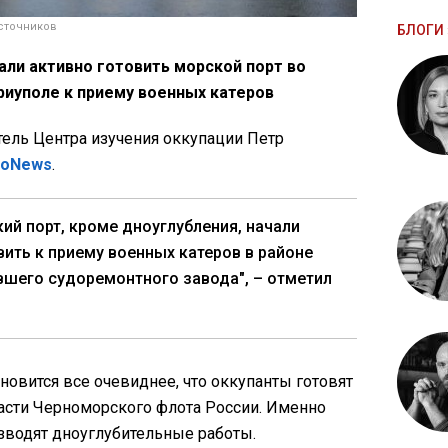
сточников
БЛОГИ 
али активно готовить морской порт во
иуполе к приему военных катеров
ель Центра изучения оккупации Петр
ioNews
.
ий порт, кроме дноуглубления, начали
вить к приему военных катеров в районе
вшего судоремонтного завода", – отметил
овится все очевиднее, что оккупанты готовят
сти Черноморского флота России. Именно
изводят дноуглубительные работы.