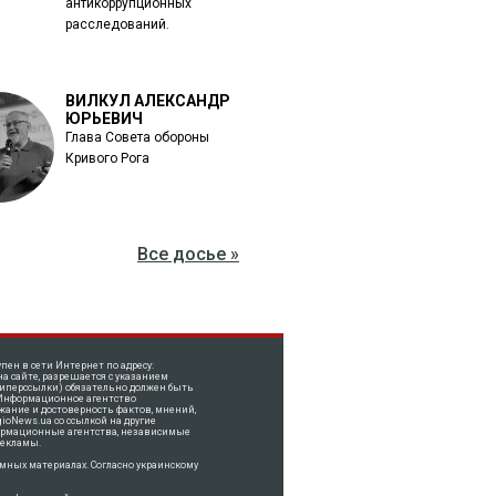
антикоррупционных
расследований.
ВИЛКУЛ АЛЕКСАНДР
ЮРЬЕВИЧ
Глава Совета обороны
Кривого Рога
Все досье »
ен в сети Интернет по адресу:
 сайте, разрешается с указанием
(гиперссылки) обязательно должен быть
, Информационное агентство
жание и достоверность фактов, мнений,
oNews.ua со ссылкой на другие
ормационные агентства, независимые
рекламы.
мных материалах. Согласно украинскому