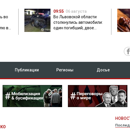
09:55
06 августа
ь во
Во Львовской области
столкнулись автомобили:
лю в
один погибший, двое
травмированных
Публикации
Регионы
Досье
НОВОСТ
Послед
НКО