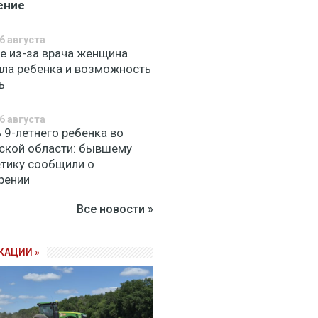
ение
6 августа
ве из-за врача женщина
яла ребенка и возможность
ь
6 августа
 9-летнего ребенка во
ской области: бывшему
етику сообщили о
рении
Все новости »
КАЦИИ »