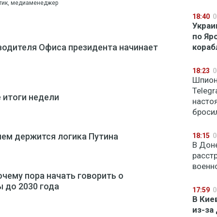
тик, медиаменеджер
18:40
0
Украи
по Яр
водителя Офиса президента начинает
кораб
18:23
0
Шпион
Teleg
 итоги недели
насто
бросил
чем держится логика Путина
18:15
0
В Дон
расст
военно
очему пора начать говорить о
 до 2030 года
17:59
0
В Кие
из-за