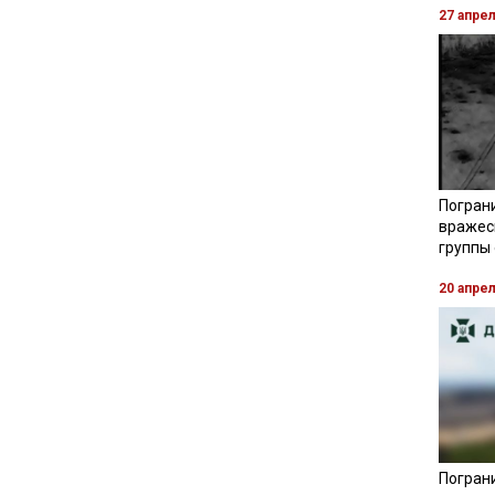
27 апре
Погран
вражес
группы
20 апре
Пограни