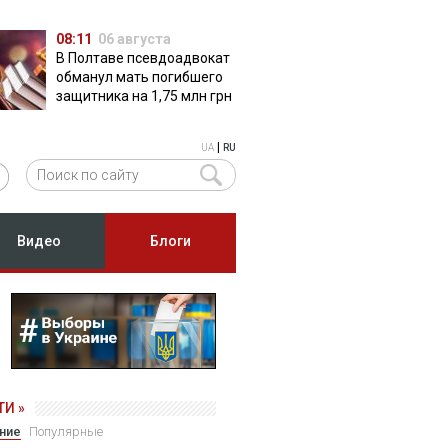
08:11
06 августа
В Полтаве псевдоадвокат
обманул мать погибшего
защитника на 1,75 млн грн
|
UA
RU
Видео
Блоги
И »
ние
Популярные