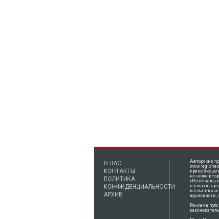
Авторские пр
О НАС
www.regionew
КОНТАКТЫ
прямой ссылк
не ниже втор
ПОЛИТИКА
«Региональны
КОНФИДЕНЦИАЛЬНОСТИ
взглядов, ар
источники и
АРХИВ
журналисты, 
Реклама публ
законодатель