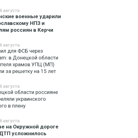
6 августа
нские военные ударили
ославскому НПЗ и
лям россиян в Керчи
6 августа
ил для ФСБ через
ram: в Донецкой области
ятеля храмов УПЦ (МП)
и за решетку на 15 лет
6 августа
ецкой области россияне
реляли украинского
го в плену
6 августа
ве на Окружной дороге
 ДТП усложнилось