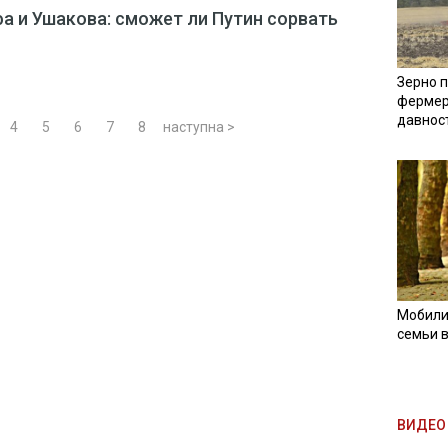
а и Ушакова: сможет ли Путин сорвать
Зерно п
фермер
давнос
4
5
6
7
8
наступна >
Мобили
семьи 
ВИДЕО 