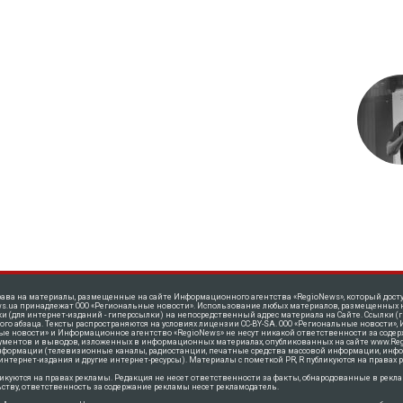
ава на материалы, размещенные на сайте Информационного агентства «RegioNews», который доступ
s.ua принадлежат ООО «Региональные новости». Использование любых материалов, размещенных на
и (для интернет-изданий - гиперссылки) на непосредственный адрес материала на Сайте. Ссылки 
ого абзаца. Тексты распространяются нa условиях лицензии CC-BY-SA. ООО «Региональные новости»
е новости» и Информационное агентство «RegioNews» не несут никакой ответственности за содер
гументов и выводов, изложенных в информационных материалах, опубликованных на сайте www.Regi
нформации (телевизионные каналы, радиостанции, печатные средства массовой информации, инф
интернет-издания и другие интернет-ресурсы). Материалы с пометкой PR, R публикуются на правах 
икуются на правах рекламы. Редакция не несет ответственности за факты, обнародованные в рекла
ству, ответственность за содержание рекламы несет рекламодатель.