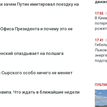
движ
и зачем Путин имитировал поездку на
17:55
0
В Кие
потер
рожат
 Офиса Президента и почему это не
17:41
0
Гибель
Львов
енский опаздывает на полшага
энерг
подоз
и Сырского особо ничего не меняет
ПУБЛИ
рампа. Что ждать в ближайшие недели