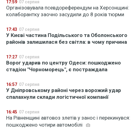
17:59
07 серпня
Організовувала псевдореферендум на Херсонщині:
колаборантку заочно засудили до 8 років тюрми
17:43
07 серпня
У Києві частина Подільського та Оболонського
районів залишилася без світла: в чому причина
17:27
07 серпня
Ворог ударив по центру Одеси: пошкоджено
стадіон "Чорноморець", є постраждала
16:57
07 серпня
У Дніпровському районі через ворожий удар
спалахнули склади логістичної компанії
16:45
07 серпня
На Рівненщині автовоз злетів у занос і перекинувся:
пошкоджено чотири автомобілі