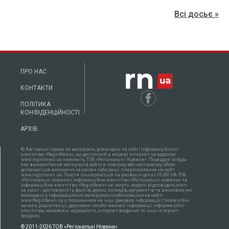
Всі досьє »
ПРО НАС
КОНТАКТИ
ПОЛІТИКА
КОНФІДЕНЦІЙНОСТІ
АРХІВ
© Авторські права на матеріали, розміщені на сайті Інформаційного
агентства «RegioNews», що доступний в мережі Інтернет за адресою:
www.regionews.ua належать ТОВ «Регіональні Новини». Передрук та будь-
яке використання матеріалів сайту в повному або частковому об'ємі
допускається виключно за умови публікації гіперпосилання на сайт
www.regionews.ua. Тексти поширюються нa умовах ліцензії CC-BY-SA ТОВ
«Регіональні новини», Інформаційне агентство «Регіональні новини» та
Інформаційне агентство «RegioNews» не несуть жодної відповідальності
за зміст і достовірність фактів, думок, поглядів, аргументів та висновки, які
викладені у інформаційних матеріалах, опублікованих на сайті
www.RegioNews.ua з посиланням на інші джерела інформації (телевізійні
канали, радіостанції, друковані засоби масової інформації, інформаційні
агентства, незалежні журналісти, інтернет-видання та інші інтернет-
ресурси).
© 2011-2026 ТОВ «Регіональні Новини»