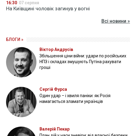
16:30
07 серпня
На Київщині чоловік загинув у вогні
Всі новини »
БЛОГИ »
Віктор Андрусів
Збільшення ціни війни: удари по російських
НПЗ і складах змушують Путіна рахувати
гроші
Сергій Фурса
Один удар – і хвиля паніки: як Росія
намагається зламати українців
Валерій Пекар
План дій у часи зневіри: від власної безпеки