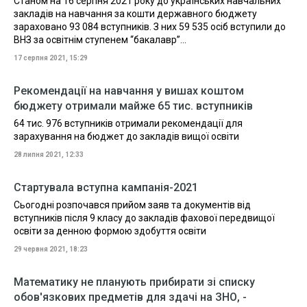
Станом на 16 серпня 2021 року до українських навчальних
закладів на навчання за кошти державного бюджету
зараховано 93 084 вступників. З них 59 535 осіб вступили до
ВНЗ за освітнім ступенем “бакалавр”...
17 серпня 2021, 15:29
Рекомендації на навчання у вишах коштом
бюджету отримали майже 65 тис. вступників
64 тис. 976 вступників отримали рекомендації для
зарахування на бюджет до закладів вищої освіти
28 липня 2021, 12:33
Стартувала вступна кампанія-2021
Сьогодні розпочався прийом заяв та документів від
вступників після 9 класу до закладів фахової передвищої
освіти за денною формою здобуття освіти
29 червня 2021, 18:23
Математику не планують прибирати зі списку
обов'язкових предметів для здачі на ЗНО, -